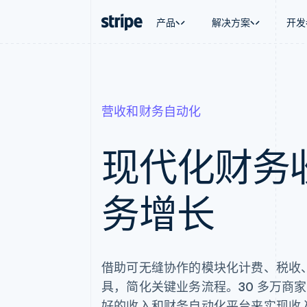
产品
解决方案
开发
按企业阶段
文档
学习
按应用场
支持
支付
营收
大型企业
Stripe 文档
博客
智能体
获取支
Payments
Billing
营收和财务自动化
初创企业
API 参考文档
客户案例
加密货
托管支
在线支付
经常性收入
库与 SDK
指南
电子商
专业服
Payment links
Metronome
Stripe Apps
嵌入式
无代码支付
按用量计费
现代化财务
财务自
Checkout
Subscriptions
全球化
预构建支付界面
订阅管理
应用内
Elements
Invoicing
交易市
灵活的 UI 组件
一次性或定期账单
务增长
资金管
支付方式
Tax
平台
支持 125 种以上
销售税和增值税自动
SaaS
Authorization Boost
Revenue Recogniti
支付成功率优化
会计自动化
Link
Stripe Sigma
借助可无缝协作的模块化计费、税收
加速结账
自定义报告
Data Pipeline
具，简化关键业务流程。30 多万商家选择
数据同步
好的收入和财务自动化平台来实现收