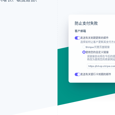
指标计算
防止支付失败
更改此处的计算方式会影响您的每月经常性收入
客户邮箱
重试计划
将 Smart
减去来自每月经常性收入的定期折扣
发送有关到期更新的邮件
重试次数
选择如何让客户更新其支付方
从每月经常性收入中减去一次性折扣
Stripe 托管页面链接
对一次性账
将取消的订阅计为流失
计费周期结束时
使用您的自定义链接
该链接会出现在今后的
将改为使用您的商家网
视为激活的订阅
订阅开始时
客户邮箱
一次性账
https://shop.stripe.co
到期后 7 天
发送有关银行卡到期的邮件
反映 24-48 小时内的变化
添加提醒