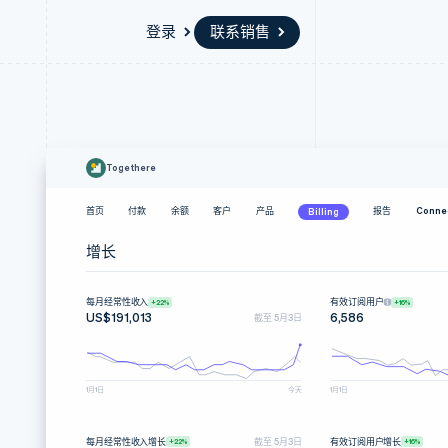
登录
联系销售
资源
生态系统
联系
场
更多
应用集成
合作伙伴
联系销售
Product roadmap
代码示例
Stripe App Marketplace
成为合作伙伴
了解未来规划
Togethere
开发者博客
API 状态
Radar
首页
付款
余额
客户
产品
报告
Conne
Billing
欺诈防范
Atlas
增长
初创企业注册
Climate
每月经常性收入
有效订阅用户
+22%
+16%
碳移除
US$191,013
6,586
截至 5月3日
1月1日
今天
1月1日
每月经常性收入增长
有效订阅用户增长
截至 5月3日
+22%
+16%