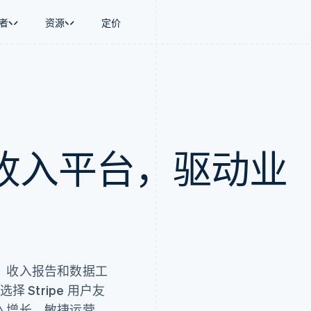
者
资源
定价
景
指南
按行业
公司
资金管理
平台和交易市
商务
持
接受线上付款
AI 企业
产品路线图
Global Payouts
Connect
币
持方案
实施预置结账流程
创作者经济
Sessions 年度大会
向第三方打款
平台支付
务
务
构建平台或交易市场
游戏
招聘
金融
管理订阅
酒店、旅游与休闲
资讯中心
收入平台，驱动业
动化
提供按用量计费
保险
Stripe Press
企业
发行稳定币支持的支付卡
媒体与娱乐
支付
通过智能体配置和管理服务
非营利组织
场
专业服务
理
公共部门
零售
化
on
、收入报告和数据工
 Stripe 用户友
入增长、敏捷运营、