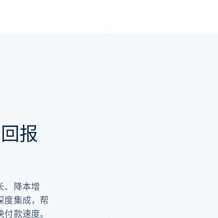
资回报
69% 的 Stripe 用
2023 年，Stripe
70% 的 Stripe
在 Data Pipelin
71% 的 Stripe 用
Stripe 用户在 Bill
多。
亿美元的收入。
少了 50% 或更多。
HK$800,000+ 万美
87% 的 Stripe 账
更多。
可收回 HK$9.39 美元
67% 的用户表示 Str
台
长、降本增
深度集成，帮
快付款速度。