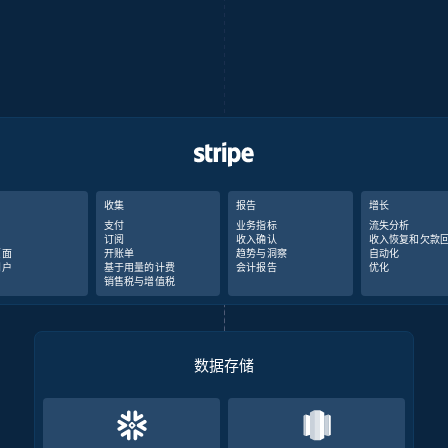
收集
报告
增长
支付
业务指标
流失分析
订阅
收入确认
收入恢复和欠款
页面
开账单
趋势与洞察
自动化
门户
基于用量的计费
会计报告
优化
销售税与增值税
数据存储