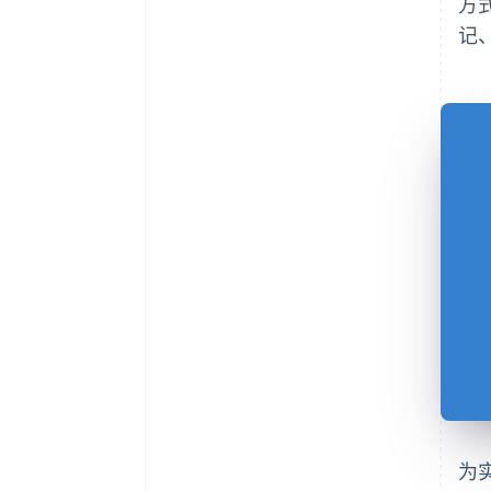
方式
记、
为