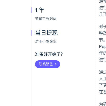
通
进行
1 年
几
节省工程时间
对
当日提现
种
节。
对于小型企业
Pe
年
准备好开始了？
进
联系销售
通过
人
了
在
为