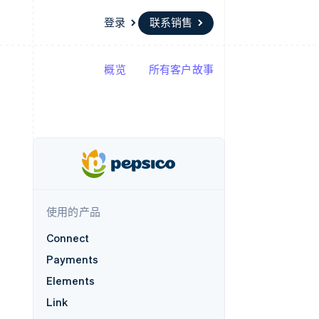
登录
联系销售
概览
所有客户故事
资源
生态系统
联系
场
更多
应用集成
合作伙伴
联系销售
Product roadmap
代码示例
Stripe App Marketplace
成为合作伙伴
了解未来规划
开发者博客
API 状态
Radar
欺诈防范
Atlas
初创企业注册
使用的产品
Climate
碳移除
Connect
Payments
Elements
Link