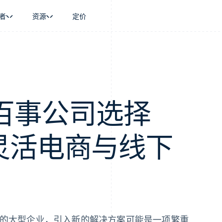
者
资源
定价
景
指南
按行业
公司
资金管理
平台和交易市
商务
持
接受线上付款
AI 企业
产品路线图
Global Payouts
Connect
币
持方案
实施预置结账流程
创作者经济
Sessions 年度大会
向第三方打款
平台支付
务
务
构建平台或交易市场
游戏
招聘
金融
管理订阅
酒店、旅游与休闲
资讯中心
百事公司选择
动化
提供按用量计费
保险
Stripe Press
企业
发行稳定币支持的支付卡
媒体与娱乐
支付
通过智能体配置和管理服务
非营利组织
助力灵活电商与线下
场
专业服务
理
公共部门
零售
化
on
组成的大型企业，引入新的解决方案可能是一项繁重