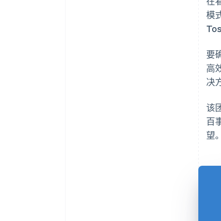
在看
模
To
要
高
决
该
百
望