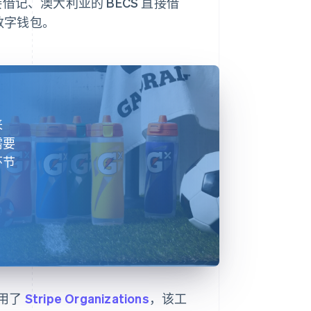
 直接借记、澳大利亚的 BECS 直接借
 等数字钱包。
来
需要
环节
用了
Stripe Organizations
，该工