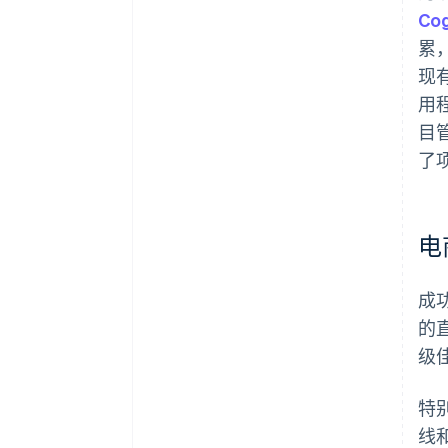
Cog
累，
现有
用程
目
了
电
成
的
级
特
线