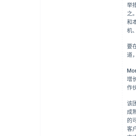
举
之
和
机
要
道，
M
增
作
该团
成
的
客