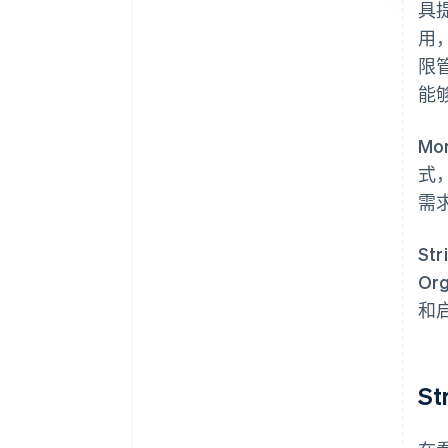
具提
用
限
能
M
式
需
S
Or
和
S