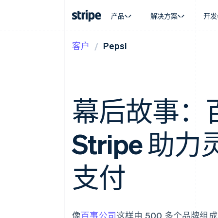
产品
解决方案
开发
客户
Pepsi
按企业阶段
文档
学习
按应用场
支持
支付
营收
大型企业
Stripe 文档
博客
智能体
获取支
Payments
Billing
初创企业
API 参考文档
客户案例
加密货
托管支
在线支付
经常性收入
库与 SDK
指南
电子商
专业服
Payment links
Metronome
Stripe Apps
嵌入式
幕后故事：
无代码支付
按用量计费
财务自
Checkout
Subscriptions
全球化
预构建支付界面
订阅管理
应用内
Elements
Invoicing
Stripe 
交易市
灵活的 UI 组件
一次性或定期账单
资金管
支付方式
Tax
平台
支持 125 种以上
销售税和增值税自动
SaaS
Authorization Boost
支付
Revenue Recogniti
支付成功率优化
会计自动化
Link
Stripe Sigma
加速结账
自定义报告
Data Pipeline
数据同步
像
百事公司
这样由 500 多个品牌