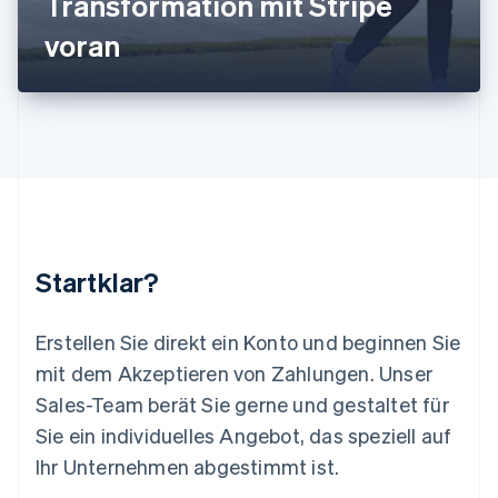
Transformation mit Stripe
Luxemburg
voran
Français
Deutsch
English
Malaysia
English
简体中文
Malta
English
Mexiko
Español
English
Neuseeland
English
Niederlande
Nederlands
English
Startklar?
Norwegen
English
Österreich
Erstellen Sie direkt ein Konto und beginnen Sie
Deutsch
English
mit dem Akzeptieren von Zahlungen. Unser
Polen
Sales-Team berät Sie gerne und gestaltet für
English
Portugal
Sie ein individuelles Angebot, das speziell auf
Português
English
Ihr Unternehmen abgestimmt ist.
Rumänien
English