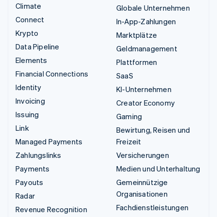
Climate
Globale Unternehmen
Connect
In-App-Zahlungen
Krypto
Marktplätze
Data Pipeline
Geldmanagement
Elements
Plattformen
Financial Connections
SaaS
Identity
KI-Unternehmen
Invoicing
Creator Economy
Issuing
Gaming
Link
Bewirtung, Reisen und
Managed Payments
Freizeit
Zahlungslinks
Versicherungen
Payments
Medien und Unterhaltung
Payouts
Gemeinnützige
Organisationen
Radar
Fachdienstleistungen
Revenue Recognition