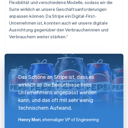
Flexibilität und verschiedene Modelle, sodass wir die
Suite wirklich an unsere Geschäftsanforderungen
anpassen können. Da Stripe ein Digital-First-
Unternehmen ist, konnten auch wir unsere digitale
Ausrichtung gegenüber den Verbraucherinnen und
Verbrauchern weiter stärken.“
Das Schöne an Stripe ist, dass es
wirklich an die Bedürfnisse Ihres
Unternehmens angepasst werden
kann, und das oft mit sehr wenig
technischem Aufwand.
Henry Mori
, ehemaliger VP of Engineering