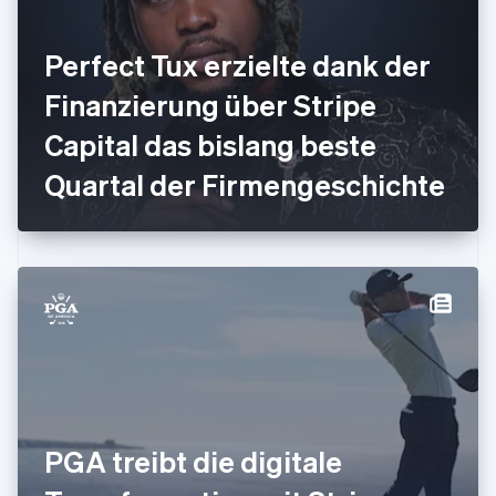
Gibraltar
English
Perfect Tux erzielte dank der
Griechenland
English
Finanzierung über Stripe
Indien
Capital das bislang beste
English
Irland
Quartal der Firmengeschichte
English
Italien
Italiano
English
Japan
日本語
English
Kanada
English
Français
Kroatien
English
Italiano
Lettland
English
Liechtenstein
Deutsch
English
PGA treibt die digitale
Litauen
English