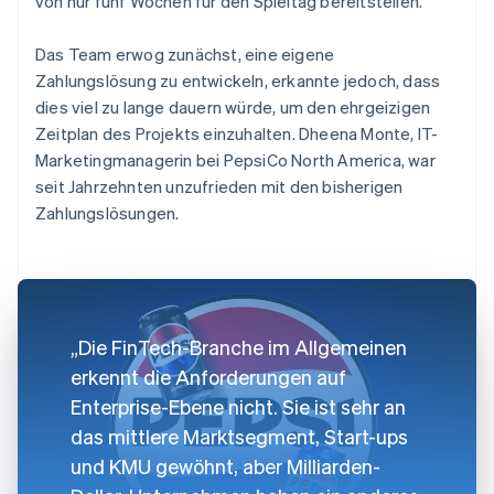
von nur fünf Wochen für den Spieltag bereitstellen.
Das Team erwog zunächst, eine eigene
Zahlungslösung zu entwickeln, erkannte jedoch, dass
dies viel zu lange dauern würde, um den ehrgeizigen
Zeitplan des Projekts einzuhalten. Dheena Monte, IT-
Marketingmanagerin bei PepsiCo North America, war
seit Jahrzehnten unzufrieden mit den bisherigen
Zahlungslösungen.
„Die FinTech-Branche im Allgemeinen
erkennt die Anforderungen auf
Enterprise-Ebene nicht. Sie ist sehr an
das mittlere Marktsegment, Start-ups
und KMU gewöhnt, aber Milliarden-