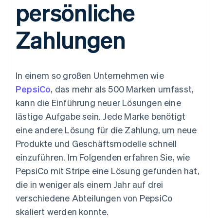
persönliche
Data Pipeline
Geldmanagement
Marktplatz auf
Zugriff auf mehr als
Datensynchronisierung
Produkt-Roadmap
Plattformen
Grundlagen der
125
Stripe Sessions
SaaS
Abonnementverwaltung
Zahlungen
Terminal
Karriere
Zahlungen vor Ort
Newsroom
So setzen Sie
Authorization
Stripe Press
nutzungsbasierte
Boost
Abrechnung um
Nach Branche
Optimierung der
Stablecoin-gestützte
In einem so großen Unternehmen wie
Autorisierungsraten
Karten ausgeben: So
Link
KI-Unternehmen
Kontakt
geht´s
PepsiCo
, das mehr als 500 Marken umfasst,
Beschleunigter
Creator Economy
Bereitstellung und
kann die Einführung neuer Lösungen eine
Bezahlvorgang
Gaming
Verwaltung von
Sales-Team
Financial
Bewirtung, Reisen und
Diensten mit Agenten
kontaktieren
lästige Aufgabe sein. Jede Marke benötigt
Connections
Freizeit
Partner werden
Verbundene
Versicherungen
eine andere Lösung für die Zahlung, um neue
Medien und
Finanzdaten
Produkte und Geschäftsmodelle schnell
Unterhaltung
Ressourcen
Gemeinnützige
einzuführen. Im Folgenden erfahren Sie, wie
Organisationen
PepsiCo mit Stripe eine Lösung gefunden hat,
Fachdienstleistungen
App-Integrationen
Mehr
Öffentlicher Sektor
Code-Beispiele
die in weniger als einem Jahr auf drei
Product roadmap
Einzelhandel
Entwickler-Blog
verschiedene Abteilungen von PepsiCo
Ausblick
API-Status
skaliert werden konnte.
Radar