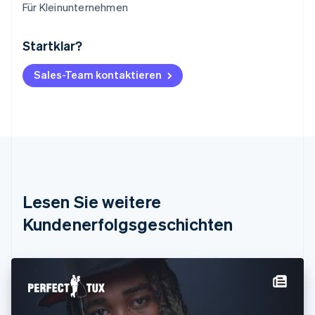
Für Kleinunternehmen
Startklar?
Australien
English
Belgien
Sales-Team kontaktieren
Nederlands
Français
Deutsch
English
Brasilien
Português
English
Bulgarien
English
Dänemark
English
Deutschland
Lesen Sie weitere
Deutsch
English
Estland
Kundenerfolgsgeschichten
English
Festlandchina
简体中文
English
Finnland
English
Svenska
Frankreich
Français
English