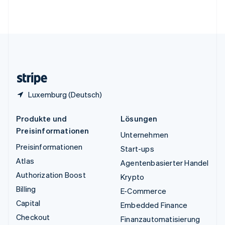
Vereinigte Arabische Emirate
English
Vereinigte Staaten
English
Español
简体中文
Vereinigtes Königreich
English
Zypern
English
Luxemburg (Deutsch)
Produkte und
Lösungen
Preisinformationen
Unternehmen
Preisinformationen
Start-ups
Atlas
Agentenbasierter Handel
Authorization Boost
Krypto
Billing
E-Commerce
Capital
Embedded Finance
Checkout
Finanzautomatisierung