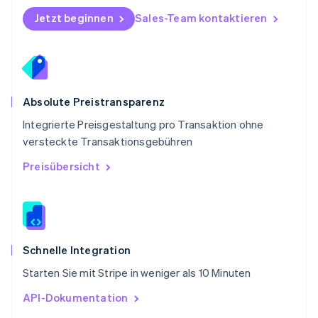
Schweden
Jetzt beginnen
Sales-Team kontaktieren
Svenska
English
Schweiz
Deutsch
Français
Italiano
English
Singapur
English
简体中文
Slowakei
Absolute Preistransparenz
English
Integrierte Preisgestaltung pro Transaktion ohne
Slowenien
versteckte Transaktionsgebühren
English
Italiano
Sonderverwaltungsregion Hongkong,
Preisübersicht
China
English
简体中文
Spanien
Español
English
Thailand
ไทย
English
Schnelle Integration
Tschechische Republik
Starten Sie mit Stripe in weniger als 10 Minuten
English
Ungarn
API-Dokumentation
English