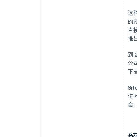
这种
的
直
推出
到 
公
下
Si
进
会。