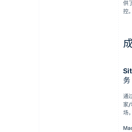
供
控
S
务
通过
家/
场
M