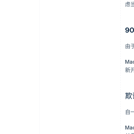
虑
9
由于
Ma
新
欺
自
M