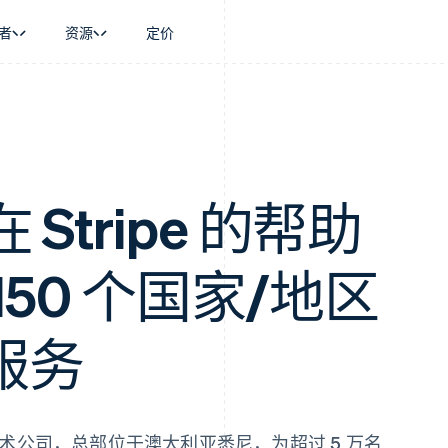
者
资源
定价
景
指南
按行业
公司
资金管理
平台和交易市
商务
持
接受线上付款
AI 企业
产品路线图
Global Payouts
Connect
币
持方案
实施预置结账流程
创作者经济
Sessions 年度大会
向第三方打款
平台支付
务
务
构建平台或交易市场
游戏
招聘
金融
管理订阅
酒店、旅游与休闲
资讯中心
 在 Stripe 的帮助
动化
提供按用量计费
保险
Stripe Press
企业
发行稳定币支持的支付卡
媒体与娱乐
支付
通过智能体配置和管理服务
非营利组织
50 个国家/地区
场
专业服务
理
公共部门
零售
化
服务
on
术公司，总部位于澳大利亚悉尼，为超过 5 万名