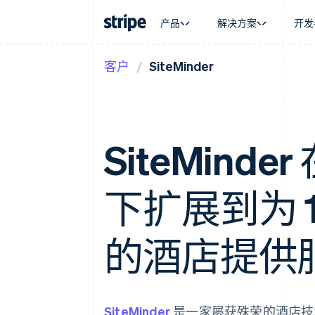
产品
解决方案
开发
客户
SiteMinder
按企业阶段
文档
学习
按应用场
支持
支付
营收
大型企业
Stripe 文档
博客
智能体
获取支
Payments
Billing
初创企业
API 参考文档
客户案例
加密货
托管支
在线支付
经常性收入
库与 SDK
指南
电子商
专业服
Payment links
Metronome
Stripe Apps
嵌入式
SiteMinder
无代码支付
按用量计费
财务自
Checkout
Subscriptions
全球化
预构建支付界面
订阅管理
应用内
Elements
Invoicing
下扩展到为 1
交易市
灵活的 UI 组件
一次性或定期账单
资金管
支付方式
Tax
平台
支持 125 种以上
销售税和增值税自动
SaaS
Authorization Boost
的酒店提供
Revenue Recogniti
支付成功率优化
会计自动化
Link
Stripe Sigma
加速结账
自定义报告
Data Pipeline
数据同步
SiteMinder
是一家屡获殊荣的酒店技