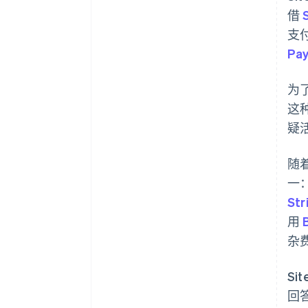
借
支
Pa
为
这
疑
随
一
Str
用
杂
Sit
回