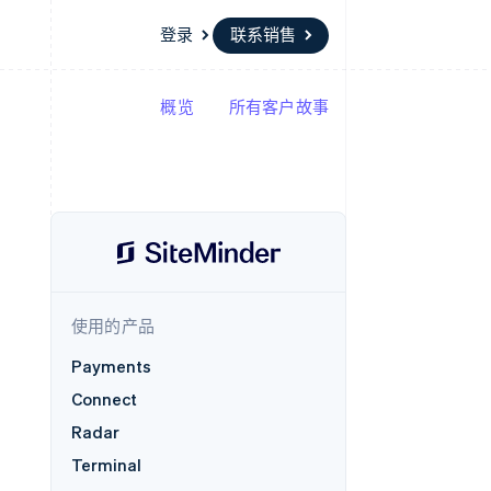
登录
联系销售
概览
所有客户故事
资源
生态系统
联系
场
更多
应用集成
合作伙伴
联系销售
Product roadmap
代码示例
Stripe App Marketplace
成为合作伙伴
了解未来规划
开发者博客
API 状态
Radar
欺诈防范
Atlas
初创企业注册
使用的产品
Climate
碳移除
Payments
Connect
Radar
Terminal