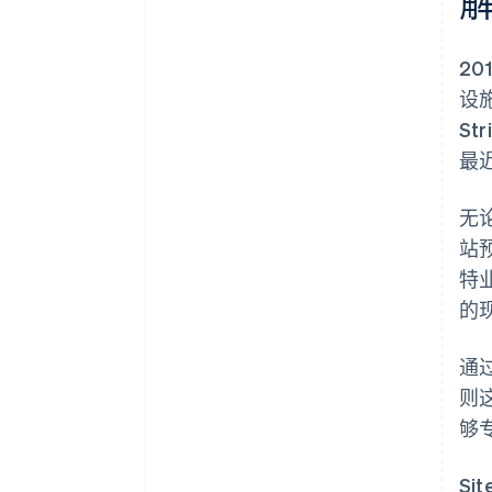
20
设
St
最近
无
站
特业
的
通过
则
够
S