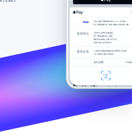
产品详情
CHASE FREEDOM (•••• 1234)
27 FREDRICK AVE BROTHERS OR
当你把圆镜片、纤细的寺庙胳膊和锁孔
合在一起时，你会得到什么？一个名为
JOHN APPLESEED
账单地址
Haskell 的漂亮框架。。
27 FREDRICK AVE
BROTHERS, OR 97712
UNITED STATES
用醋酸纤维素手工打造而成
J.APPLESEED@EXAMPLE.COM
联系信息
耐用阿古隆涂层螺钉
+1 (458) 555-2863
支付总额
HK$3
审核
推荐
Percey
Rye Tortoise
Durand
Crystal
Felix
褪色柑橘