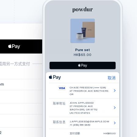
Pure set
HK$65.00
或用另一方式支付
或用银行卡支付
取消
om
电子邮件
CHASE FREEDOM (•••• 1234)
27 FREDRICK AVE BROTHERS
OR
JOHN APPLESEED
账单地址
银行卡信息
27 FREDRICK AVE
BROTHERS, OR 97712
卡号
UNITED STATES
月份/年份
CVC
J.APPLESEED@EXAMPLE.COM
联系信息
+1 (458) 555-2863
国家或地区
2
支付总额
HK$65.00