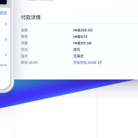
Stripe Sessions 2026
了解 Stripe 如何为 AI 构
取消
建经济基础设施。
付款详情
立即观看
桥结
金额
HK$325.00
费用
HK$9.72
净额
HK$315.28
状态
成功
描述
无描述
原始 JSON
查看原始 JSON
25.00