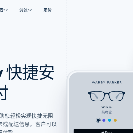
者
资源
定价
景
指南
按行业
公司
资金管理
平台和交易市
商务
持
接受线上付款
AI 企业
产品路线图
Global Payouts
Connect
币
持方案
实施预置结账流程
创作者经济
Sessions 年度大会
向第三方打款
平台支付
务
务
构建平台或交易市场
游戏
招聘
金融
管理订阅
酒店、旅游与休闲
资讯中心
ay 快捷安
动化
提供按用量计费
保险
Stripe Press
企业
发行稳定币支持的支付卡
媒体与娱乐
支付
通过智能体配置和管理服务
非营利组织
场
专业服务
付
理
公共部门
零售
化
on
Wilkie
纯功能
功能，帮助您轻松实现快捷无阻
卡或配送信息。客户可以
来授权付款。