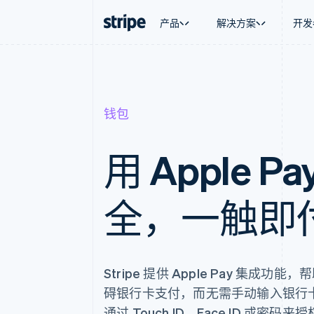
产品
解决方案
开发
按企业阶段
文档
学习
按应用场
支持
支付
营收
大型企业
Stripe 文档
博客
智能体
获取支
Payments
Billing
钱包
初创企业
API 参考文档
客户案例
加密货
托管支
在线支付
经常性收入
库与 SDK
指南
电子商
专业服
Payment links
Metronome
Stripe Apps
嵌入式
无代码支付
按用量计费
用 Apple P
财务自
Checkout
Subscriptions
全球化
预构建支付界面
订阅管理
应用内
Elements
Invoicing
交易市
灵活的 UI 组件
一次性或定期账单
全，一触即
资金管
支付方式
Tax
平台
支持 125 种以上
销售税和增值税自动
SaaS
Authorization Boost
Revenue Recogniti
支付成功率优化
会计自动化
Link
Stripe Sigma
Stripe 提供 Apple Pay 集成
加速结账
自定义报告
Data Pipeline
碍银行卡支付，而无需手动输入银行
数据同步
通过 Touch ID、Face ID 或密码