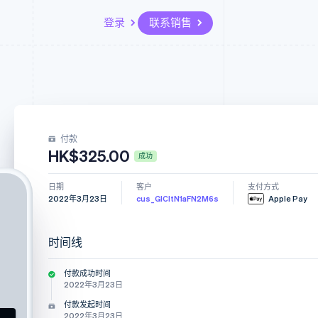
登录
联系销售
资源
生态系统
联系
场
更多
应用集成
合作伙伴
联系销售
Product roadmap
代码示例
Stripe App Marketplace
成为合作伙伴
了解未来规划
开发者博客
付款
API 状态
Radar
HK$325.00
欺诈防范
成功
Atlas
日期
客户
支付方式
初创企业注册
2022年3月23日
cus_GICItN1aFN2M6s
Apple Pay
Climate
碳移除
时间线
付款成功时间
2022年3月23日
付款发起时间
2022年3月23日