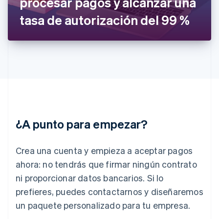
procesar pagos y alcanzar una
Grecia
English
tasa de autorización del 99 %
Hungría
English
India
English
Irlanda
English
Italia
Italiano
English
Japón
日本語
English
¿A punto para empezar?
Letonia
English
Liechtenstein
Crea una cuenta y empieza a aceptar pagos
Deutsch
English
Lituania
ahora: no tendrás que firmar ningún contrato
English
ni proporcionar datos bancarios. Si lo
Luxemburgo
prefieres, puedes contactarnos y diseñaremos
Français
Deutsch
English
Malasia
un paquete personalizado para tu empresa.
English
简体中文