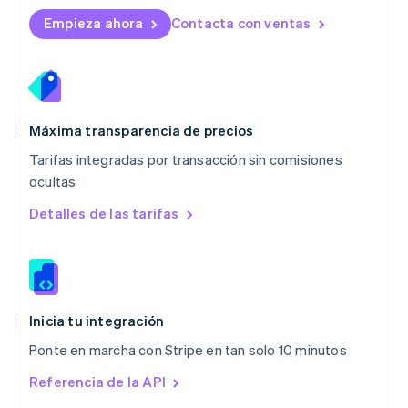
Malta
English
Empieza ahora
Contacta con ventas
México
Español
English
Noruega
English
Nueva Zelanda
English
Máxima transparencia de precios
Países Bajos
Tarifas integradas por transacción sin comisiones
Nederlands
English
ocultas
Polonia
English
Detalles de las tarifas
Portugal
Português
English
RAE de Hong Kong, China
English
简体中文
Reino Unido
English
Inicia tu integración
República Checa
Ponte en marcha con Stripe en tan solo 10 minutos
English
Rumanía
Referencia de la API
English