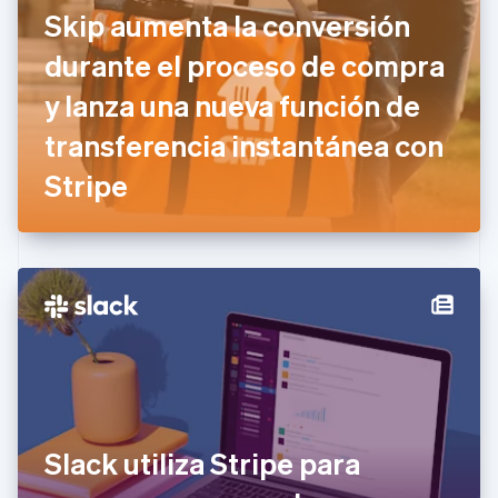
Croacia
Skip aumenta la conversión
English
Italiano
Dinamarca
durante el proceso de compra
English
Emiratos Árabes Unidos
y lanza una nueva función de
English
transferencia instantánea con
Eslovaquia
English
Stripe
Eslovenia
English
Italiano
España
Español
English
Estados Unidos
English
Español
简体中文
Estonia
English
Finlandia
English
Svenska
Francia
Français
English
Gibraltar
Slack utiliza Stripe para
English