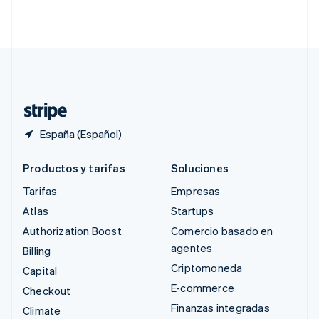
Singapur
English
简体中文
Suecia
Svenska
English
Suiza
Deutsch
Français
Italiano
English
Tailandia
ไทย
English
España (Español)
Productos y tarifas
Soluciones
Tarifas
Empresas
Atlas
Startups
Authorization Boost
Comercio basado en
agentes
Billing
Criptomoneda
Capital
E-commerce
Checkout
Finanzas integradas
Climate