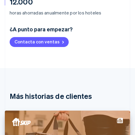
12.000
horas ahorradas anualmente por los hoteles
Alemania
¿A punto para empezar?
Deutsch
English
Australia
Contacta con ventas
English
Austria
Deutsch
English
Bélgica
Nederlands
Français
Deutsch
English
Brasil
Português
English
Bulgaria
English
Más historias de clientes
Canadá
English
Français
China continental
简体中文
English
Chipre
English