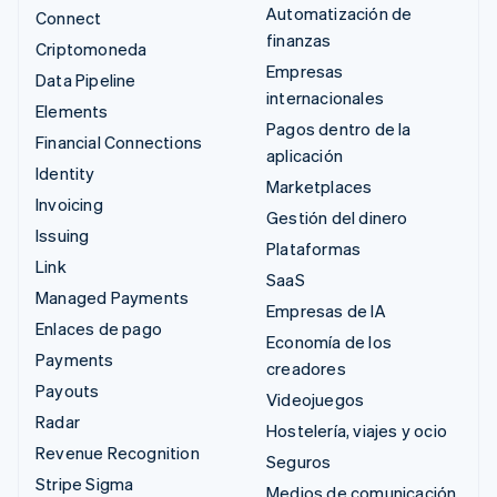
Automatización de
Connect
finanzas
Criptomoneda
Empresas
Data Pipeline
internacionales
Elements
Pagos dentro de la
Financial Connections
aplicación
Identity
Marketplaces
Invoicing
Gestión del dinero
Issuing
Plataformas
Link
SaaS
Managed Payments
Empresas de IA
Enlaces de pago
Economía de los
Payments
creadores
Payouts
Videojuegos
Radar
Hostelería, viajes y ocio
Revenue Recognition
Seguros
Stripe Sigma
Medios de comunicación