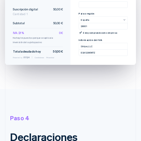
Suscripción digital
50,00 €
País o región
Cantidad 1
España
Subtotal
50,00 €
28001
IVA: 21 %
0 €
Estoy comprando como empresa
No hay impuestos porque se aplica la
Información del IVA
inversión del sujeto pasivo
Stripe, LLC
Total adeudado hoy
50,00 €
ESA1234567Z
Powered by
Condiciones
Privacidad
Paso 4
Declaraciones