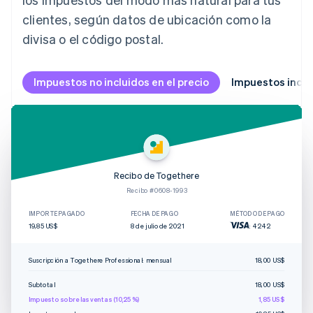
clientes, según datos de ubicación como la
divisa o el código postal.
Impuestos no incluidos en el precio
Impuestos inclui
Recibo de Togethere
Recibo #0608-1993
IMPORTE PAGADO
FECHA DE PAGO
MÉTODO DE PAGO
19,85 US$
8 de julio de 2021
: 4242
Suscripción a Togethere Professional: mensual
18,00 US$
Subtotal
18,00 US$
Impuesto sobre las ventas (10,25 %)
1,85 US$