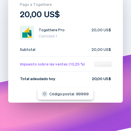
Sector público
Pago a Togethere
Radar
Comercio minorista
20,00 US$
Prevención de fraude
Atlas
Constitución de una startup
Togethere Pro
20,00 US$
Ecosystem
Climate
Cantidad 1
Eliminación de dióxido de carbono
Socios
Stripe App Marketplace
Subtotal
20,00 US$
Identity
Verificación de identidad en línea
Impuesto sobre las ventas (10,25 %)
2,05 US$
Total adeudado hoy
20,00 US$
Stripe Sessions 2026
Código postal: 99999
Descubre cómo Stripe está construyendo la infraestructu
para la IA.
Ver ahora