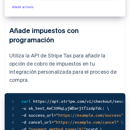
Añadir artículo
Añade impuestos con
programación
Utiliza la API de Stripe Tax para añadir la
opción de cobro de impuestos en tu
integración personalizada para el proceso de
compra.
1
curl
 https://api.stripe.com/v1/checkout/sessio
2
-u
 sk_test_4eC39HqLyjWDarjtT1zdp7dc: 
\
3
-d
success_url
=
"https://example.com/success"
\
4
-d
cancel_url
=
"https://example.com/cancel"
\
5
-d
"payment_method_types[0]"
=
card 
\