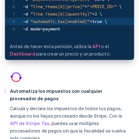
6
-d
"line_items[0][price]"
=
"<PRICE_ID>"
\
7
-d
"line_items[0][quantity]"
=
2
\
8
-d
"automatic_tax[enabled]"
=
true 
\
9
-d
mode
=
payment
Antes de hacer esta petición, utiliza la
API
o el
Dashboard
para crear un precio y un producto.
Automatiza los impuestos con cualquier
procesador de pagos
Calcula y declara los impuestos de todos tus pagos,
aunque no los hayas procesado desde Stripe. Con la
API de Stripe Tax
, puedes usar múltiples
procesadores de pagos sin que la fiscalidad se vuelva
más compleja.