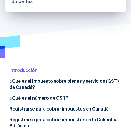
Stripe Tax.
Sector público
Radar
Comercio minorista
Prevención de fraude
Atlas
Constitución de una startup
Ecosystem
Climate
Eliminación de dióxido de carbono
Socios
Stripe App Marketplace
Identity
Verificación de identidad en línea
Introducción
¿Qué es el impuesto sobre bienes y servicios (GST)
de Canadá?
Stripe Sessions 2026
Descubre cómo Stripe está construyendo la infraestructu
¿Qué es el número de GST?
para la IA.
Ver ahora
Registrarse para cobrar impuestos en Canadá
Cuándo debes darte de alta
Registrarse para cobrar impuestos en la Columbia
Británica
Cómo registrarse para cobrar impuestos en Canadá