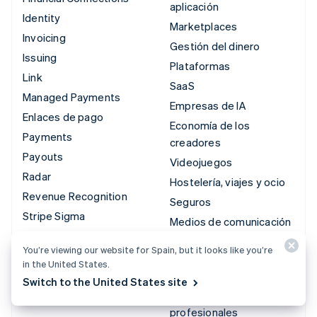
aplicación
Identity
Marketplaces
Invoicing
Gestión del dinero
Issuing
Plataformas
Link
SaaS
Managed Payments
Empresas de IA
Enlaces de pago
Economía de los
Payments
creadores
Payouts
Videojuegos
Radar
Hostelería, viajes y ocio
Revenue Recognition
Seguros
Stripe Sigma
Medios de comunicación
Tax
y entretenimiento
You’re viewing our website for Spain, but it looks like you’re
Terminal
Entidades sin ánimo de
in the United States.
Treasury
lucro
Switch to the United States site
Servicios para
profesionales