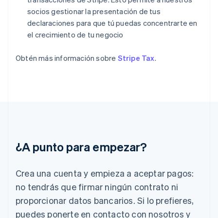
English
socios gestionar la presentación de tus
Eslovenia
declaraciones para que tú puedas concentrarte en
English
Italiano
el crecimiento de tu negocio
España
Español
English
Estados Unidos
Obtén más información sobre
Stripe Tax
.
English
Español
简体中文
Estonia
English
Finlandia
English
Svenska
Francia
Français
English
Gibraltar
¿A punto para empezar?
English
Grecia
English
Crea una cuenta y empieza a aceptar pagos:
Hungría
English
no tendrás que firmar ningún contrato ni
India
proporcionar datos bancarios. Si lo prefieres,
English
Irlanda
puedes ponerte en contacto con nosotros y