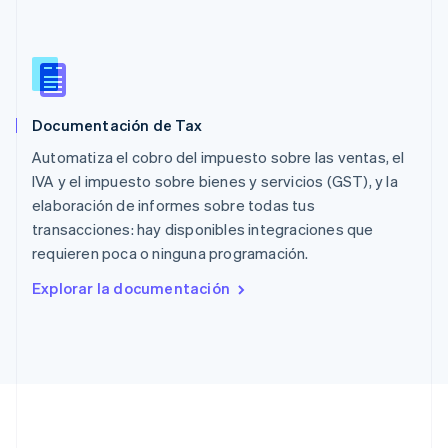
English
Países Bajos
Nederlands
English
Polonia
English
Portugal
Documentación de Tax
Português
English
Automatiza el cobro del impuesto sobre las ventas, el
RAE de Hong Kong, China
English
简体中文
IVA y el impuesto sobre bienes y servicios (GST), y la
Reino Unido
elaboración de informes sobre todas tus
English
transacciones: hay disponibles integraciones que
República Checa
requieren poca o ninguna programación.
English
Rumanía
Explorar la documentación
English
Singapur
English
简体中文
Suecia
Svenska
English
Suiza
Deutsch
Français
Italiano
English
Tailandia