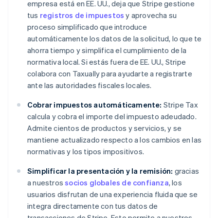
empresa está en EE. UU., deja que Stripe gestione
English
tus
registros de impuestos
y aprovecha su
Austria
proceso simplificado que introduce
Deutsch
English
Bélgica
automáticamente los datos de la solicitud, lo que te
Nederlands
Français
Deutsch
English
ahorra tiempo y simplifica el cumplimiento de la
Brasil
normativa local. Si estás fuera de EE. UU., Stripe
Português
English
colabora con Taxually para ayudarte a registrarte
Bulgaria
ante las autoridades fiscales locales.
English
Canadá
Cobrar impuestos automáticamente:
Stripe Tax
English
Français
China continental
calcula y cobra el importe del impuesto adeudado.
简体中文
English
Admite cientos de productos y servicios, y se
Chipre
mantiene actualizado respecto a los cambios en las
English
normativas y los tipos impositivos.
Croacia
English
Italiano
Simplificar la presentación y la remisión:
gracias
Dinamarca
a nuestros
socios globales de confianza
, los
English
Emiratos Árabes Unidos
usuarios disfrutan de una experiencia fluida que se
English
integra directamente con tus datos de
Eslovaquia
transacciones de Stripe. Esto permite a nuestros