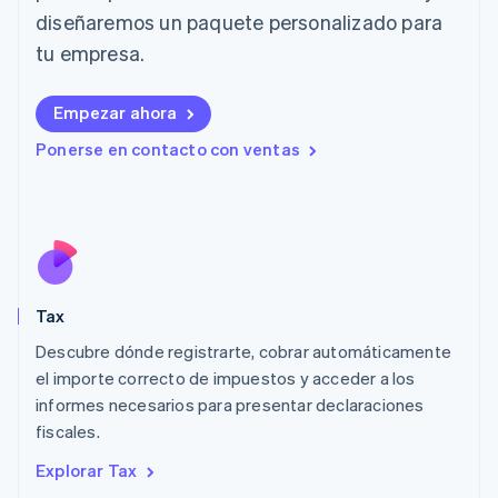
English
diseñaremos un paquete personalizado para
Italia
tu empresa.
Italiano
English
Japón
日本語
English
Empezar ahora
Letonia
Ponerse en contacto con ventas
English
Liechtenstein
Deutsch
English
Lituania
English
Luxemburgo
Français
Deutsch
English
Malasia
Tax
English
简体中文
Descubre dónde registrarte, cobrar automáticamente
Malta
English
el importe correcto de impuestos y acceder a los
México
informes necesarios para presentar declaraciones
Español
English
fiscales.
Noruega
English
Explorar Tax
Nueva Zelanda