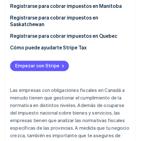
Cuándo debes registrarte
Registrarse para cobrar impuestos en Manitoba
Cómo registrarse para cobrar impuestos en la
Cuándo debes darte de alta
Registrarse para cobrar impuestos en
Columbia Británica
Saskatchewan
Cómo registrarse para cobrar impuestos en
Manitoba
Cuándo debes registrarte
Registrarse para cobrar impuestos en Quebec
Cómo registrarse para cobrar impuestos en
Cuándo debes registrarte
Cómo puede ayudarte Stripe Tax
Saskatchewan
Cómo registrarse para cobrar impuestos en Quebec
Empezar con Stripe
Las empresas con obligaciones fiscales en Canadá a
menudo tienen que gestionar el cumplimiento de la
normativa en distintos niveles. Además de ocuparse
del impuesto nacional sobre bienes y servicios, las
empresas tienen que analizar las normativas fiscales
específicas de las provincias. A medida que tu negocio
crezca, también es importante que te asegures de