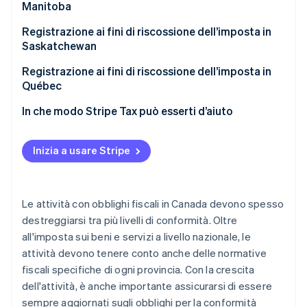
Manitoba
Come registrarsi per la riscossione dell’imposta in
Columbia Britannica
Quando registrarsi
Registrazione ai fini di riscossione dell’imposta in
Saskatchewan
Come registrarsi per la riscossione dell’imposta in
Manitoba
Quando registrarsi
Registrazione ai fini di riscossione dell’imposta in
Québec
Come registrarsi per la riscossione dell’imposta in
Saskatchewan
Quando registrarsi
In che modo Stripe Tax può esserti d’aiuto
Come registrarsi per la riscossione dell’imposta in
Québec
Inizia a usare Stripe
Le attività con obblighi fiscali in Canada devono spesso
destreggiarsi tra più livelli di conformità. Oltre
all'imposta sui beni e servizi a livello nazionale, le
attività devono tenere conto anche delle normative
fiscali specifiche di ogni provincia. Con la crescita
dell'attività, è anche importante assicurarsi di essere
sempre aggiornati sugli obblighi per la conformità