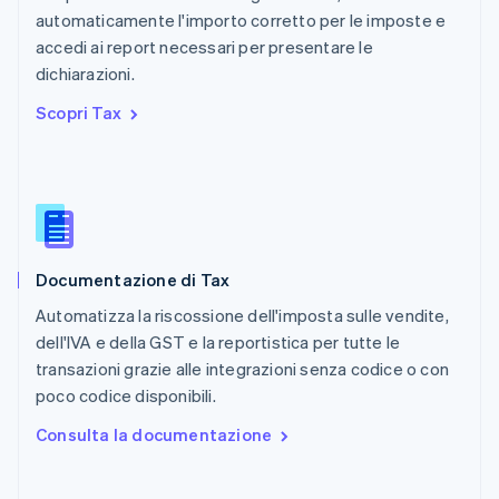
Portogallo
automaticamente l'importo corretto per le imposte e
Português
English
accedi ai report necessari per presentare le
RAS di Hong Kong, Cina
dichiarazioni.
English
简体中文
Regno Unito
Scopri Tax
English
Repubblica Ceca
English
Romania
English
Singapore
English
简体中文
Documentazione di Tax
Slovacchia
English
Automatizza la riscossione dell'imposta sulle vendite,
Slovenia
dell'IVA e della GST e la reportistica per tutte le
English
Italiano
transazioni grazie alle integrazioni senza codice o con
Spagna
poco codice disponibili.
Español
English
Stati Uniti
Consulta la documentazione
English
Español
简体中文
Svezia
Svenska
English