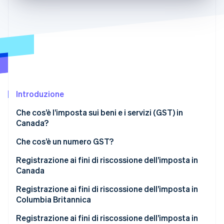
Scopri cosa ti aspetta
Radar
Ecosistema
Prevenzione delle frodi
Partner
Atlas
Stripe App Marketplace
Costituzione di start-up
Climate
Rimozione del carbonio
Introduzione
Identity
Verifica online dell'identità
Che cos’è l’imposta sui beni e i servizi (GST) in
Canada?
Che cos’è un numero GST?
Registrazione ai fini di riscossione dell’imposta in
Stripe Sessions 2026
Canada
Scopri come Stripe sta costruendo l'infrastruttura economi
Guarda ora
Quando registrarsi
Registrazione ai fini di riscossione dell’imposta in
Columbia Britannica
Come registrarsi per la riscossione dell’imposta in
Canada
Quando registrarsi
Registrazione ai fini di riscossione dell’imposta in