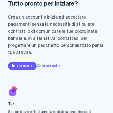
Tutto pronto per iniziare?
Lettonia
English
Liechtenstein
Crea un account e inizia ad accettare
Deutsch
English
Lituania
pagamenti senza la necessità di stipulare
English
contratti o di comunicare le tue coordinate
Lussemburgo
bancarie. In alternativa, contattaci per
Français
Deutsch
English
progettare un pacchetto personalizzato per la
Malaysia
English
简体中文
tua attività.
Malta
English
Messico
Inizia ora
Contattaci
Español
English
Norvegia
English
Nuova Zelanda
English
Paesi Bassi
Nederlands
English
Tax
Polonia
English
Scopri dove effettuare la registrazione, riscuoti