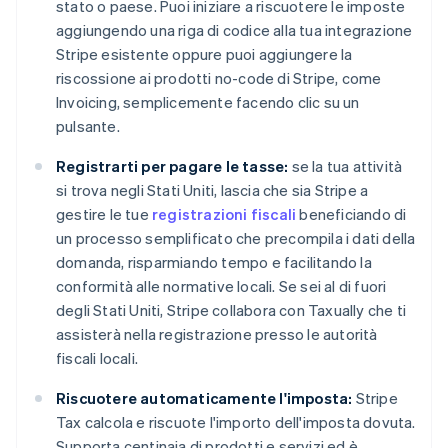
stato o paese. Puoi iniziare a riscuotere le imposte
aggiungendo una riga di codice alla tua integrazione
Stripe esistente oppure puoi aggiungere la
Australia
riscossione ai prodotti no-code di Stripe, come
English
Austria
Invoicing, semplicemente facendo clic su un
Deutsch
English
pulsante.
Belgio
Nederlands
Français
Deutsch
English
Registrarti per pagare le tasse:
se la tua attività
Brasile
si trova negli Stati Uniti, lascia che sia Stripe a
Português
English
gestire le tue
registrazioni fiscali
beneficiando di
Bulgaria
un processo semplificato che precompila i dati della
English
Canada
domanda, risparmiando tempo e facilitando la
English
Français
conformità alle normative locali. Se sei al di fuori
Cina continentale
degli Stati Uniti, Stripe collabora con Taxually che ti
简体中文
English
assisterà nella registrazione presso le autorità
Cipro
fiscali locali.
English
Croazia
Riscuotere automaticamente l'imposta:
Stripe
English
Italiano
Danimarca
Tax calcola e riscuote l'importo dell'imposta dovuta.
English
Supporta centinaia di prodotti e servizi ed è