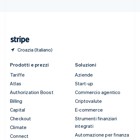
Svizzera
Deutsch
Français
Italiano
English
Thailandia
ไทย
English
Ungheria
English
Croazia (Italiano)
Prodotti e prezzi
Soluzioni
Tariffe
Aziende
Atlas
Start-up
Authorization Boost
Commercio agentico
Billing
Criptovalute
Capital
E-commerce
Checkout
Strumenti finanziari
integrati
Climate
Automazione per finanza
Connect