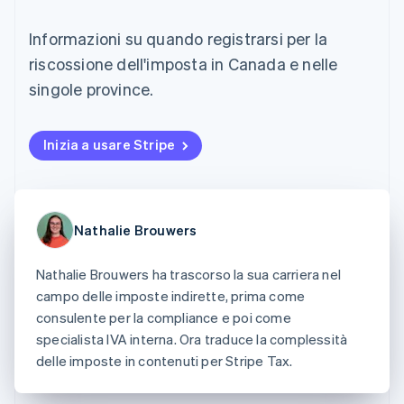
utente
Automazione
Gestione del denaro
Gestire gli
flessibile
Metodi di
della contabilità
Roadmap del prodotto
Piattaforme
abbonamenti
Informazioni su quando registrarsi per la
pagamento
Stripe Sigma
Conferenza annuale
SaaS
Offrire addebiti in base
Accesso a
Report
Sessions
riscossione dell'imposta in Canada e nelle
all'utilizzo
oltre 125
personalizzati
Lavora con noi
Emettere carte
singole province.
Terminal
Data Pipeline
Sala stampa
garantite da stablecoin
Pagamenti di
Sincronizzazione
Stripe Press
Per settore
persona
dei dati
Esegui il provisioning e
Authorization
gestisci i servizi con gli
Inizia a usare Stripe
Boost
Aziende di IA
agenti
Accettazione
Creator economy
Recapiti
ottimizzata
Gaming
Link
Ospitalità, viaggi e
Contattaci
Pagamento
tempo libero
Diventa nostro partner
Nathalie Brouwers
Risorse
Assicurazione
accelerato
Media e
Financial
intrattenimento
Integrazioni app
Connections
Nathalie Brouwers ha trascorso la sua carriera nel
Organizzazioni non
Esempi di codice
Conti finanziari
campo delle imposte indirette, prima come
profit
Blog per sviluppatori
collegati
consulente per la compliance e poi come
Servizi professionali
Stato dell'API
Pubblica
specialista IVA interna. Ora traduce la complessità
amministrazione
delle imposte in contenuti per Stripe Tax.
Commercio al dettaglio
Altro
Product roadmap