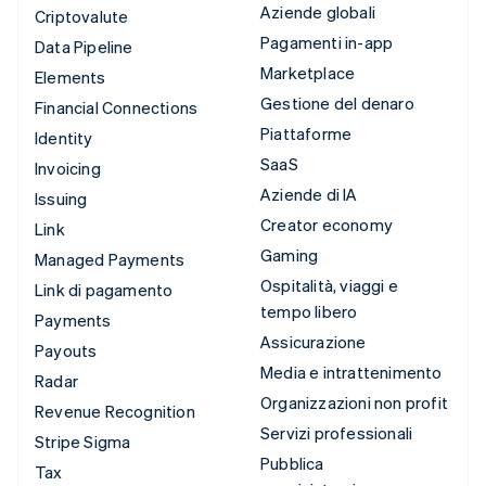
Aziende globali
Criptovalute
Pagamenti in-app
Data Pipeline
Marketplace
Elements
Gestione del denaro
Financial Connections
Piattaforme
Identity
SaaS
Invoicing
Aziende di IA
Issuing
Creator economy
Link
Gaming
Managed Payments
Ospitalità, viaggi e
Link di pagamento
tempo libero
Payments
Assicurazione
Payouts
Media e intrattenimento
Radar
Organizzazioni non profit
Revenue Recognition
Servizi professionali
Stripe Sigma
Pubblica
Tax