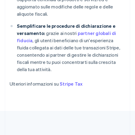
Emirati Arabi Uniti
aggiornato sulle modifiche delle regole e delle
English
aliquote fiscali.
Estonia
English
Semplificare le procedure di dichiarazione e
Finlandia
versamento:
grazie ai nostri
partner globali di
English
Svenska
fiducia
, gli utenti beneficiano di un'esperienza
Francia
fluida collegata ai dati delle tue transazioni Stripe,
Français
English
Germania
consentendo ai partner di gestire le dichiarazioni
Deutsch
English
fiscali mentre tu puoi concentrarti sulla crescita
Giappone
della tua attività.
日本語
English
Gibilterra
Ulteriori informazioni su
Stripe Tax
English
Grecia
English
India
English
Irlanda
English
Italia
Italiano
English