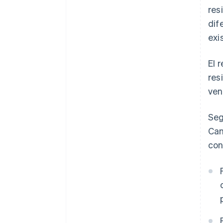
res
dif
exi
El 
res
ven
Seg
Can
con