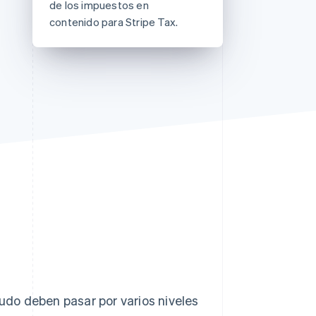
de los impuestos en
contenido para Stripe Tax.
Sesiones de Stripe
2026
Descubre cómo Stripe
construye la
infraestructura
económica para la IA.
Mirar ahora
do deben pasar por varios niveles