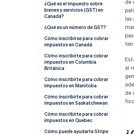
de 
¿Qué es el impuesto sobre
bienes y servicios (GST) en
paí
Canadá?
las
man
¿Qué es un número de GST?
pas
Cómo inscribirse para cobrar
ten
impuestos en Canadá
Cuándo registrarse
Cómo inscribirte para cobrar
Est
impuestos en Columbia
Cómo inscribirse para cobrar
al 
Británica
impuestos en Canadá
gen
Cuándo inscribirte
Cómo inscribirte para cobrar
ade
impuestos en Manitoba
Cómo inscribirte para cobrar
de 
impuestos en Columbia
Cuándo registrarse
Cómo inscribirte para cobrar
fisc
Británica
impuestos en Saskatchewan
Cómo inscribirte para cobrar
impuestos en Manitoba
Cuándo inscribirte
Cómo inscribirte para cobrar
impuestos en Quebec
Cómo inscribirte para cobrar
¿
impuestos en Saskatchewan
Cuándo inscribirte
Cómo puede ayudarte Stripe