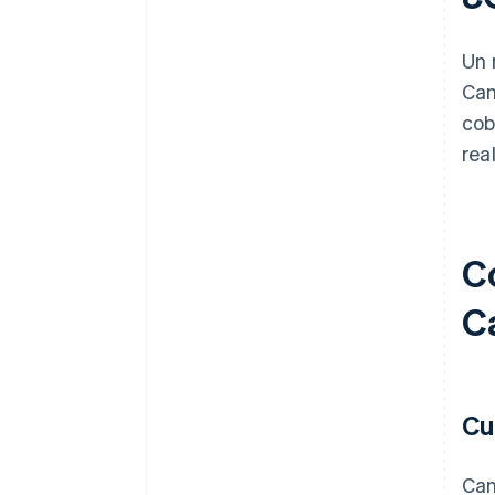
Un 
Can
cob
rea
C
C
Cu
Can