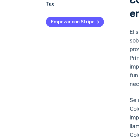
Tax
Cómo inscribirte para cobrar
e
impuestos en Quebec
Empezar con Stripe
El 
sob
pro
Prí
imp
fun
nec
Se 
Col
imp
lla
Col