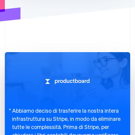
Australia
English
Austria
Deutsch
English
Belgio
Nederlands
Français
Deutsch
English
Brasile
Português
English
Bulgaria
English
Canada
English
Français
Cina continentale
简体中文
English
Cipro
English
Croazia
English
Italiano
Abbiamo deciso di trasferire la nostra intera
Danimarca
infrastruttura su Stripe, in modo da eliminare
English
tutte le complessità. Prima di Stripe, per
Emirati Arabi Uniti
English
chiudere i libri contabili dovevamo verificare