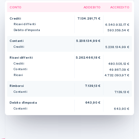
CONTO
ADDEBITO
ACCREDITO
Crediti
7.134.291,71 €
Ricavi differiti
6.540.932,17 €
Debito d'imposta
593.359,54 €
Contanti
5.238.134,99 €
Crediti
5.238.134,99 €
Ricavi differiti
5.262.466,18 €
Crediti
480.505,12 €
Contanti
49.867,09 €
Ricavi
4.732.093,97 €
Rimborsi
7.139,13 €
Contanti
7.139,13 €
Debito d'imposta
643,90 €
Contanti
643,90 €