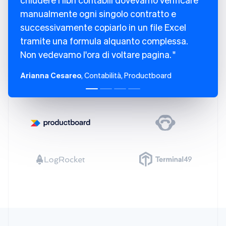
Estonia
manualmente ogni singolo contratto e
English
successivamente copiarlo in un file Excel
Finlandia
tramite una formula alquanto complessa.
English
Svenska
Francia
Non vedevamo l'ora di voltare pagina.
Français
English
Germania
Arianna Cesareo
, Contabilità, Productboard
Deutsch
English
Giappone
日本語
English
Gibilterra
English
Grecia
English
India
English
Irlanda
English
Italia
Italiano
English
Lettonia
English