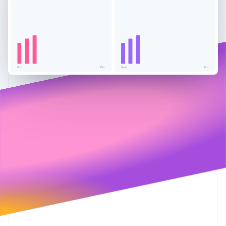
Radar
Prevenzione delle frodi
Ecosistema
Atlas
Costituzione di start-up
Partner
Stripe App Marketplace
Climate
Gen
Dic
Gen
Dic
Rimozione del carbonio
Identity
Verifica online dell'identità
Stripe Sessions 2026
Scopri come Stripe sta costruendo l'infrastruttura economi
Guarda ora