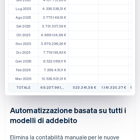
Giu 2025
4.157.751,89 €
Lug 2025
4.336.538,51 €
Ago 2025
3.775.148,18 €
Set 2025
5.731.307,09 €
Ott 2025
4.869.104,68 €
Nov 2025
5.679.296,26 €
Dic 2025
7.719.195,63 €
Gen 2026
6.522.069,11 €
Feb 2026
7.399.431,11 €
Mar 2026
10.538.631,01 €
TOTALE
69.237.961,57 €
523.341,58 €
1.141.320,37 €
1.376
Automatizzazione basata su tutti i
modelli di addebito
Elimina la contabilità manuale per le nuove