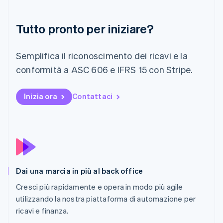
Liechtenstein
Deutsch
English
Tutto pronto per iniziare?
Lituania
English
Lussemburgo
Semplifica il riconoscimento dei ricavi e la
Français
Deutsch
English
conformità a ASC 606 e IFRS 15 con Stripe.
Malaysia
English
简体中文
Malta
Inizia ora
Contattaci
English
Messico
Español
English
Norvegia
English
Nuova Zelanda
English
Paesi Bassi
Dai una marcia in più al back office
Nederlands
English
Cresci più rapidamente e opera in modo più agile
Polonia
utilizzando la nostra piattaforma di automazione per
English
Portogallo
ricavi e finanza.
Português
English