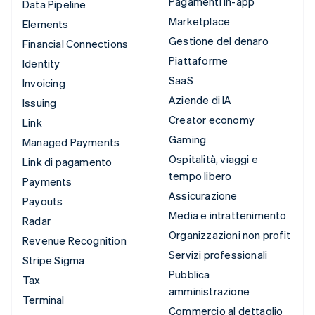
Pagamenti in-app
Data Pipeline
Marketplace
Elements
Gestione del denaro
Financial Connections
Piattaforme
Identity
SaaS
Invoicing
Aziende di IA
Issuing
Creator economy
Link
Gaming
Managed Payments
Ospitalità, viaggi e
Link di pagamento
tempo libero
Payments
Assicurazione
Payouts
Media e intrattenimento
Radar
Organizzazioni non profit
Revenue Recognition
Servizi professionali
Stripe Sigma
Pubblica
Tax
amministrazione
Terminal
Commercio al dettaglio