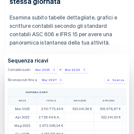
stessa giornata
Esamina subito tabelle dettagliate, grafici e
scritture contabili secondo gli standard
contabili ASC 606 e IFRS 15 per avere una
panoramica istantanea della tua attività.
Sequenza ricavi
Contabilizzati
Mar 2025
Mar 2026
Riconosciuti fino a
Mar 2027
Scarica
CONTABILIZZATI
MESE
TOTALE
MAR 2025
APR 2025
MA
Mar 2025
3.110.775,43 €
523.341,58 €
618.978,87 €
23
Apr 2025
2.726.446,44 €
522.341,50 €
59
Mag 2025
2.672.266,24 €
553