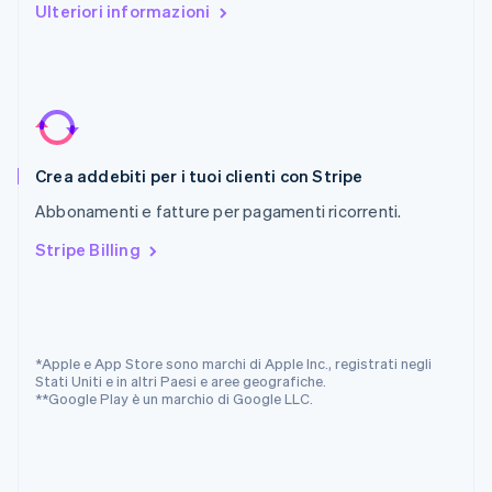
Ulteriori informazioni
RAS di Hong Kong, Cina
English
简体中文
Regno Unito
English
Repubblica Ceca
English
Romania
Crea addebiti per i tuoi clienti con Stripe
English
Singapore
Abbonamenti e fatture per pagamenti ricorrenti.
English
简体中文
Slovacchia
Stripe Billing
English
Slovenia
English
Italiano
Spagna
Español
English
*Apple e App Store sono marchi di Apple Inc., registrati negli
Stati Uniti
Stati Uniti e in altri Paesi e aree geografiche.
**Google Play è un marchio di Google LLC.
English
Español
简体中文
Svezia
Svenska
English
Svizzera
Deutsch
Français
Italiano
English