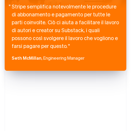
Stripe semplifica notevolmente le procedure
di abbonamento e pagamento per tutte le
parti coinvolte. Ciò ci aiuta a facilitare il lavoro
di autori e creator su Substack, i quali
possono così svolgere il lavoro che vogliono e
farsi pagare per questo.
Seth McMillan
, Engineering Manager