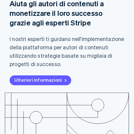
Aiuta gli autori di contenuti a
Giappone
日本語
English
monetizzare il loro successo
Gibilterra
English
grazie agli esperti Stripe
Grecia
English
India
I nostri esperti ti guidano nell'implementazione
English
della piattaforma per autori di contenuti
Irlanda
utilizzando strategie basate su migliaia di
English
Italia
progetti di successo.
Italiano
English
Lettonia
Ulteriori informazioni
English
Liechtenstein
Deutsch
English
Lituania
English
Lussemburgo
Français
Deutsch
English
Malaysia
English
简体中文