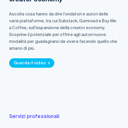
Bulgaria
English
Canada
Ascolta cosa hanno da dire fondatori e autori delle
English
Français
varie piattaforme, tra cui Substack, Gumroad e Buy Me
Cina continentale
a Coffee, sull'espansione della creator economy.
简体中文
English
Scoprine il potenziale per offrire agli autori nuove
Cipro
modalità per guadagnarsi da vivere facendo quello che
English
Croazia
amano di più.
English
Italiano
Danimarca
Guarda il video
English
Emirati Arabi Uniti
English
Estonia
English
Finlandia
English
Svenska
Francia
Français
English
Servizi professionali
Germania
Deutsch
English