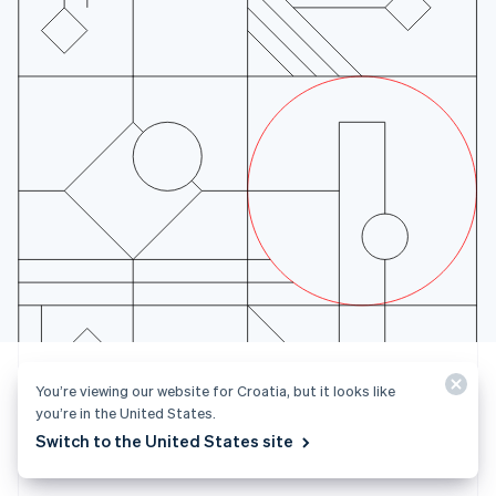
Malta
English
Messico
Español
English
Norvegia
English
Nuova Zelanda
English
Paesi Bassi
Nederlands
English
Polonia
English
Portogallo
Português
English
RAS di Hong Kong, Cina
English
简体中文
Regno Unito
English
You’re viewing our website for Croatia, but it looks like
Repubblica Ceca
you’re in the United States.
English
Tutto pronto per iniziare?
Switch to the United States site
Romania
English