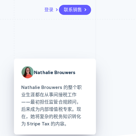
登录
联系销售
资源
生态系统
联系
场
更多
应用集成
合作伙伴
联系销售
Product roadmap
代码示例
Stripe App Marketplace
成为合作伙伴
了解未来规划
开发者博客
API 状态
Radar
欺诈防范
Nathalie Brouwers
Atlas
初创企业注册
Nathalie Brouwers 的整个职
Climate
业生涯都在从事间接税工作
碳移除
——最初担任监管合规顾问，
后来成为内部增值税专家。现
在，她将复杂的税务知识转化
为 Stripe Tax 的内容。