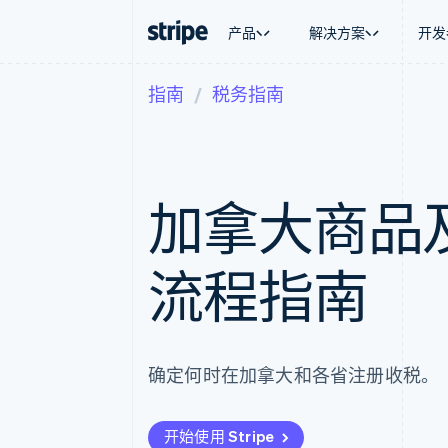
产品
解决方案
开发
指南
税务指南
按企业阶段
文档
学习
按应用场
支持
支付
营收
大型企业
Stripe 文档
博客
智能体
获取支
Payments
Billing
初创企业
API 参考文档
客户案例
加密货
托管支
在线支付
经常性收入
库与 SDK
指南
电子商
专业服
Payment links
Metronome
Stripe Apps
嵌入式
加拿大商品
无代码支付
按用量计费
财务自
Checkout
Subscriptions
全球化
预构建支付界面
订阅管理
应用内
Elements
Invoicing
流程指南
交易市
灵活的 UI 组件
一次性或定期账单
资金管
Payment methods
Tax
平台
接入 125+ 种支付方式
销售税和增值税自动
SaaS
Authorization Boost
Revenue Recogniti
支付成功率优化
会计自动化
确定何时在加拿大和各省注册收税。
Link
Stripe Sigma
加速结账
自定义报告
Data Pipeline
数据同步
开始使用 Stripe