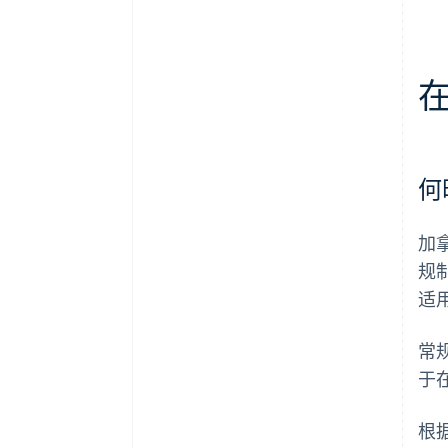
何
加
规
适
常
于
根