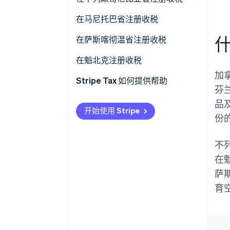
加拿大税务登记指南
何时注册
在马尼托巴省注册收税
什
如何在不列颠哥伦比亚省注册收
何时注册
在萨斯喀彻温省注册收税
税
如何在马尼托巴省注册收税
何时注册
在魁北克注册收税
加
如何在萨斯喀彻温省注册收税
何时注册
Stripe Tax 如何提供帮助
芬
如何在魁北克注册收税
品
开始使用 Stripe
份
不
在魁
萨
育