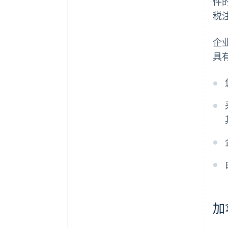
件
税
企
具
加