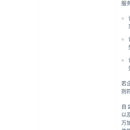
服务
若
则
自
以
万