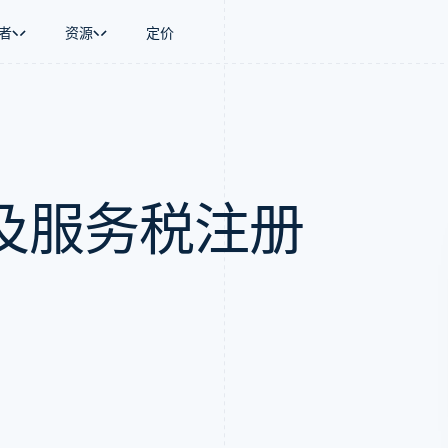
者
资源
定价
景
指南
按行业
公司
资金管理
平台和交易市
商务
持
接受线上付款
AI 企业
产品路线图
Global Payouts
Connect
币
持方案
实施预置结账流程
创作者经济
Sessions 年度大会
向第三方打款
平台支付
务
务
构建平台或交易市场
游戏
招聘
金融
管理订阅
酒店、旅游与休闲
资讯中心
及服务税注册
动化
提供按用量计费
保险
Stripe Press
企业
发行稳定币支持的支付卡
媒体与娱乐
支付
通过智能体配置和管理服务
非营利组织
场
专业服务
理
公共部门
零售
化
on