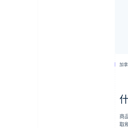
加
什
商
取