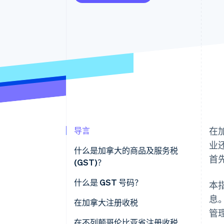
导言
在
业
什么是加拿大的商品及服务税
首
(GST)？
什么是 GST 号码？
本
息
在加拿大注册收税
管
何时注册
在不列颠哥伦比亚省注册收税