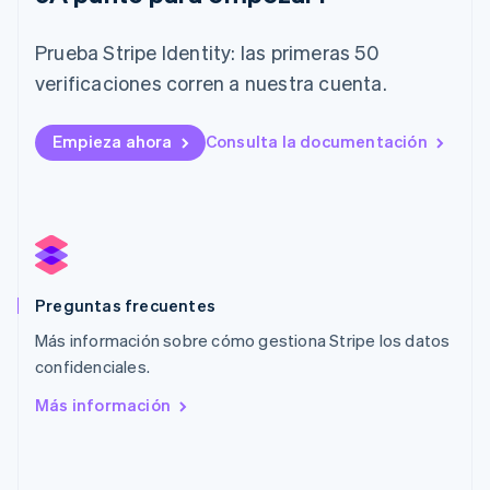
English
Liechtenstein
Prueba Stripe Identity: las primeras 50
Deutsch
English
Lituania
verificaciones corren a nuestra cuenta.
English
Luxemburgo
Empieza ahora
Consulta la documentación
Français
Deutsch
English
Malasia
English
简体中文
Malta
English
México
Español
English
Noruega
Preguntas frecuentes
English
Más información sobre cómo gestiona Stripe los datos
Nueva Zelanda
English
confidenciales.
Países Bajos
Más información
Nederlands
English
Polonia
English
Portugal