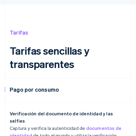
Tarifas
Tarifas sencillas y
transparentes
Alemania
Pago por consumo
Deutsch
English
Australia
English
Austria
Verificación del documento de identidad y las
Deutsch
English
selfies
Bélgica
Captura y verifica la autenticidad de
documentos de
Nederlands
Français
Deutsch
English
Brasil
identidad
de todo el mundo y utiliza la verificación