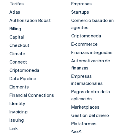
Tarifas
Empresas
Atlas
Startups
Authorization Boost
Comercio basado en
agentes
Billing
Criptomoneda
Capital
E-commerce
Checkout
Finanzas integradas
Climate
Automatización de
Connect
finanzas
Criptomoneda
Empresas
Data Pipeline
internacionales
Elements
Pagos dentro de la
Financial Connections
aplicación
Identity
Marketplaces
Invoicing
Gestión del dinero
Issuing
Plataformas
Link
SaaS