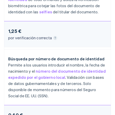
Português
English
biométrica para cotejar las fotos del documento de
Bulgaria
identidad con las
selfies
del titular del documento.
English
Canadá
English
Français
China continental
1,25 €
简体中文
English
por verificación correcta
Chipre
English
Croacia
English
Italiano
Búsqueda por número de documento de identidad
Dinamarca
Permite a los usuarios introducir el nombre, la fecha de
English
Emiratos Árabes Unidos
nacimiento y el
número del documento de identidad
English
expedido por el gobierno local
. Validación con bases
Eslovaquia
de datos gubernamentales y de terceros. Solo
English
disponible de momento para números del Seguro
Eslovenia
Social de EE. UU. (SSN).
English
Italiano
España
Español
English
Estados Unidos
0,40 €