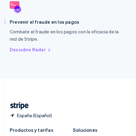
Português
English
RAE de Hong Kong, China
English
简体中文
Prevenir el fraude en los pagos
Reino Unido
English
Combate el fraude en los pagos con la eficacia de la
República Checa
red de Stripe.
English
Rumanía
Descubre Radar
English
Singapur
English
简体中文
Suecia
Svenska
English
Suiza
Deutsch
Français
Italiano
English
Tailandia
ไทย
English
España (Español)
Productos y tarifas
Soluciones