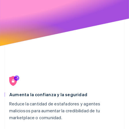
24
24
24
"day"
"file_PN8nTbdXrq1kcqwWS2OE85qd"
"month"
:
17
:
,
1
,
25
25
25
]
"year"
"day"
:
:
13
1990
,
26
26
26
}
}
"year"
:
2006
27
27
27
}
}
}
,
28
28
}
"issuing_country"
:
"UK"
,
29
"number"
:
"1071942637"
,
30
"files"
:
[
31
"file_zDHUdKIHPqjT281QCYdBfbNU"
32
]
33
}
34
}
Aumenta la confianza y la seguridad
Reduce la cantidad de estafadores y agentes
maliciosos para aumentar la credibilidad de tu
marketplace
o comunidad.