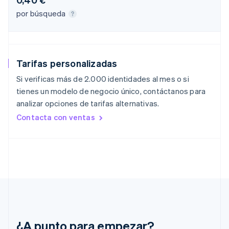
English
Español
简体中文
por búsqueda
Estonia
English
Finlandia
English
Svenska
Francia
Tarifas personalizadas
Français
English
Gibraltar
Si verificas más de 2.000 identidades al mes o si
English
tienes un modelo de negocio único, contáctanos para
Grecia
analizar opciones de tarifas alternativas.
English
Contacta con ventas
Hungría
English
India
English
Irlanda
English
Italia
Italiano
English
Japón
日本語
English
¿A punto para empezar?
Letonia