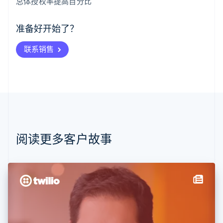
总体授权率提高百分比
爱尔兰
English
爱沙尼亚
准备好开始了？
English
奥地利
联系销售
Deutsch
English
澳大利亚
English
巴西
Português
English
保加利亚
English
比利时
Nederlands
Français
Deutsch
English
阅读更多客户故事
波兰
English
丹麦
English
德国
Deutsch
English
法国
Français
English