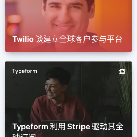
芬兰
English
Svenska
荷兰
Nederlands
English
加拿大
English
Français
Twilio 谈建立全球客户参与平台
捷克
English
克罗地亚
English
Italiano
拉脱维亚
English
立陶宛
English
列支敦士登
Deutsch
English
卢森堡
Français
Deutsch
English
罗马尼亚
English
Typeform 利用 Stripe 驱动其全
马尔他
English