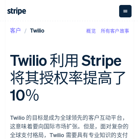
客户
Twilio
概览
所有客户故事
按企业阶段
文档
学习
支付
营收
资金管
平台
理
易市
大型企业
Stripe 文档
博客
Payments
Billing
初创企业
API 参考文档
客户案例
Twilio 利用 Stripe
在线支付
经常性收入
Global
Conn
库与 SDK
指南
Payment links
Metronome
Payouts
Stripe Apps
按用量计费
平台
将其授权率提高了
无代码支付
Subscriptions
向第三
按应用场景
Checkout
方打款
支持
预构建支付界
订阅管理
指南
智能体商务
10％
面
Invoicing
加密货币
获取支持
一次性或定期
Elements
电子商务
接受线上付款
托管支持方案
灵活的 UI 组件
账单
嵌入式金融
实施预置结账流程
专业服务
支付方式
Tax
财务自动化
构建平台或交易市场
支持 125 种以
销售税和增值
全球化企业
管理订阅
Twilio 的目标是成为全球领先的客户互动平台，
上
税自动化
应用内支付
提供按用量计费
Authorization
Revenue
这意味着要向国际市场扩张。但是，面对复杂的
交易市场
发行稳定币支持的支付卡
Boost
Recognition
公司
资金管理
通过智能体配置和管理服
全球支付格局，Twilio 需要具有专业知识的支付
支付成功率优
会计自动化
平台
务