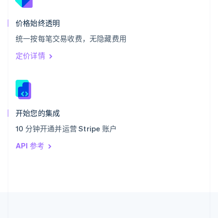
泰国
ไทย
English
希腊
价格始终透明
English
统一按每笔交易收费，无隐藏费用
西班牙
Español
English
定价详情
新加坡
English
简体中文
新西兰
English
匈牙利
English
开始您的集成
意大利
10 分钟开通并运营 Stripe 账户
Italiano
English
印度
API 参考
English
英国
English
直布罗陀
English
中国内地
简体中文
English