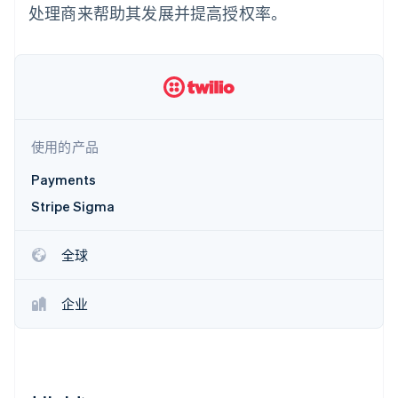
化
Stripe Sigma
产品路线图
处理商来帮助其发展并提高授权率。
SaaS
自定义报告
Link
Sessions 年度大会
加速结账
Data Pipeline
招聘
数据同步
资讯中心
资源
Stripe Press
按行业
应用集成
AI 企业
代码示例
更多
创作者经济
开发者博客
联系
Product roadmap
使用的产品
游戏
API 状态
了解未来规划
酒店、旅游与休闲
联系销售
Payments
保险
Radar
成为合作伙伴
媒体与娱乐
欺诈防范
Stripe Sigma
非营利组织
Atlas
专业服务
初创企业注册
公共部门
全球
零售
Climate
碳移除
企业
生态系统
合作伙伴
Stripe App Marketplace
Stripe Sessions 2026