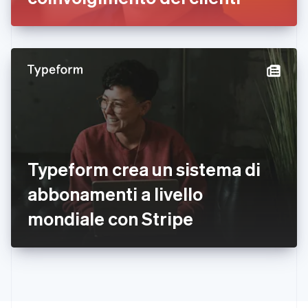
Français
English
Germania
Deutsch
English
Giappone
日本語
English
Gibilterra
English
Grecia
English
India
English
Irlanda
Typeform crea un sistema di
English
abbonamenti a livello
Italia
Italiano
English
mondiale con Stripe
Lettonia
English
Liechtenstein
Deutsch
English
Lituania
English
Lussemburgo