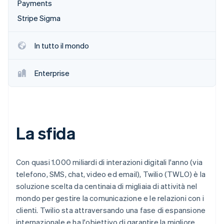
Payments
Scopri cosa ti aspetta
Stripe Sigma
Radar
Ecosistema
Prevenzione delle frodi
In tutto il mondo
Partner
Atlas
Stripe App Marketplace
Costituzione di start-up
Climate
Enterprise
Rimozione del carbonio
Identity
Verifica online dell'identità
La sfida
Con quasi 1.000 miliardi di interazioni digitali l'anno (via
Stripe Sessions 2026
Scopri come Stripe sta costruendo l'infrastruttura economi
telefono, SMS, chat, video ed email), Twilio (TWLO) è la
Guarda ora
soluzione scelta da centinaia di migliaia di attività nel
mondo per gestire la comunicazione e le relazioni con i
clienti. Twilio sta attraversando una fase di espansione
internazionale e ha l'obiettivo di garantire la migliore