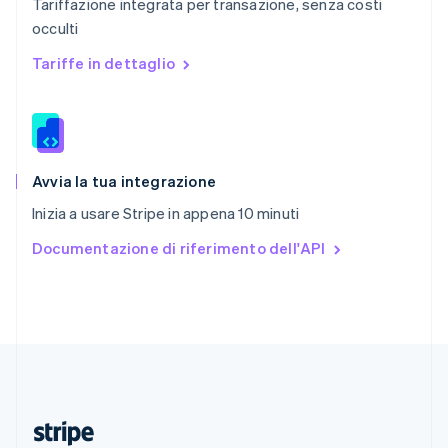
Tariffazione integrata per transazione, senza costi
English
occulti
Romania
English
Tariffe in dettaglio
Singapore
English
简体中文
Slovacchia
English
Slovenia
English
Italiano
Avvia la tua integrazione
Spagna
Inizia a usare Stripe in appena 10 minuti
Español
English
Stati Uniti
Documentazione di riferimento dell'API
English
Español
简体中文
Svezia
Svenska
English
Svizzera
Deutsch
Français
Italiano
English
Thailandia
ไทย
English
Ungheria
English