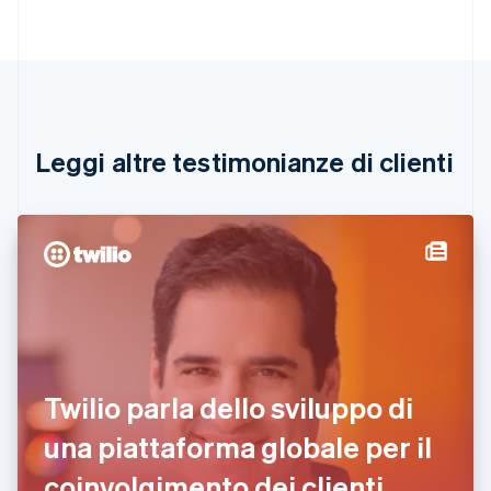
Nederlands
Français
Deutsch
English
Brasile
Português
English
Bulgaria
English
Canada
English
Français
Leggi altre testimonianze di clienti
Cina continentale
简体中文
English
Cipro
English
Croazia
English
Italiano
Danimarca
English
Emirati Arabi Uniti
English
Estonia
Twilio parla dello sviluppo di
English
una piattaforma globale per il
Finlandia
English
Svenska
coinvolgimento dei clienti
Francia