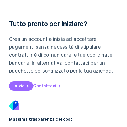
Français
Deutsch
English
Malaysia
English
简体中文
Tutto pronto per iniziare?
Malta
English
Messico
Crea un account e inizia ad accettare
Español
English
Norvegia
pagamenti senza necessità di stipulare
English
contratti né di comunicare le tue coordinate
Nuova Zelanda
bancarie. In alternativa, contattaci per un
English
Paesi Bassi
pacchetto personalizzato per la tua azienda.
Nederlands
English
Polonia
English
Inizia
Contattaci
Portogallo
Português
English
RAS di Hong Kong, Cina
English
简体中文
Regno Unito
English
Massima trasparenza dei costi
Repubblica Ceca