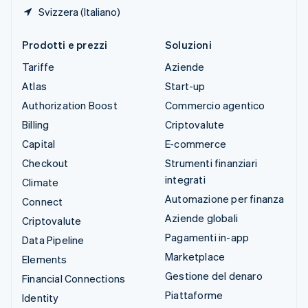
Svizzera (Italiano)
Prodotti e prezzi
Soluzioni
Tariffe
Aziende
Atlas
Start-up
Authorization Boost
Commercio agentico
Billing
Criptovalute
Capital
E-commerce
Checkout
Strumenti finanziari
integrati
Climate
Automazione per finanza
Connect
Aziende globali
Criptovalute
Pagamenti in-app
Data Pipeline
Marketplace
Elements
Gestione del denaro
Financial Connections
Piattaforme
Identity