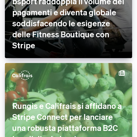
bsport raddoppia il volume dei
pagamenti e diventa globale
soddisfacendo le esigenze
delle Fitness Boutique con
Stripe
Rungis e Califrais si affidano a
Stripe Connect per lanciare
una robusta piattaforma B2C