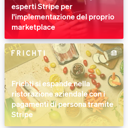
esperti Stripe per
l'implementazione del proprio
marketplace
Frichti si espande nella
ristorazione aziendale con i
pagamenti di persona tramite
Stripe