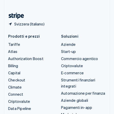
ไทย
English
Ungheria
English
Svizzera (Italiano)
Prodotti e prezzi
Soluzioni
Tariffe
Aziende
Atlas
Start-up
Authorization Boost
Commercio agentico
Billing
Criptovalute
Capital
E-commerce
Checkout
Strumenti finanziari
integrati
Climate
Automazione per finanza
Connect
Aziende globali
Criptovalute
Pagamenti in-app
Data Pipeline