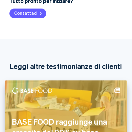
Tutto pronto per iniziare?
English
Austria
Contattaci
Deutsch
English
Belgio
Nederlands
Français
Deutsch
English
Brasile
Português
English
Bulgaria
English
Canada
English
Français
Leggi altre testimonianze di clienti
Cina continentale
简体中文
English
Cipro
English
Croazia
English
Italiano
Danimarca
English
Emirati Arabi Uniti
BASE FOOD raggiunge una
English
Estonia