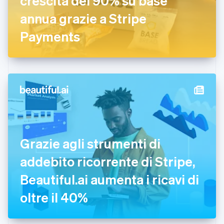
crescita del 90% su base
English
annua grazie a Stripe
Finlandia
English
Svenska
Payments
Francia
Français
English
Germania
Deutsch
English
Giappone
日本語
English
Gibilterra
English
Grecia
English
India
Grazie agli strumenti di
English
Irlanda
addebito ricorrente di Stripe,
English
Beautiful.ai aumenta i ricavi di
Italia
Italiano
English
oltre il 40%
Lettonia
English
Liechtenstein