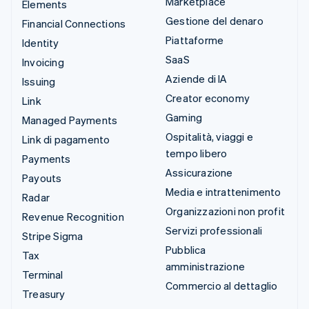
Marketplace
Elements
Gestione del denaro
Financial Connections
Piattaforme
Identity
SaaS
Invoicing
Aziende di IA
Issuing
Creator economy
Link
Gaming
Managed Payments
Ospitalità, viaggi e
Link di pagamento
tempo libero
Payments
Assicurazione
Payouts
Media e intrattenimento
Radar
Organizzazioni non profit
Revenue Recognition
Servizi professionali
Stripe Sigma
Pubblica
Tax
amministrazione
Terminal
Commercio al dettaglio
Treasury