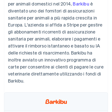
utente
Automazione
per animali domestici nel 2014,
Barkibu
è
Gestione del denaro
Gestire gli
flessibile
Metodi di
della contabilità
Roadmap del prodotto
Piattaforme
abbonamenti
diventato uno dei fornitori di assicurazioni
pagamento
Stripe Sigma
Conferenza annuale
SaaS
Offrire addebiti in base
Accesso a
Report
Sessions
sanitarie per animali a più rapida crescita in
all'utilizzo
oltre 125
personalizzati
Lavora con noi
Emettere carte
Europa. L'azienda si affida a Stripe per gestire
Terminal
Data Pipeline
Sala stampa
garantite da stablecoin
Pagamenti di
Sincronizzazione
Stripe Press
gli abbonamenti ricorrenti di assicurazione
Per settore
persona
dei dati
Esegui il provisioning e
sanitaria per animali, elaborare i pagamenti e
Authorization
gestisci i servizi con gli
Boost
Aziende di IA
agenti
attivare il rimborso istantaneo e basato su IA
Accettazione
Creator economy
Recapiti
delle richieste di risarcimento. Barkibu ha
ottimizzata
Gaming
Link
Ospitalità, viaggi e
Contattaci
inoltre avviato un innovativo programma di
Pagamento
tempo libero
Diventa nostro partner
Risorse
Assicurazione
carte per consentire ai clienti di pagare le cure
accelerato
Media e
Financial
veterinarie direttamente utilizzando i fondi di
intrattenimento
Integrazioni app
Connections
Organizzazioni non
Esempi di codice
Conti finanziari
Barkibu.
profit
Blog per sviluppatori
collegati
Servizi professionali
Stato dell'API
Pubblica
amministrazione
Commercio al dettaglio
Altro
Product roadmap