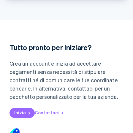
Deutsch
English
Lituania
English
Lussemburgo
Français
Deutsch
English
Malaysia
English
简体中文
Tutto pronto per iniziare?
Malta
English
Messico
Crea un account e inizia ad accettare
Español
English
Norvegia
pagamenti senza necessità di stipulare
English
contratti né di comunicare le tue coordinate
Nuova Zelanda
bancarie. In alternativa, contattaci per un
English
Paesi Bassi
pacchetto personalizzato per la tua azienda.
Nederlands
English
Polonia
English
Inizia
Contattaci
Portogallo
Português
English
RAS di Hong Kong, Cina