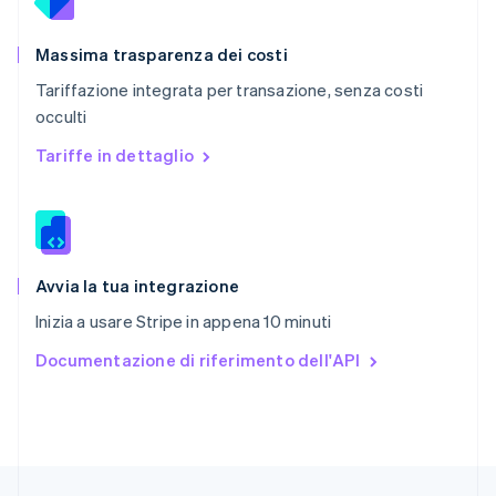
English
简体中文
Regno Unito
English
Massima trasparenza dei costi
Repubblica Ceca
Tariffazione integrata per transazione, senza costi
English
occulti
Romania
English
Tariffe in dettaglio
Singapore
English
简体中文
Slovacchia
English
Slovenia
English
Italiano
Avvia la tua integrazione
Spagna
Inizia a usare Stripe in appena 10 minuti
Español
English
Stati Uniti
Documentazione di riferimento dell'API
English
Español
简体中文
Svezia
Svenska
English
Svizzera
Deutsch
Français
Italiano
English
Thailandia