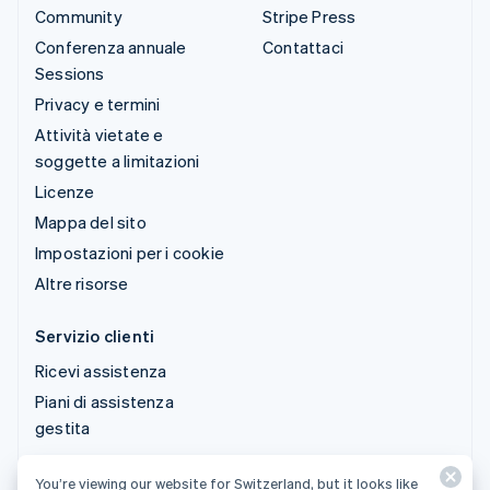
Community
Stripe Press
Conferenza annuale
Contattaci
Sessions
Privacy e termini
Attività vietate e
soggette a limitazioni
Licenze
Mappa del sito
Impostazioni per i cookie
Altre risorse
Servizio clienti
Ricevi assistenza
Piani di assistenza
gestita
You’re viewing our website for Switzerland, but it looks like
© 2026 Stripe, LLC