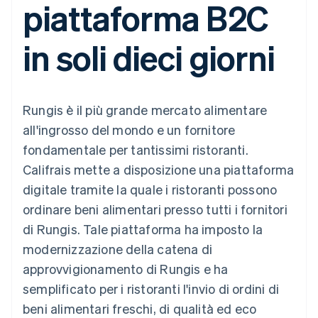
piattaforma B2C
utente
Automazione
Gestione del denaro
Gestire gli
flessibile
Metodi di
della contabilità
Roadmap del prodotto
Piattaforme
abbonamenti
pagamento
Stripe Sigma
Conferenza annuale
SaaS
Offrire addebiti in base
in soli dieci giorni
Accesso a
Report
Sessions
all'utilizzo
oltre 125
personalizzati
Lavora con noi
Emettere carte
Terminal
Data Pipeline
Sala stampa
garantite da stablecoin
Pagamenti di
Sincronizzazione
Stripe Press
Per settore
persona
dei dati
Esegui il provisioning e
Rungis è il più grande mercato alimentare
Authorization
gestisci i servizi con gli
Boost
Aziende di IA
agenti
all'ingrosso del mondo e un fornitore
Accettazione
Creator economy
Recapiti
fondamentale per tantissimi ristoranti.
ottimizzata
Gaming
Link
Ospitalità, viaggi e
Contattaci
Califrais mette a disposizione una piattaforma
Pagamento
tempo libero
Diventa nostro partner
Risorse
Assicurazione
digitale tramite la quale i ristoranti possono
accelerato
Media e
Financial
ordinare beni alimentari presso tutti i fornitori
intrattenimento
Integrazioni app
Connections
Organizzazioni non
Esempi di codice
Conti finanziari
di Rungis. Tale piattaforma ha imposto la
profit
Blog per sviluppatori
collegati
modernizzazione della catena di
Servizi professionali
Stato dell'API
Pubblica
approvvigionamento di Rungis e ha
amministrazione
semplificato per i ristoranti l'invio di ordini di
Commercio al dettaglio
Altro
beni alimentari freschi, di qualità ed eco
Product roadmap