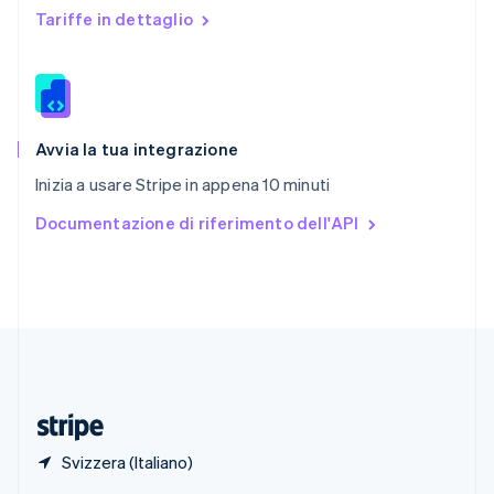
English
Tariffe in dettaglio
Singapore
English
简体中文
Slovacchia
English
Slovenia
English
Italiano
Avvia la tua integrazione
Spagna
Inizia a usare Stripe in appena 10 minuti
Español
English
Stati Uniti
Documentazione di riferimento dell'API
English
Español
简体中文
Svezia
Svenska
English
Svizzera
Deutsch
Français
Italiano
English
Thailandia
ไทย
English
Ungheria
English
Svizzera (Italiano)