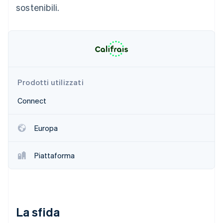
sostenibili.
Scopri cosa ti aspetta
Radar
Ecosistema
Prevenzione delle frodi
Partner
Atlas
Stripe App Marketplace
Costituzione di start-up
Climate
Rimozione del carbonio
Prodotti utilizzati
Identity
Connect
Verifica online dell'identità
Europa
Piattaforma
Stripe Sessions 2026
Scopri come Stripe sta costruendo l'infrastruttura economi
Guarda ora
La sfida