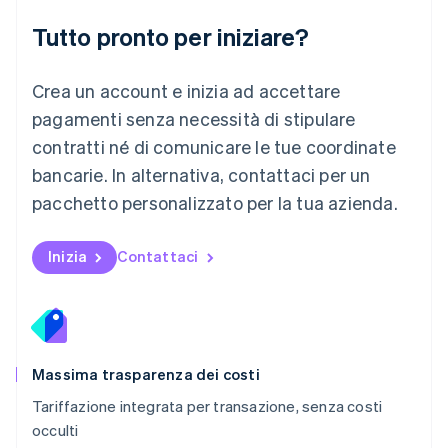
English
简体中文
Tutto pronto per iniziare?
Malta
English
Messico
Crea un account e inizia ad accettare
Español
English
Norvegia
pagamenti senza necessità di stipulare
English
contratti né di comunicare le tue coordinate
Nuova Zelanda
bancarie. In alternativa, contattaci per un
English
Paesi Bassi
pacchetto personalizzato per la tua azienda.
Nederlands
English
Polonia
English
Inizia
Contattaci
Portogallo
Português
English
RAS di Hong Kong, Cina
English
简体中文
Regno Unito
English
Massima trasparenza dei costi
Repubblica Ceca
Tariffazione integrata per transazione, senza costi
English
occulti
Romania