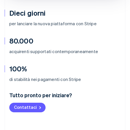
Dieci giorni
per lanciare la nuova piattaforma con Stripe
80.000
acquirenti supportati contemporaneamente
100%
di stabilità nei pagamenti con Stripe
Australia
Tutto pronto per iniziare?
English
Austria
Contattaci
Deutsch
English
Belgio
Nederlands
Français
Deutsch
English
Brasile