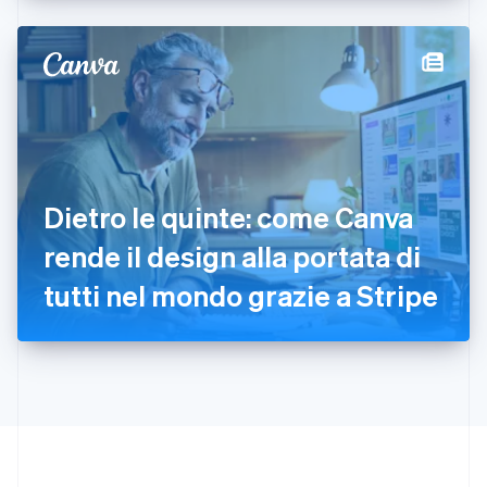
Deutsch
English
Giappone
日本語
English
Gibilterra
English
Grecia
English
India
English
Irlanda
Dietro le quinte: come Canva
English
rende il design alla portata di
Italia
Italiano
English
tutti nel mondo grazie a Stripe
Lettonia
English
Liechtenstein
Deutsch
English
Lituania
English
Lussemburgo
Français
Deutsch
English
Malaysia