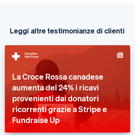
Português
English
Bulgaria
English
Canada
English
Français
Leggi altre testimonianze di clienti
Cina continentale
简体中文
English
Cipro
English
Croazia
English
Italiano
Danimarca
La Croce Rossa canadese
English
Emirati Arabi Uniti
aumenta del 24% i ricavi
English
Estonia
provenienti dai donatori
English
ricorrenti grazie a Stripe e
Finlandia
English
Svenska
Fundraise Up
Francia
Français
English
Germania