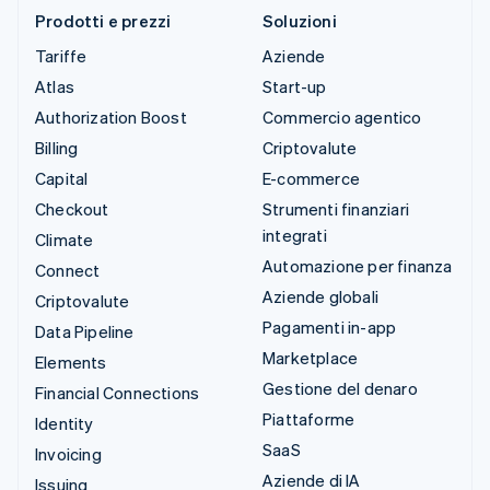
Prodotti e prezzi
Soluzioni
Tariffe
Aziende
Atlas
Start-up
Authorization Boost
Commercio agentico
Billing
Criptovalute
Capital
E-commerce
Checkout
Strumenti finanziari
integrati
Climate
Automazione per finanza
Connect
Aziende globali
Criptovalute
Pagamenti in-app
Data Pipeline
Marketplace
Elements
Gestione del denaro
Financial Connections
Piattaforme
Identity
SaaS
Invoicing
Aziende di IA
Issuing