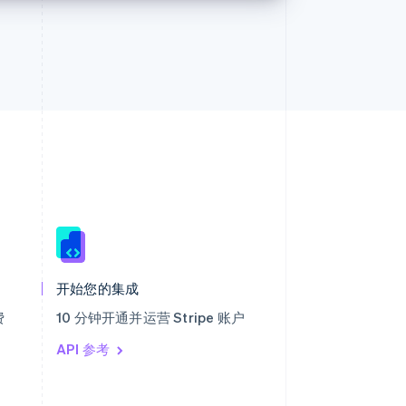
西班牙
Español
English
新加坡
English
简体中文
开始您的集成
新西兰
English
费
10 分钟开通并运营 Stripe 账户
匈牙利
English
API 参考
意大利
Italiano
English
印度