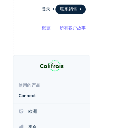
登录
联系销售
概览
所有客户故事
资源
生态系统
联系
场
更多
应用集成
合作伙伴
联系销售
Product roadmap
代码示例
Stripe App Marketplace
成为合作伙伴
了解未来规划
开发者博客
API 状态
Radar
欺诈防范
Atlas
初创企业注册
使用的产品
Climate
碳移除
Connect
欧洲
平台