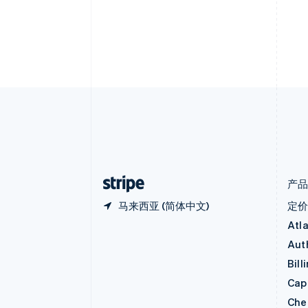
Português
English
保加利亚
English
比利时
Nederlands
Français
Deutsch
English
波兰
English
丹麦
English
德国
Deutsch
English
法国
Français
English
产
马来西亚 (简体中文)
定
Atl
Aut
Bill
Capi
Che