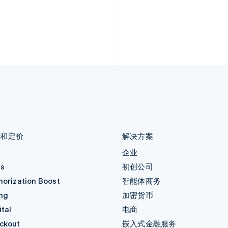
English
Svenska
English
立陶宛
瑞士
English
Deutsch
Français
Italiano
Englis
列支敦士登
塞浦路斯
Deutsch
English
English
卢森堡
斯洛伐克
Français
Deutsch
English
English
罗马尼亚
斯洛文尼亚
English
English
Italiano
马尔他
泰国
English
ไทย
English
马来西亚
希腊
English
简体中文
English
品和定价
解决方案
价
企业
as
初创公司
horization Boost
智能体商务
ing
加密货币
tal
电商
ckout
嵌入式金融服务