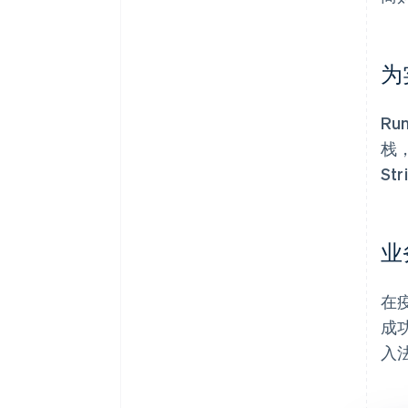
为
Ru
栈
St
业
在疫
成
入