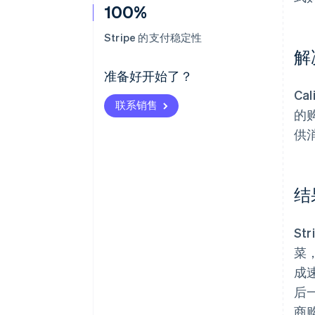
100%
Stripe 的支付稳定性
解
准备好开始了？
Ca
联系销售
的购
供
结
St
菜，
成速
后一
商