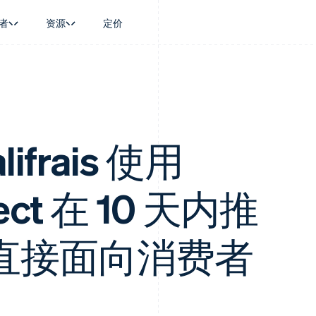
者
资源
定价
景
指南
按行业
公司
资金管理
平台和交易市
商务
持
接受线上付款
AI 企业
产品路线图
Global Payouts
Connect
币
持方案
实施预置结账流程
创作者经济
Sessions 年度大会
向第三方打款
平台支付
务
务
构建平台或交易市场
游戏
招聘
Crypto
金融
管理订阅
酒店、旅游与休闲
资讯中心
lifrais 使用
钱包、稳定币发行和发卡基础设
动化
提供按用量计费
保险
Stripe Press
施
企业
发行稳定币支持的支付卡
媒体与娱乐
支付
通过智能体配置和管理服务
非营利组织
nect 在 10 天内推
场
专业服务
理
公共部门
零售
化
直接面向消费者
on