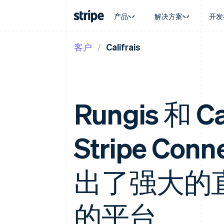
产品
解决方案
开发
客户
Califrais
按企业阶段
文档
学习
按应用场
支持
支付
营收
大型企业
Stripe 文档
博客
智能体
获取支
Payments
Billing
初创企业
API 参考文档
客户案例
加密货
托管支
在线支付
经常性收入
库与 SDK
指南
电子商
专业服
Payment links
Metronome
Stripe Apps
嵌入式
Rungis 和 Ca
无代码支付
按用量计费
财务自
Checkout
Subscriptions
全球化
预构建支付界面
订阅管理
应用内
Elements
Invoicing
Stripe Con
交易市
灵活的 UI 组件
一次性或定期账单
资金管
支付方式
Tax
平台
支持 125 种以上
销售税和增值税自动
SaaS
Terminal
出了强大的
Revenue Recogniti
线下支付
会计自动化
Authorization Boost
Stripe Sigma
支付成功率优化
自定义报告
的平台
Link
Data Pipeline
加速结账
数据同步