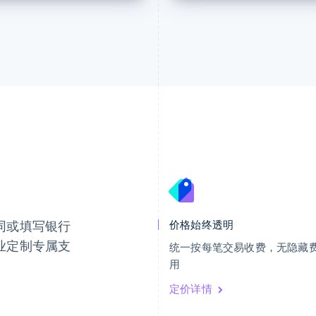
芬兰
美国
English
Svenska
English
Español
简体中文
荷兰
墨西哥
Nederlands
English
Español
English
同或填写银行
价格始终透明
加拿大
挪威
English
Français
English
业定制专属支
统一按每笔交易收费，无隐藏
捷克
葡萄牙
用
English
Português
English
克罗地亚
日本
定价详情
English
Italiano
日本語
English
拉脱维亚
瑞典