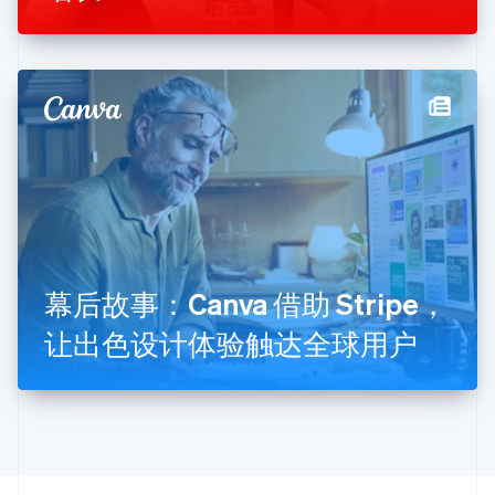
English
克罗地亚
English
Italiano
拉脱维亚
English
立陶宛
English
列支敦士登
Deutsch
English
卢森堡
Français
Deutsch
English
罗马尼亚
English
幕后故事：Canva 借助 Stripe，
马尔他
English
让出色设计体验触达全球用户
马来西亚
English
简体中文
美国
English
Español
简体中文
墨西哥
Español
English
挪威