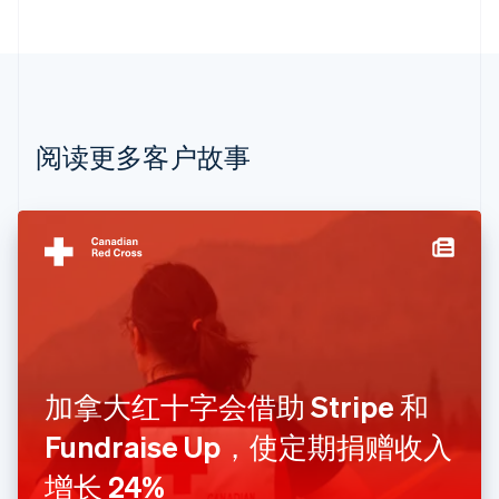
English
巴西
Português
English
保加利亚
English
比利时
Nederlands
Français
Deutsch
English
阅读更多客户故事
波兰
English
丹麦
English
德国
Deutsch
English
法国
Français
English
芬兰
English
Svenska
加拿大红十字会借助 Stripe 和
荷兰
Nederlands
English
Fundraise Up，使定期捐赠收入
加拿大
English
Français
增长 24%
捷克