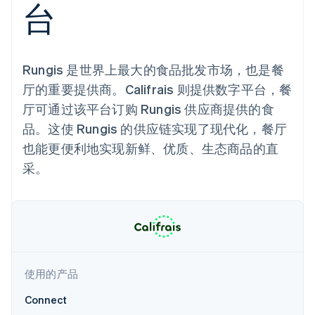
台
上
Stripe Sigma
产品路线图
SaaS
自定义报告
Terminal
Sessions 年度大会
线下支付
Data Pipeline
招聘
数据同步
Authorization
资讯中心
Boost
资源
Stripe Press
支付成功率优
Rungis 是世界上最大的食品批发市场，也是餐
按行业
化
应用集成
厅的重要提供商。Califrais 则提供数字平台，餐
Link
AI 企业
代码示例
加速结账
厅可通过该平台订购 Rungis 供应商提供的食
创作者经济
开发者博客
联系
游戏
API 状态
品。这使 Rungis 的供应链实现了现代化，餐厅
酒店、旅游与休闲
联系销售
也能更便利地实现新鲜、优质、生态商品的直
保险
成为合作伙伴
媒体与娱乐
更多
采。
非营利组织
Product roadmap
专业服务
了解未来规划
公共部门
零售
Radar
欺诈防范
Atlas
初创企业注册
生态系统
使用的产品
Climate
合作伙伴
碳移除
Connect
Stripe App Marketplace