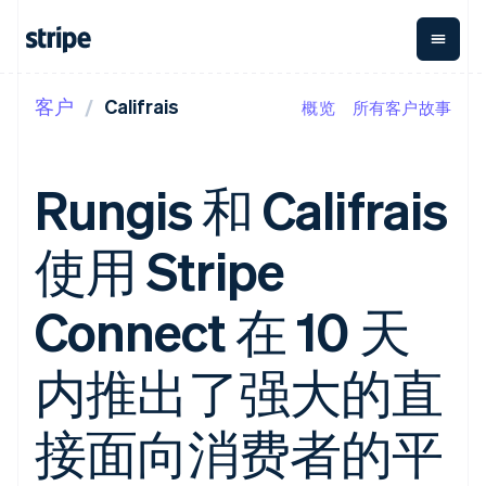
客户
Califrais
概览
所有客户故事
按企业阶段
文档
学习
支付
营收
资金管
平台
理
易市
大型企业
Stripe 文档
博客
Payments
Billing
初创企业
API 参考文档
客户案例
Rungis 和 Califrais
在线支付
经常性收入
Global
Conn
库与 SDK
指南
Managed
Metronome
Payouts
Stripe Apps
Payments
按用量计费
平台
使用 Stripe
备案商家解决
Subscriptions
向第三
按应用场景
方案
方打款
支持
订阅管理
Payment links
Crypto
指南
智能体商务
Connect 在 10 天
Invoicing
钱包、
加密货币
获取支持
无代码支付
一次性或定期
稳定币
电子商务
接受线上付款
托管支持方案
Checkout
账单
发行和
嵌入式金融
实施预置结账流程
专业服务
内推出了强大的直
预构建支付界
Tax
发卡基
财务自动化
构建平台或交易市场
面
销售税和增值
础设施
全球化企业
管理订阅
Elements
税自动化
应用内支付
提供按用量计费
接面向消费者的平
灵活的 UI 组件
Revenue
交易市场
发行稳定币支持的支付卡
支付方式
Recognition
公司
资金管理
通过智能体配置和管理服
支持 125 种以
会计自动化
平台
务