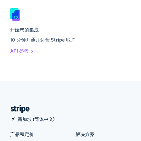
English
简体中文
新西兰
English
匈牙利
English
开始您的集成
意大利
10 分钟开通并运营 Stripe 账户
Italiano
English
印度
API 参考
English
英国
English
直布罗陀
English
中国内地
简体中文
English
中国香港特别行政区
English
简体中文
新加坡 (简体中文)
产品和定价
解决方案