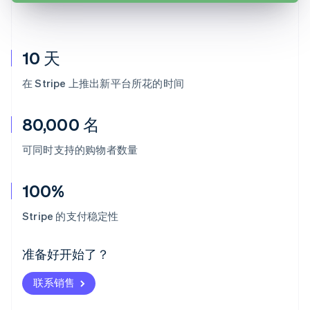
10 天
在 Stripe 上推出新平台所花的时间
80,000 名
可同时支持的购物者数量
100%
阿联酋
English
Stripe 的支付稳定性
爱尔兰
English
爱沙尼亚
准备好开始了？
English
奥地利
联系销售
Deutsch
English
澳大利亚