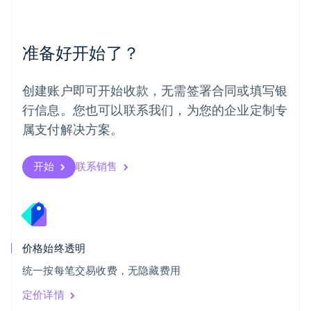
English
葡萄牙
Português
English
准备好开始了？
日本
日本語
English
瑞典
创建账户即可开始收款，无需签署合同或填写银
Svenska
English
瑞士
行信息。您也可以联系我们，为您的企业定制专
Deutsch
Français
Italiano
English
属支付解决方案。
塞浦路斯
English
斯洛伐克
开始
联系销售
English
斯洛文尼亚
English
Italiano
泰国
ไทย
English
希腊
价格始终透明
English
统一按每笔交易收费，无隐藏费用
西班牙
Español
English
定价详情
新加坡