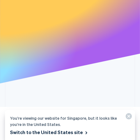
返回
提交
Stripe 将依据其
隐私政策
来处理您的数据
Stripe 将依据其
隐私政策
来处理您的数据
我们这边出错了。非常抱
很抱歉，
很抱歉，您的
歉。您仍可通过
我们不能
我们这边出错了。非常抱
很抱歉，
跳过
请求中的一个
很抱歉，您的
sales@stripe.com
来联
为您服
歉。您仍可通过
我们不能
字段有问题。
跳过
请求中的一个
系我们。
务。
sales@stripe.com
来联
为您服
字段有问题。
系我们。
务。
You’re viewing our website for Singapore, but it looks like
隐私和条款
you’re in the United States.
访问主站
© 2026 Stripe, LLC
Switch to the United States site