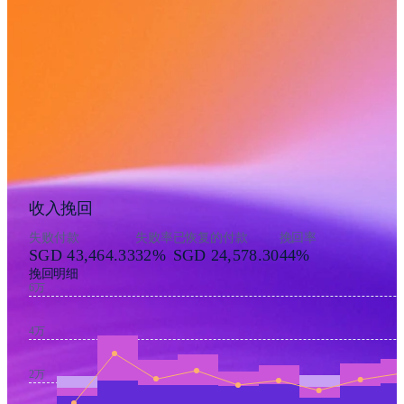
收入挽回
失败付款
失败率
已恢复的付款
挽回率
SGD 43,464.33
32%
SGD 24,578.30
44%
挽回明细
6万
4万
2万