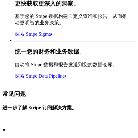
更快获取更深入的洞察。
我们在法国有多少客户？
select
基于您的 Stripe 数据构建自定义查询和报告，从而推
id,
动更明智的业务决策。
email,
1 月
10 月
隐藏了 3 行
探索 Stripe Sigma
shipping_address_country
from
customers
where
shipping_address_country =
'FR'
选择您的数据存储目标位置
统一您的财务和业务数据。
自动将 Stripe 数据和报告发送到您的数据仓库。
Snowflake
Amazon Redshift
探索 Stripe Data Pipeline
我在 Sigma 中看到 783 个：
https://dashboard.stripe.com/quer...
Databricks
Amazon S3
常见问题
进一步了解 Stripe 订阅解决方案。
Microsoft Azure
Google Cloud Storage
取消
继续