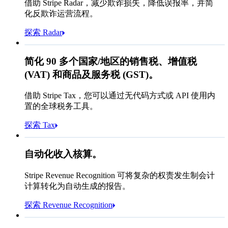
借助 Stripe Radar，减少欺诈损失，降低误报率，并简
邮编
98104
加密货币
化反欺诈运营流程。
银行卡
银行转账
城市税率
10.55%
探索 Radar
支付给 Queried
SGD 371.46
简化 90 多个国家/地区的销售税、增值税
订阅
SGD 336.00
(VAT) 和商品及服务税 (GST)。
销售税 (
10.55%
)
SGD 35.46
借助 Stripe Tax，您可以通过无代码方式或 API 使用内
今日应付合计
SGD 371.46
置的全球税务工具。
请求 3DS 验证
探索 Tax
允许规则匹配
已确认收入
阻止规则匹配
SGD 7,883,213.15
自动化收入核算。
检查规则匹配
未结
已结
Stripe Revenue Recognition 可将复杂的权责发生制会计
计算转化为自动生成的报告。
探索 Revenue Recognition