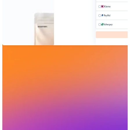
Klarna
PayPal
Afterpay