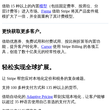
特别优惠
借助 15 种以上的内置
模型
（包括固定费率、按席位、分
SGD 0.01
随用随付
按实际用量付费
层计费等）进入市场。
Figma
借助 Stripe 将其产品套件规
每单位
模扩大了一倍，并全面重构了其计费模型。
立即开始
50% 折扣优惠券
有效期至 2027年7月15日
更快获取更多客户。
14 天免费试用
适用于所有咖啡订阅
SGD 201
按月订阅
借助优惠券、免费试用和付费试用、按比例折算等内置功
无限访问
每月
能，提升客户转化率。
Cursor
使用 Stripe Billing 的各项工
订阅
兑换
具，创造了数十亿美元的经常性收入。
轻松实现全球扩展。
SGD 189
按年订阅
无限访问
每月
让 Stripe 帮您应对本地化定价和税务的复杂难题。
订阅
支持 100 多种支付方式和 135 种以上的货币。
借助自动化的
Adaptive Pricing
即刻实现本地化，让客户能够
以超过 35 种语言使用自己首选的支付方式。