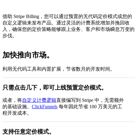
借助 Stripe Billing，您可以通过预置的无代码定价模式或您的
自定义逻辑来发布产品。通过灵活的计费系统增加并挽回收
入，确保您的定价策略能够跟上业务、客户和市场瞬息万变的
步伐。
设置固定费率计费
加快推向市场。
设置产品目录
通过订阅接受定期付款。
利用无代码工具和内置扩展，节省数月的开发时间。
创建订阅
付款后查看订阅详情。
只需点击几下，即可上线预置定价模式。
查看订阅状态
让客户管理订阅、账单和计费。
或者，将
自定义计费逻辑
直接编写到 Stripe 中，无需额外
立即开始
的基础设施。
ClickFunnels
每年因此节省 100 万美元的工
程开发成本。
Zenflow
支持任意定价模式。