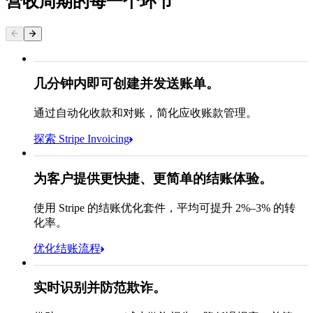
营收周期的每一个环节
Queried
几分钟内即可创建并发送账单。
通过自动化收款和对账，简化应收账款管理。
SGD 336.00
6 月 8 日到期
探索 Stripe Invoicing
付款
Jenny Rosen
为客户提供更快捷、更简单的结账体验。
联系方式
方
电子邮箱
收款
Queried
方
使用 Stripe 的结账优化套件，平均可提升 2%–3% 的转
备注
请注意，这包括最多
25
个用户和
24
个月
支付方式
化率。
的历史数据
银行卡
优化结账流程
查看账单详情
Cash App Pay
规则性能
实时识别并防范欺诈。
Affirm
选择支付方式
Queried