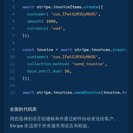
3
await
 stripe
.
invoiceItems
.
create
(
{
4
customer
:
'cus_IFwlG2M3UyNbOG'
,
5
amount
:
1000
,
6
currency
:
'usd'
,
7
}
)
;
8
9
const
 invoice 
=
await
 stripe
.
invoices
.
create
(
{
10
customer
:
'cus_IFwlG2M3UyNbOG'
,
11
collection_method
:
'send_invoice'
,
12
days_until_due
:
30
,
13
}
)
;
14
15
await
 stripe
.
invoices
.
sendInvoice
(
invoice
.
id
)
;
全面的代码库
用您选择的语言创建账单并通过邮件自动发送给客户。
Stripe 库适用于所有最常用语言和框架。