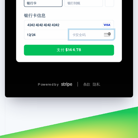
下载账单
下载收据
银行卡
银行转账
银行卡信息
专业方案（9 席位）
$135.00
4242 4242 4242 4242
Stripe Sessions 2026
税率 7.25%
$9.78
了解 Stripe 如何为 AI 构建经济基础设施。
12/24
123
立即观看
应付总额
$144.78
支付 $144.78
Powered by
条款
隐私