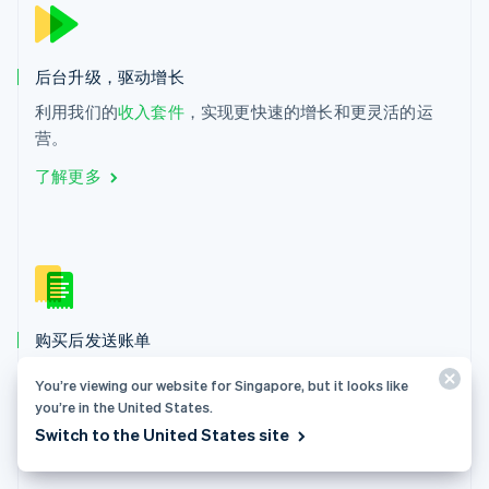
English
斯洛文尼亚
English
Italiano
后台升级，驱动增长
泰国
ไทย
English
利用我们的
收入套件
，实现更快速的增长和更灵活的运
希腊
营。
English
了解更多
西班牙
Español
English
新加坡
English
简体中文
新西兰
English
匈牙利
English
购买后发送账单
意大利
通过 Checkout 或 Payment Link 付款后提供交易凭证。
Italiano
English
You’re viewing our website for Singapore, but it looks like
印度
you’re in the United States.
了解更多
English
Switch to the United States site
英国
English
直布罗陀