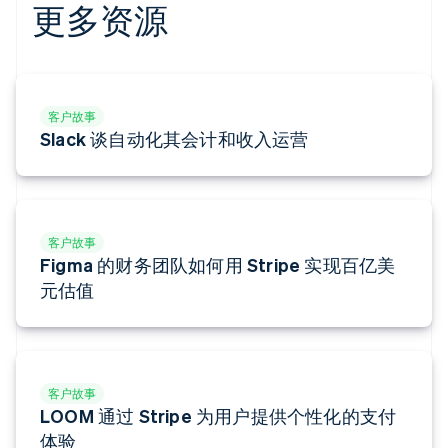
更多资源
Deutsch
English
法国
Français
English
芬兰
English
Svenska
客户故事
荷兰
Slack 谈自动化其会计和收入运营
Nederlands
English
加拿大
English
Français
捷克
English
客户故事
克罗地亚
Figma 的财务团队如何用 Stripe 实现百亿美
English
Italiano
拉脱维亚
元估值
English
立陶宛
English
列支敦士登
Deutsch
English
客户故事
卢森堡
LOOM 通过 Stripe 为用户提供个性化的支付
Français
Deutsch
English
体验
罗马尼亚