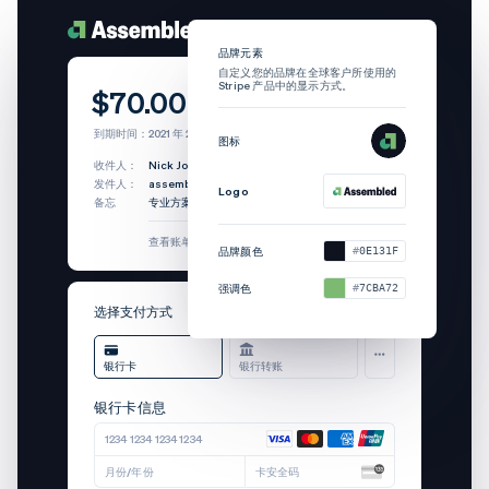
品牌元素
品
自定义您的品牌在全球客户所使用的
自
Stripe 产品中的显示方式。
St
$70.00
到期时间：2021 年 2 月 19 日
图标
图
收件人：
Micaela Ballew
发件人：
Typeform
Logo
Lo
备忘
高级版——包括各品牌的高级功能
查看账单详情
品牌颜色
F5F0EA
品
强调色
262627
强
选择支付方式
银行卡
银行转账
银行卡信息
1234 1234 1234 1234
月份/年份
卡安全码