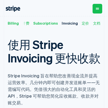
概览
Billing
按用量计费
Subscriptions
Invoicing
定价
文档
按企业阶段
文档
学习
支付
营收
资金管
平台
理
易市
大型企业
Stripe 文档
博客
Payments
Billing
初创企业
API 参考文档
客户案例
使用 Stripe
在线支付
经常性收入
Global
Conn
库与 SDK
指南
Managed
Metronome
Payouts
Stripe Apps
Payments
按用量计费
平台
Invoicing 更快收款
备案商家解决
Subscriptions
向第三
按应用场景
方案
方打款
支持
订阅管理
Payment links
Crypto
指南
智能体商务
Invoicing
钱包、
加密货币
获取支持
无代码支付
一次性或定期
稳定币
Stripe Invoicing 旨在帮助您改善现金流并提高
电子商务
接受线上付款
托管支持方案
Checkout
账单
发行和
嵌入式金融
实施预置结账流程
专业服务
运营效率。几分钟内即可创建并发送账单——无
预构建支付界
Tax
发卡基
财务自动化
构建平台或交易市场
面
销售税和增值
础设施
需编写代码。凭借强大的自动化工具和灵活的
全球化企业
管理订阅
Elements
税自动化
应用内支付
提供按用量计费
API，Stripe 可帮助您简化应收账款、收款并对
灵活的 UI 组件
Revenue
交易市场
发行稳定币支持的支付卡
支付方式
Recognition
公司
账交易。
资金管理
通过智能体配置和管理服
支持 125 种以
会计自动化
平台
务