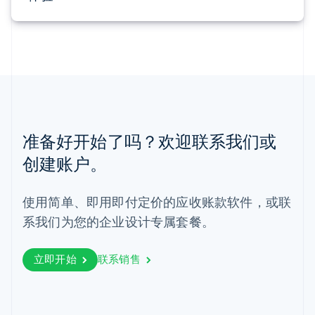
English
马尔他
English
马来西亚
English
简体中文
美国
English
Español
简体中文
墨西哥
Español
English
准备好开始了吗？欢迎联系我们或
挪威
创建账户。
English
葡萄牙
Português
English
使用简单、即用即付定价的应收账款软件，或联
日本
日本語
English
系我们为您的企业设计专属套餐。
瑞典
Svenska
English
瑞士
立即开始
联系销售
Deutsch
Français
Italiano
English
塞浦路斯
English
斯洛伐克