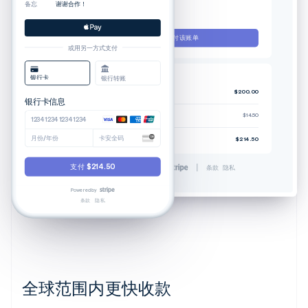
备忘
谢谢合作！
发件人：
Retool
备忘
谢谢合作！
支付该账单
或用另一方式支付
银行卡
银行转账
账单 #329238-0608
专业方案（4 席位）
$200.00
银行卡信息
税率 7.25%
$14.50
1234 1234 1234 1234
月份/年份
卡安全码
应付总额
$214.50
支付 $214.50
Powered by
条款
隐私
Powered by
条款
隐私
全球范围内更快收款