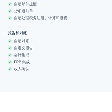
自动邮件提醒
贷项通知单
阿联酋
English
自动处理税务注册、计算和报税
爱尔兰
English
爱沙尼亚
报告和对账
English
自动对账
奥地利
Deutsch
English
自定义报告
澳大利亚
会计集成
English
ERP 集成
巴西
Português
English
收入确认
保加利亚
English
比利时
Nederlands
Français
Deutsch
English
波兰
English
丹麦
English
德国