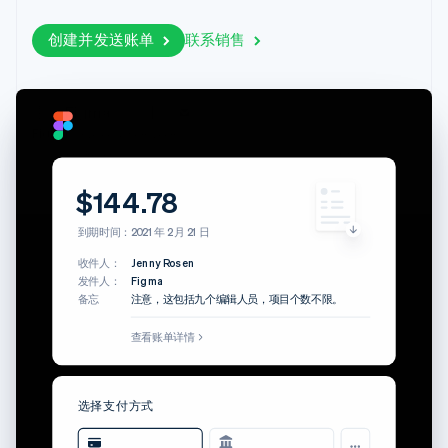
上
Stripe Sigma
产品路线图
SaaS
自定义报告
Terminal
Sessions 年度大会
创建并发送账单
联系销售
线下支付
Data Pipeline
招聘
数据同步
Authorization
资讯中心
Boost
资源
Stripe Press
支付成功率优
按行业
来自 Figma 的新账单
化
应用集成
Link
Figma
<invoices@figma.com>
AI 企业
代码示例
加速结账
创作者经济
开发者博客
至：
联系
早上 6:08（2 小时前）
Jenny Rosen
游戏
API 状态
账单来自 Figma
酒店、旅游与休闲
$144.78
$144.78
联系销售
保险
成为合作伙伴
媒体与娱乐
到期时间：2021 年 2 月 21 日
更多
到期时间：2021 年 2 月 21 日
非营利组织
Product roadmap
专业服务
收件人：
Jenny Rosen
了解未来规划
下载账单
账单已付
公共部门
发件人：
Figma
$144.78
零售
备忘
注意，这包括九个编辑人员，项目个数不限。
Radar
收件人：
Jenny Rosen
欺诈防范
发件人：
Figma
查看账单详情
查看账单详情
备忘
注意，这包括九个编辑人员，项目个数不限。
Atlas
账单编号
329238-0608
初创企业注册
生态系统
付款日期
2021 年 2 月 17 日
支付该账单
Climate
选择支付方式
合作伙伴
支付方式
•••• •••• •••• 4244
碳移除
Stripe App Marketplace