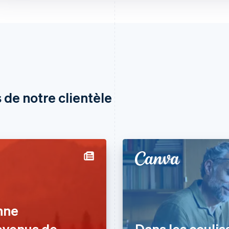
 de notre clientèle
nne
evenus de
Dans les couliss