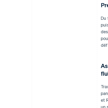
Pr
Du 
pui
des
pou
déf
As
fl
Tra
pan
et 
un 