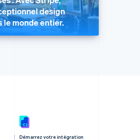
ceptionnel design
 le monde entier.
RAS de Hong Kong, Chine
English
简体中文
Démarrez votre intégration