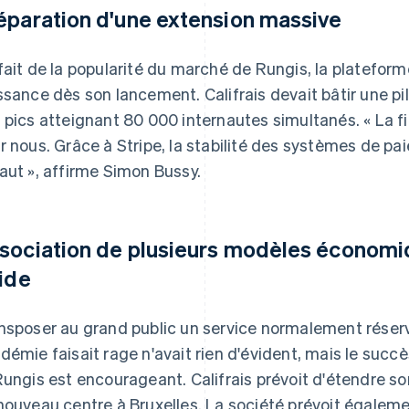
éparation d'une extension massive
fait de la popularité du marché de Rungis, la platefor
ssance dès son lancement. Califrais devait bâtir une p
 pics atteignant 80 000 internautes simultanés. « La fiab
r nous. Grâce à Stripe, la stabilité des systèmes de pa
aut », affirme Simon Bussy.
sociation de plusieurs modèles économiq
uide
nsposer au grand public un service normalement réserv
démie faisait rage n'avait rien d'évident, mais le succ
Rungis est encourageant. Califrais prévoit d'étendre s
nouveau centre à Bruxelles. La société prévoit égalem