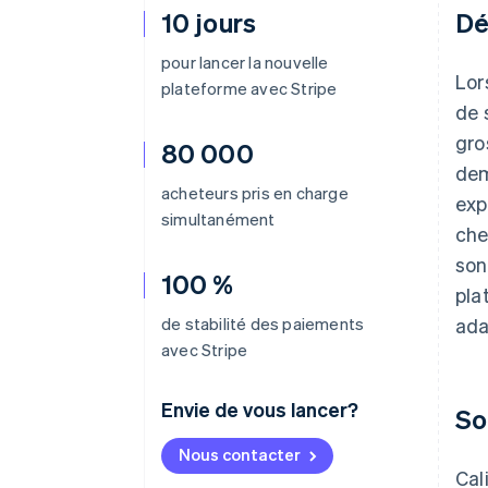
10 jours
Dé
pour lancer la nouvelle
Lor
plateforme avec Stripe
de 
gro
80 000
dem
acheteurs pris en charge
exp
simultanément
che
son
100 %
pla
de stabilité des paiements
ada
avec Stripe
Envie de vous lancer?
So
Nous contacter
Cal