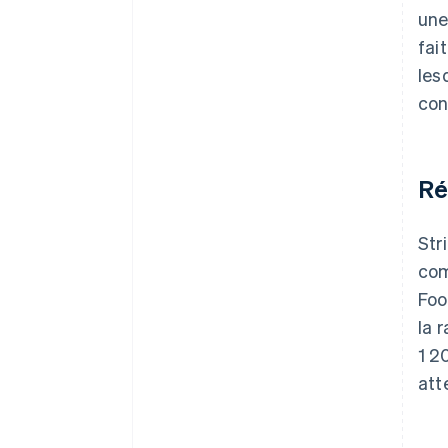
une
fai
les
con
Ré
Str
com
Foo
la 
1 2
att