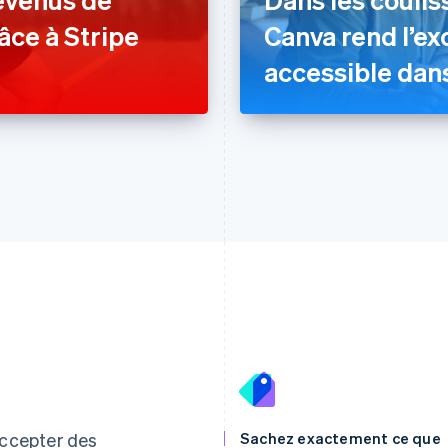
âce à Stripe
Canva rend l’ex
accessible dans
Espagne
Lettonie
Español
English
English
ccepter des
Sachez exactement ce que