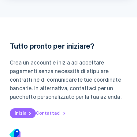
Lituania
English
Lussemburgo
Français
Deutsch
English
Malaysia
English
简体中文
Tutto pronto per iniziare?
Malta
English
Messico
Crea un account e inizia ad accettare
Español
English
Norvegia
pagamenti senza necessità di stipulare
English
contratti né di comunicare le tue coordinate
Nuova Zelanda
bancarie. In alternativa, contattaci per un
English
Paesi Bassi
pacchetto personalizzato per la tua azienda.
Nederlands
English
Polonia
English
Inizia
Contattaci
Portogallo
Português
English
RAS di Hong Kong, Cina
English
简体中文