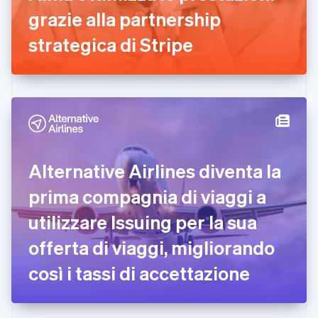
grazie alla partnership
Finlandia
English
Svenska
strategica di Stripe
Francia
Français
English
Germania
Deutsch
English
Giappone
日本語
English
Gibilterra
English
Grecia
Alternative Airlines diventa la
English
India
prima compagnia di viaggi a
English
Irlanda
utilizzare Issuing per la sua
English
offerta di viaggi, migliorando
Italia
Italiano
English
così i tassi di accettazione
Lettonia
English
Liechtenstein
Deutsch
English