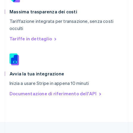
Regno Unito
English
Massima trasparenza dei costi
Repubblica Ceca
Tariffazione integrata per transazione, senza costi
English
occulti
Romania
English
Tariffe in dettaglio
Singapore
English
简体中文
Slovacchia
English
Slovenia
English
Italiano
Avvia la tua integrazione
Spagna
Inizia a usare Stripe in appena 10 minuti
Español
English
Stati Uniti
Documentazione di riferimento dell'API
English
Español
简体中文
Svezia
Svenska
English
Svizzera
Deutsch
Français
Italiano
English
Thailandia
ไทย
English