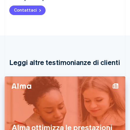
English
Austria
Contattaci
Deutsch
English
Belgio
Nederlands
Français
Deutsch
English
Brasile
Português
English
Bulgaria
English
Canada
English
Français
Leggi altre testimonianze di clienti
Cina continentale
简体中文
English
Cipro
English
Croazia
English
Italiano
Danimarca
English
Emirati Arabi Uniti
English
Estonia
Alma ottimizza le prestazioni
English