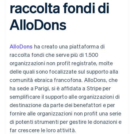
raccolta fondi di
utente
Automazione
Gestione del denaro
Gestire gli
flessibile
Metodi di
della contabilità
Roadmap del prodotto
Piattaforme
abbonamenti
pagamento
Stripe Sigma
Conferenza annuale
SaaS
Offrire addebiti in base
AlloDons
Access to 125+
Report
Sessions
all'utilizzo
Terminal
personalizzati
Lavora con noi
Emettere carte
Pagamenti di
Data Pipeline
Sala stampa
garantite da stablecoin
persona
Sincronizzazione
Stripe Press
Per settore
Authorization
dei dati
Esegui il provisioning e
AlloDons
Boost
ha creato una piattaforma di
gestisci i servizi con gli
Accettazione
Aziende di IA
agenti
raccolta fondi che serve più di 1.500
ottimizzata
Creator economy
Recapiti
organizzazioni non profit registrate, molte
Link
Gaming
Pagamento
Ospitalità, viaggi e
Contattaci
delle quali sono focalizzate sul supporto alla
accelerato
tempo libero
Diventa nostro partner
Risorse
Assicurazione
comunità ebraica francofona. AlloDons, che
Financial
Media e
Connections
ha sede a Parigi, si è affidata a Stripe per
intrattenimento
Integrazioni app
Conti finanziari
Organizzazioni non
Esempi di codice
collegati
semplificare il supporto alle organizzazioni di
profit
Blog per sviluppatori
destinazione da parte dei benefattori e per
Servizi professionali
Stato dell'API
Pubblica
fornire alle organizzazioni non profit una serie
amministrazione
Altro
di potenti strumenti per gestire le donazioni e
Commercio al dettaglio
Product roadmap
far crescere le loro attività.
Scopri cosa ti aspetta