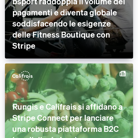
bsport raddoppia il volume dei
pagamenti e diventa globale
soddisfacendo le esigenze
delle Fitness Boutique con
Stripe
Rungis e Califrais si affidano a
Stripe Connect per lanciare
una robusta piattaforma B2C