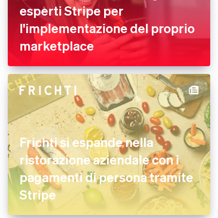
esperti Stripe per
l'implementazione del proprio
marketplace
Frichti si espande nella
ristorazione aziendale con i
pagamenti di persona tramite
Stripe