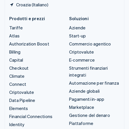
Croazia (Italiano)
Prodotti e prezzi
Soluzioni
Tariffe
Aziende
Atlas
Start-up
Authorization Boost
Commercio agentico
Billing
Criptovalute
Capital
E-commerce
Checkout
Strumenti finanziari
integrati
Climate
Automazione per finanza
Connect
Aziende globali
Criptovalute
Pagamenti in-app
Data Pipeline
Marketplace
Elements
Gestione del denaro
Financial Connections
Piattaforme
Identity