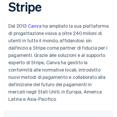
Stripe
utente
Automazione
Gestione del denaro
Gestire gli
flessibile
Metodi di
della contabilità
Roadmap del prodotto
Piattaforme
abbonamenti
pagamento
Stripe Sigma
Conferenza annuale
SaaS
Offrire addebiti in base
Accesso a
Report
Sessions
all'utilizzo
oltre 125
personalizzati
Lavora con noi
Emettere carte
Dal 2013
Canva
ha ampliato la sua piattaforma
Terminal
Data Pipeline
Sala stampa
garantite da stablecoin
Pagamenti di
Sincronizzazione
Stripe Press
di progettazione visiva a oltre 240 milioni di
Per settore
persona
dei dati
Esegui il provisioning e
utenti in tutto il mondo, affidandosi sin
Authorization
gestisci i servizi con gli
Boost
Aziende di IA
agenti
dall'inizio a Stripe come partner di fiducia per i
Accettazione
Creator economy
Recapiti
pagamenti. Grazie alle soluzioni e al supporto
ottimizzata
Gaming
Link
Ospitalità, viaggi e
Contattaci
esperto di Stripe, Canva ha gestito la
Pagamento
tempo libero
Diventa nostro partner
Risorse
Assicurazione
conformità alle normative locali, introdotto
accelerato
Media e
Financial
nuovi metodi di pagamento e collaborato alla
intrattenimento
Integrazioni app
Connections
Organizzazioni non
Esempi di codice
Conti finanziari
definizione del futuro dei pagamenti in
profit
Blog per sviluppatori
collegati
mercati negli Stati Uniti, in Europa, America
Servizi professionali
Stato dell'API
Pubblica
Latina e Asia-Pacifico.
amministrazione
Commercio al dettaglio
Altro
Product roadmap