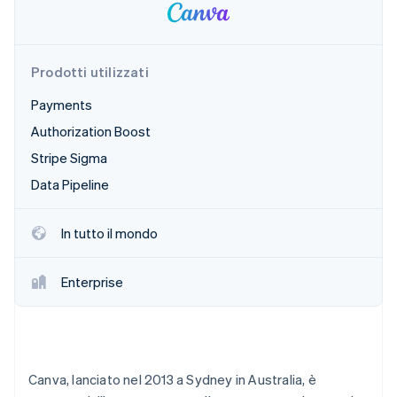
Scopri cosa ti aspetta
Radar
Ecosistema
Prevenzione delle frodi
Prodotti utilizzati
Partner
Atlas
Stripe App Marketplace
Costituzione di start-up
Payments
Climate
Authorization Boost
Rimozione del carbonio
Stripe Sigma
Identity
Data Pipeline
Verifica online dell'identità
In tutto il mondo
Enterprise
Stripe Sessions 2026
Scopri come Stripe sta costruendo l'infrastruttura economi
Guarda ora
Canva, lanciato nel 2013 a Sydney in Australia, è