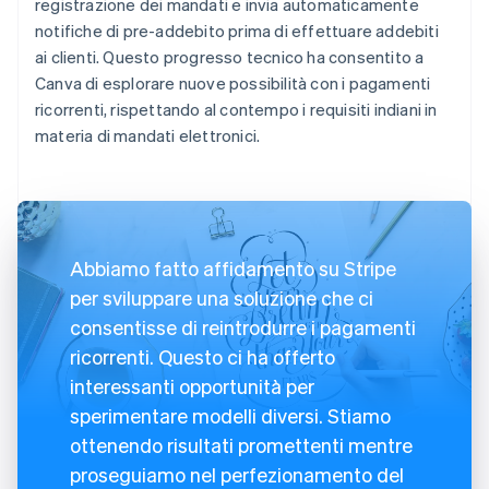
registrazione dei mandati e invia automaticamente
notifiche di pre-addebito prima di effettuare addebiti
ai clienti. Questo progresso tecnico ha consentito a
Canva di esplorare nuove possibilità con i pagamenti
ricorrenti, rispettando al contempo i requisiti indiani in
materia di mandati elettronici.
Abbiamo fatto affidamento su Stripe
per sviluppare una soluzione che ci
consentisse di reintrodurre i pagamenti
ricorrenti. Questo ci ha offerto
interessanti opportunità per
sperimentare modelli diversi. Stiamo
ottenendo risultati promettenti mentre
proseguiamo nel perfezionamento del