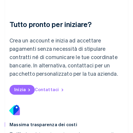
Français
Deutsch
English
Malaysia
English
简体中文
Tutto pronto per iniziare?
Malta
English
Messico
Crea un account e inizia ad accettare
Español
English
Norvegia
pagamenti senza necessità di stipulare
English
contratti né di comunicare le tue coordinate
Nuova Zelanda
bancarie. In alternativa, contattaci per un
English
Paesi Bassi
pacchetto personalizzato per la tua azienda.
Nederlands
English
Polonia
English
Inizia
Contattaci
Portogallo
Português
English
RAS di Hong Kong, Cina
English
简体中文
Regno Unito
English
Massima trasparenza dei costi
Repubblica Ceca