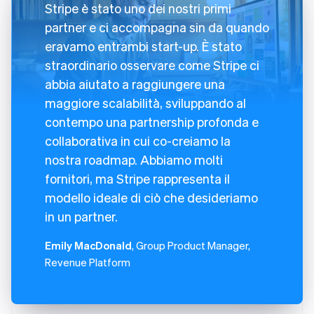
Stripe è stato uno dei nostri primi
partner e ci accompagna sin da quando
eravamo entrambi start-up. È stato
straordinario osservare come Stripe ci
abbia aiutato a raggiungere una
maggiore scalabilità, sviluppando al
contempo una partnership profonda e
collaborativa in cui co-creiamo la
nostra roadmap. Abbiamo molti
fornitori, ma Stripe rappresenta il
modello ideale di ciò che desideriamo
in un partner.
Emily MacDonald
, Group Product Manager,
Revenue Platform