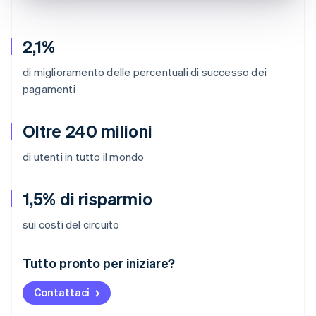
2,1%
di miglioramento delle percentuali di successo dei
pagamenti
Oltre 240 milioni
di utenti in tutto il mondo
1,5% di risparmio
sui costi del circuito
Australia
Tutto pronto per iniziare?
English
Austria
Contattaci
Deutsch
English
Belgio