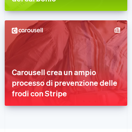
Français
English
Germania
Deutsch
English
Giappone
日本語
English
Gibilterra
English
Grecia
English
India
English
Irlanda
Carousell crea un ampio
English
processo di prevenzione delle
Italia
Italiano
English
frodi con Stripe
Lettonia
English
Liechtenstein
Deutsch
English
Lituania
English
Lussemburgo