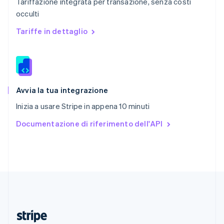
Tariffazione integrata per transazione, senza costi
English
occulti
Romania
English
Tariffe in dettaglio
Singapore
English
简体中文
Slovacchia
English
Slovenia
English
Italiano
Avvia la tua integrazione
Spagna
Inizia a usare Stripe in appena 10 minuti
Español
English
Stati Uniti
Documentazione di riferimento dell'API
English
Español
简体中文
Svezia
Svenska
English
Svizzera
Deutsch
Français
Italiano
English
Thailandia
ไทย
English
Ungheria
English