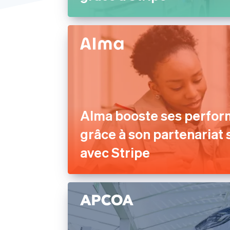
Moyen-Orient et Afrique
États-Unis
Alma booste ses perfo
grâce à son partenariat
avec Stripe