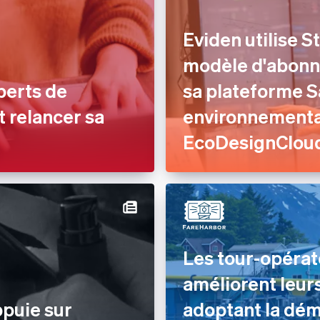
Eviden utilise S
modèle d'abonn
perts de
sa plateforme S
t relancer sa
environnemental
EcoDesignClou
Les tour-opéra
améliorent leur
ppuie sur
adoptant la dém