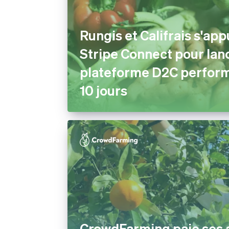
Rungis et Califrais s'app
Stripe Connect pour lan
plateforme D2C perfor
10 jours
CrowdFarming paie ses 