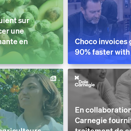
uient sur
cer une
mante en
Choco invoices 
90% faster with
En collaboration
Carnegie fourni
agriculteurs
traitement de c