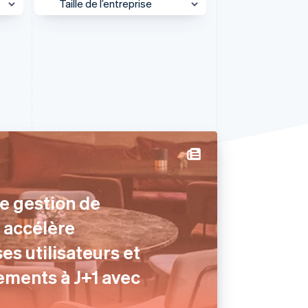
Taille de l’entreprise
Grandes entreprises
Stripe Sessions 2026
PME
Découvrez comment
Stripe construit
Plateforme
l’infrastructure
économique de l’IA.
Start-up
Regarder la vidéo
l
e gestion de
O accélère
ses utilisateurs et
ements à J+1 avec