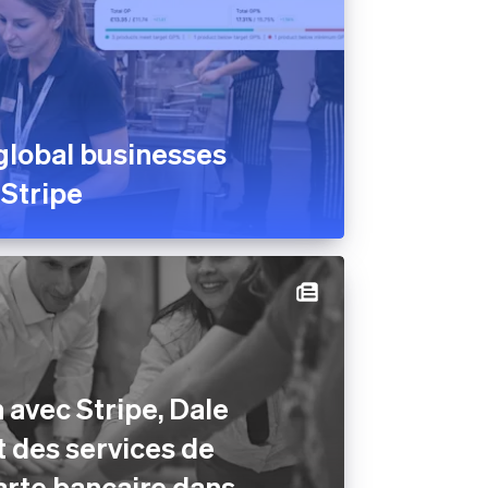
global businesses
 Stripe
 avec Stripe, Dale
t des services de
arte bancaire dans