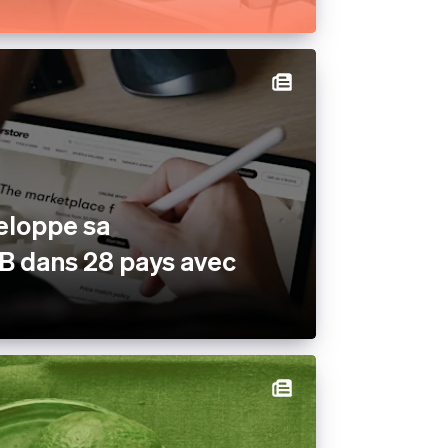
ux
rés
eloppe sa
B dans 28 pays avec
m