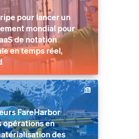
tripe pour lancer un
ement mondial pour
aaS de notation
e en temps réel,
d
teurs FareHarbor
s opérations en
atérialisation des