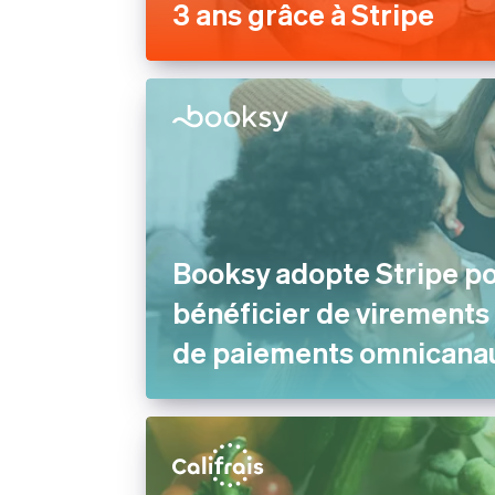
3 ans grâce à Stripe
Booksy adopte Stripe p
bénéficier de virements
de paiements omnicana