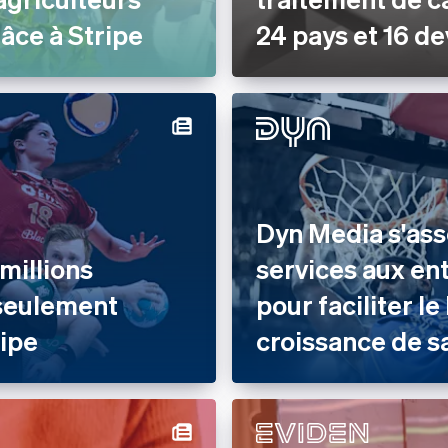
âce à Stripe
24 pays et 16 de
Dyn Media s'ass
millions
services aux en
 seulement
pour faciliter l
ripe
croissance de s