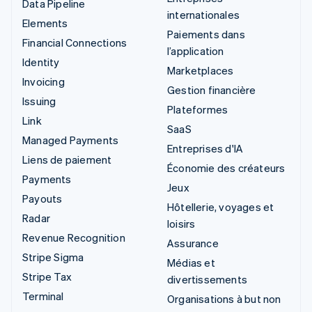
Data Pipeline
internationales
Elements
Paiements dans
Financial Connections
l’application
Identity
Marketplaces
Invoicing
Gestion financière
Issuing
Plateformes
Link
SaaS
Managed Payments
Entreprises d'IA
Liens de paiement
Économie des créateurs
Payments
Jeux
Payouts
Hôtellerie, voyages et
Radar
loisirs
Revenue Recognition
Assurance
Stripe Sigma
Médias et
Stripe Tax
divertissements
Terminal
Organisations à but non