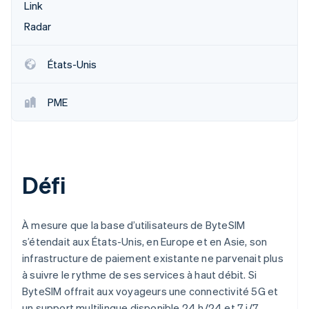
Link
Découvrez les prochaines évolutions
Commerce en ligne
Radar
Radar
Prévention de la fraude
Écosystème
Atlas
États-Unis
Constitution de start-up
Partenaires
Climate
Stripe App Marketplace
PME
Élimination du carbone
Identity
Vérification de l'identité
Défi
Stripe Sessions 2026
À mesure que la base d’utilisateurs de ByteSIM
Découvrez comment Stripe construit l’infrastructure écono
s’étendait aux États-Unis, en Europe et en Asie, son
Regarder la vidéo
infrastructure de paiement existante ne parvenait plus
à suivre le rythme de ses services à haut débit. Si
ByteSIM offrait aux voyageurs une connectivité 5G et
un support multilingue disponible 24 h/24 et 7 j/7,