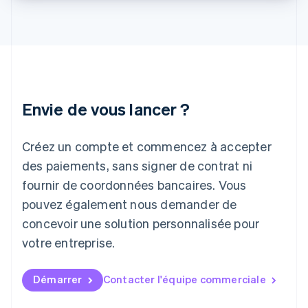
Italie
Italiano
English
Japon
日本語
English
Lettonie
English
Liechtenstein
Envie de vous lancer ?
Deutsch
English
Lituanie
English
Créez un compte et commencez à accepter
Luxembourg
des paiements, sans signer de contrat ni
Français
Deutsch
English
Malaisie
fournir de coordonnées bancaires. Vous
English
简体中文
pouvez également nous demander de
Malte
concevoir une solution personnalisée pour
English
Mexique
votre entreprise.
Español
English
Norvège
English
Démarrer
Contacter l'équipe commerciale
Nouvelle-Zélande
English