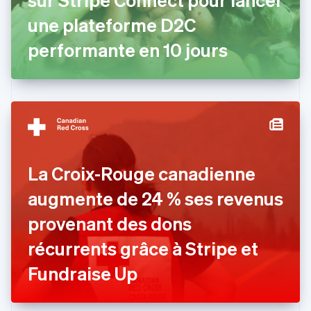
Émirats arabes unis
une plateforme D2C
English
Espagne
performante en 10 jours
Español
English
Estonie
English
États-Unis
English
Español
简体中文
Finlande
English
Svenska
France
La Croix-Rouge canadienne
Français
English
Gibraltar
augmente de 24 % ses revenus
English
Grèce
provenant des dons
English
Hongrie
récurrents grâce à Stripe et
English
Inde
Fundraise Up
English
Irlande
English