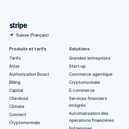
Suisse
Deutsch
Français
Italiano
English
Thaïlande
ไทย
English
Suisse (Français)
Produits et tarifs
Solutions
Tarifs
Grandes entreprises
Atlas
Start-up
Authorization Boost
Commerce agentique
Billing
Cryptomonnaie
Capital
E-commerce
Checkout
Services financiers
intégrés
Climate
Automatisation des
Connect
opérations financières
Cryptomonnaie
Entreprises