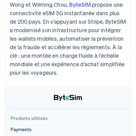
UI flexibles
Recognition
Wong et Wilming Chou,
ByteSIM
propose une
l’application
Gérer des
Moyens de
Comptabilité
Entreprise
Marketplaces
abonnements
connectivité eSIM 5G instantanée dans plus
paiement
automatisée
Gestion financière
Proposer une
Accès à plus
Stripe Sigma
Feuille de route
de 200 pays. En s’appuyant sur Stripe, ByteSIM
Plateformes
facturation à l'usage
de 125
Rapports
produits
SaaS
Émettre des cartes
a modernisé son infrastructure pour intégrer
Terminal
personnalisés
Sessions : conférence
bancaires adossées à
Paiements en
Data Pipeline
annuelle
des stablecoins
les wallets mobiles, automatiser la prévention
personne
Synchronisation
Carrières
Fournir et gérer des
de la fraude et accélérer les règlements. À la
Authorization
des données
Communiqués de
services avec des
Par secteur
Boost
presse
agents
clé : une montée en charge fluide à l’échelle
Acceptation
Stripe Press
mondiale et une expérience d’achat simplifiée
optimisée
Entreprises d'IA
Link
Économie des
pour les voyageurs.
Paiements
créateurs
Ressources
Jeux
accélérés
Contact
Hôtellerie, voyages et
Financial
loisirs
Intégrations
Connections
Contacter notre équipe
Assurance
d'applications
Comptes
Médias et
Exemples de code
financiers
Devenir partenaire
divertissements
Blog des développeurs
associés
Organisations à but
Produits utilisés
non lucratif
État de l'API
Services aux
Plus
Payments
entreprises
Product roadmap
Secteur public