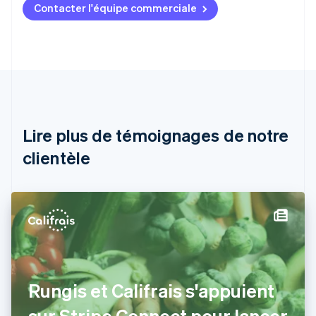
Contacter l'équipe commerciale
Allemagne
Deutsch
English
Australie
English
Autriche
Deutsch
English
Belgique
Nederlands
Français
Deutsch
English
Brésil
Lire plus de témoignages de notre
Português
English
clientèle
Bulgarie
English
Canada
English
Français
Chine continentale
简体中文
English
Chypre
English
Croatie
English
Italiano
Rungis et Califrais s'appuient
Danemark
sur Stripe Connect pour lancer
English