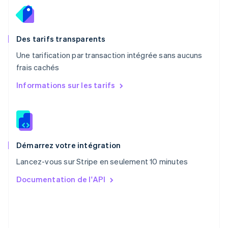
Pays-Bas
Nederlands
English
Pologne
English
Des tarifs transparents
Portugal
Une tarification par transaction intégrée sans aucuns
Português
English
frais cachés
R.A.S. de Hong Kong, Chine
English
简体中文
Informations sur les tarifs
République tchèque
English
Roumanie
English
Royaume-Uni
English
Démarrez votre intégration
Singapour
Lancez-vous sur Stripe en seulement 10 minutes
English
简体中文
Slovaquie
Documentation de l'API
English
Slovénie
English
Italiano
Suède
Svenska
English