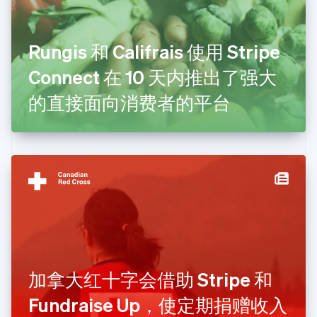
芬兰
English
Svenska
Rungis 和 Califrais 使用 Stripe
荷兰
Nederlands
English
Connect 在 10 天内推出了强大
加拿大
English
Français
的直接面向消费者的平台
捷克
English
克罗地亚
English
Italiano
拉脱维亚
English
立陶宛
English
列支敦士登
Deutsch
English
卢森堡
Français
Deutsch
English
罗马尼亚
加拿大红十字会借助 Stripe 和
English
Fundraise Up，使定期捐赠收入
马尔他
English