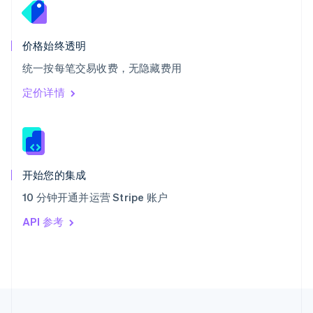
泰国
ไทย
English
希腊
价格始终透明
English
统一按每笔交易收费，无隐藏费用
西班牙
Español
English
定价详情
新加坡
English
简体中文
新西兰
English
匈牙利
English
开始您的集成
意大利
10 分钟开通并运营 Stripe 账户
Italiano
English
印度
API 参考
English
英国
English
直布罗陀
English
中国内地
简体中文
English