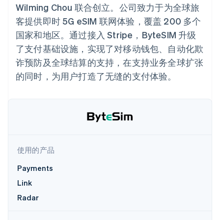
加密货币
上
Stripe Sigma
产品路线图
Wilming Chou 联合创立。公司致力于为全球旅
SaaS
自定义报告
购买
Terminal
Sessions 年度大会
客提供即时 5G eSIM 联网体验，覆盖 200 多个
线下支付
Data Pipeline
招聘
数据同步
Authorization
资讯中心
国家和地区。通过接入 Stripe，ByteSIM 升级
Boost
资源
Stripe Press
支付成功率优
了支付基础设施，实现了对移动钱包、自动化欺
按行业
化
应用集成
诈预防及全球结算的支持，在支持业务全球扩张
Link
AI 企业
代码示例
加速结账
的同时，为用户打造了无缝的支付体验。
创作者经济
开发者博客
联系
Financial
游戏
API 状态
Connections
酒店、旅游与休闲
联系销售
关联金融账户
保险
成为合作伙伴
数据
媒体与娱乐
非营利组织
专业服务
公共部门
零售
使用的产品
更多
Product roadmap
Payments
了解未来规划
Link
生态系统
Radar
欺诈防范
Radar
合作伙伴
Atlas
Stripe App Marketplace
初创企业注册