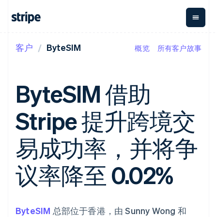
客户
ByteSIM
概览
所有客户故事
按企业阶段
文档
学习
支付
营收
资金管理
平台
易市
大型企业
Stripe 文档
博客
Payments
Billing
Treasury
初创企业
API 参考文档
客户案例
ByteSIM 借助
在线支付
经常性收入
Con
库与 SDK
指南
企业财务
Managed
Metronome
Stripe Apps
Payments
按用量计费
Global
平台
Stripe 提升跨境交
备案商家解决
Payouts
Subscriptions
Capi
按应用场景
方案
平
支持
向第三方
订阅管理
Payment links
客户
指南
智能体商务
易成功率，并将争
打款
Invoicing
Trea
加密货币
获取支持
无代码支付
一次性或定期
Capital
平
电子商务
接受线上付款
托管支持方案
企业融资
Checkout
账单
嵌入
嵌入式金融
实施预置结账流程
专业服务
议率降至 0.02%
预构建支付界
Crypto
Tax
融服
财务自动化
构建平台或交易市场
钱包、稳
面
销售税和增值
Iss
全球化企业
管理订阅
定币发行
Elements
税自动化
实体
应用内支付
提供按用量计费
灵活的 UI 组件
和发卡基
Crypto
Revenue
虚拟
交易市场
发行稳定币支持的支付卡
Onramp
支付方式
Recognition
础设施
公司
资金管理
通过智能体配置和管理服
可嵌入的
ByteSIM
支持 125 种以
总部位于香港，由 Sunny Wong 和
会计自动化
平台
务