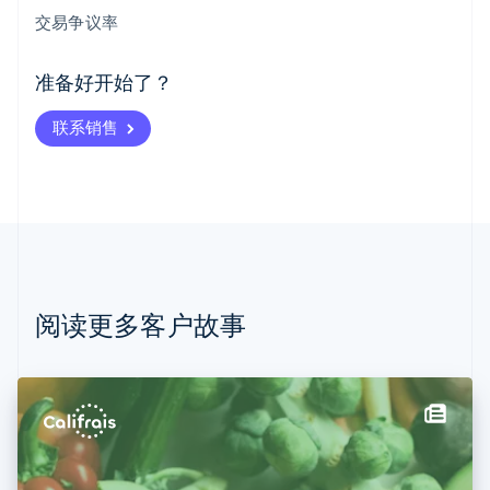
English
交易争议率
爱尔兰
English
爱沙尼亚
准备好开始了？
English
奥地利
联系销售
Deutsch
English
澳大利亚
English
巴西
Português
English
保加利亚
English
比利时
Nederlands
Français
Deutsch
English
阅读更多客户故事
波兰
English
丹麦
English
德国
Deutsch
English
法国
Français
English