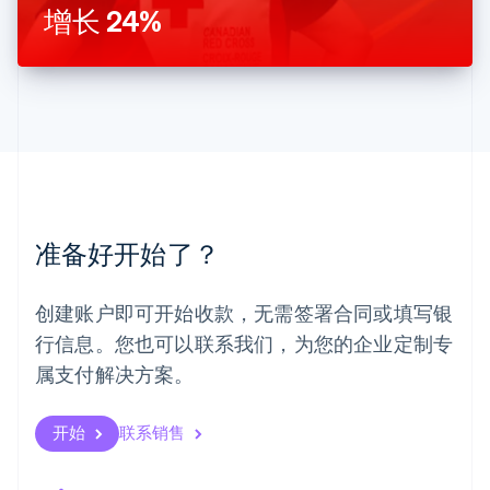
增长 24%
马来西亚
English
简体中文
美国
English
Español
简体中文
墨西哥
Español
English
挪威
English
葡萄牙
Português
English
准备好开始了？
日本
日本語
English
瑞典
创建账户即可开始收款，无需签署合同或填写银
Svenska
English
瑞士
行信息。您也可以联系我们，为您的企业定制专
Deutsch
Français
Italiano
English
属支付解决方案。
塞浦路斯
English
斯洛伐克
开始
联系销售
English
斯洛文尼亚
English
Italiano