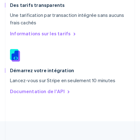
English
Des tarifs transparents
Portugal
Une tarification par transaction intégrée sans aucuns
Português
English
frais cachés
R.A.S. de Hong Kong, Chine
English
简体中文
Informations sur les tarifs
République tchèque
English
Roumanie
English
Royaume-Uni
English
Démarrez votre intégration
Singapour
Lancez-vous sur Stripe en seulement 10 minutes
English
简体中文
Slovaquie
Documentation de l'API
English
Slovénie
English
Italiano
Suède
Svenska
English
Suisse
Deutsch
Français
Italiano
English
Thaïlande