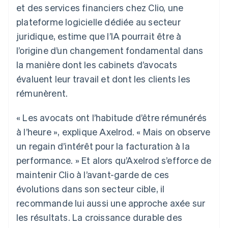
et des services financiers chez Clio, une
Découvrez les prochaines évolutions
Commerce en ligne
plateforme logicielle dédiée au secteur
Radar
Prévention de la fraude
juridique, estime que l’IA pourrait être à
Écosystème
Atlas
l’origine d’un changement fondamental dans
Constitution de start-up
la manière dont les cabinets d’avocats
Partenaires
Climate
Stripe App Marketplace
évaluent leur travail et dont les clients les
Élimination du carbone
rémunèrent.
Identity
Vérification de l'identité
« Les avocats ont l’habitude d’être rémunérés
à l’heure », explique Axelrod. « Mais on observe
un regain d’intérêt pour la facturation à la
performance. » Et alors qu’Axelrod s’efforce de
Stripe Sessions 2026
maintenir Clio à l’avant-garde de ces
Découvrez comment Stripe construit l’infrastructure écono
Regarder la vidéo
évolutions dans son secteur cible, il
recommande lui aussi une approche axée sur
les résultats. La croissance durable des