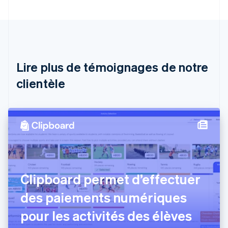
Australie
English
Autriche
Deutsch
English
Belgique
Nederlands
Français
Deutsch
English
Brésil
Lire plus de témoignages de notre
Português
English
clientèle
Bulgarie
English
Canada
English
Français
Chine continentale
简体中文
English
Chypre
English
Croatie
English
Italiano
Clipboard permet d’effectuer
Danemark
des paiements numériques
English
Émirats arabes unis
pour les activités des élèves
English