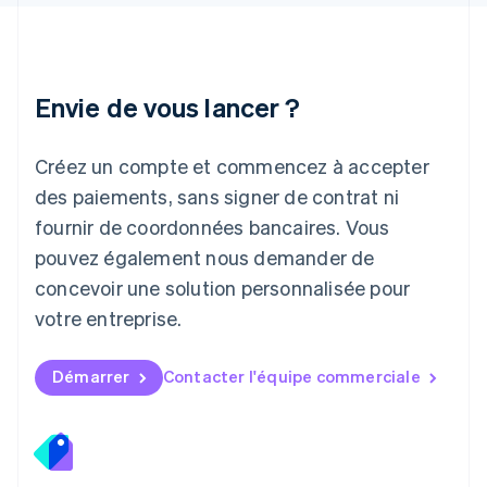
日本語
English
Lettonie
English
Liechtenstein
Envie de vous lancer ?
Deutsch
English
Lituanie
English
Créez un compte et commencez à accepter
Luxembourg
des paiements, sans signer de contrat ni
Français
Deutsch
English
Malaisie
fournir de coordonnées bancaires. Vous
English
简体中文
pouvez également nous demander de
Malte
concevoir une solution personnalisée pour
English
Mexique
votre entreprise.
Español
English
Norvège
English
Démarrer
Contacter l'équipe commerciale
Nouvelle-Zélande
English
Pays-Bas
Nederlands
English
Pologne