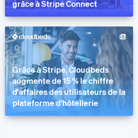
Espagne
grâce à Stripe Connect
Español
English
Estonie
English
États-Unis
English
Español
简体中文
Finlande
English
Svenska
France
Français
English
Gibraltar
Grâce à Stripe, Cloudbeds
English
Grèce
augmente de 15 % le chiffre
English
Hongrie
d'affaires des utilisateurs de la
English
Inde
plateforme d'hôtellerie
English
Irlande
English
Italie
Italiano
English
Japon