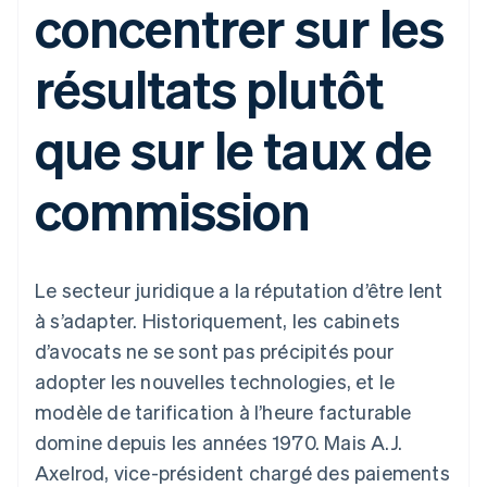
concentrer sur les
UI flexibles
Recognition
l’application
Gérer des
Moyens de
Comptabilité
Entreprise
Marketplaces
abonnements
paiement
automatisée
Gestion financière
Proposer une
résultats plutôt
Accès à plus
Stripe Sigma
Roadmap produit
Plateformes
facturation à l'usage
de 125
Rapports
Sessions : conférence
SaaS
Émettre des cartes
Terminal
personnalisés
annuelle
bancaires adossées à
que sur le taux de
Paiements en
Data Pipeline
Carrières
des stablecoins
personne
Synchronisation
Communiqués de
Fournir et gérer des
Authorization
des données
presse
services avec des
Par secteur
commission
Boost
Stripe Press
agents
Acceptation
optimisée
Entreprises d'IA
Link
Économie des
Paiements
créateurs
Contact
Ressources
Jeux
Le secteur juridique a la réputation d’être lent
accélérés
Hôtellerie, voyages et
Financial
Contacter notre équipe
à s’adapter. Historiquement, les cabinets
loisirs
Intégrations
Connections
Assurance
d'applications
Comptes
d’avocats ne se sont pas précipités pour
Devenir partenaire
Médias et
Exemples de code
financiers
adopter les nouvelles technologies, et le
divertissements
Blog des développeurs
associés
Organisations à but
modèle de tarification à l’heure facturable
non lucratif
État de l'API
domine depuis les années 1970. Mais A.J.
Services aux
Plus
entreprises
Axelrod, vice-président chargé des paiements
Product roadmap
Secteur public