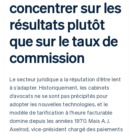
concentrer sur les
UI flexibles
Recognition
l’application
Gérer des
Moyens de
Comptabilité
Entreprise
Marketplaces
abonnements
paiement
automatisée
Gestion financière
Proposer une
résultats plutôt
Accès à plus
Stripe Sigma
Roadmap produit
Plateformes
facturation à l'usage
de 125
Rapports
Sessions : conférence
SaaS
Émettre des cartes
Terminal
personnalisés
annuelle
bancaires adossées à
que sur le taux de
Paiements en
Data Pipeline
Carrières
des stablecoins
personne
Synchronisation
Communiqués de
Fournir et gérer des
Authorization
des données
presse
services avec des
Par secteur
commission
Boost
Stripe Press
agents
Acceptation
optimisée
Entreprises d'IA
Link
Économie des
Paiements
créateurs
Contact
Ressources
Jeux
Le secteur juridique a la réputation d’être lent
accélérés
Hôtellerie, voyages et
Financial
Contacter notre équipe
à s’adapter. Historiquement, les cabinets
loisirs
Intégrations
Connections
Assurance
d'applications
Comptes
d’avocats ne se sont pas précipités pour
Devenir partenaire
Médias et
Exemples de code
financiers
adopter les nouvelles technologies, et le
divertissements
Blog des développeurs
associés
Organisations à but
modèle de tarification à l’heure facturable
non lucratif
État de l'API
domine depuis les années 1970. Mais A.J.
Services aux
Plus
entreprises
Axelrod, vice-président chargé des paiements
Product roadmap
Secteur public