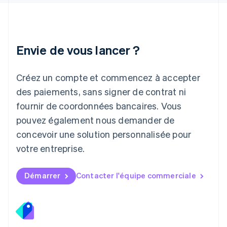
日本語
English
Lettonie
English
Liechtenstein
Envie de vous lancer ?
Deutsch
English
Lituanie
English
Créez un compte et commencez à accepter
Luxembourg
des paiements, sans signer de contrat ni
Français
Deutsch
English
Malaisie
fournir de coordonnées bancaires. Vous
English
简体中文
pouvez également nous demander de
Malte
concevoir une solution personnalisée pour
English
Mexique
votre entreprise.
Español
English
Norvège
English
Démarrer
Contacter l'équipe commerciale
Nouvelle-Zélande
English
Pays-Bas
Nederlands
English
Pologne