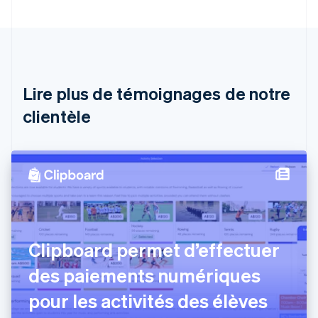
Australie
English
Autriche
Deutsch
English
Belgique
Nederlands
Français
Deutsch
English
Brésil
Lire plus de témoignages de notre
Português
English
clientèle
Bulgarie
English
Canada
English
Français
Chine continentale
简体中文
English
Chypre
English
Croatie
English
Italiano
Clipboard permet d’effectuer
Danemark
des paiements numériques
English
Émirats arabes unis
pour les activités des élèves
English