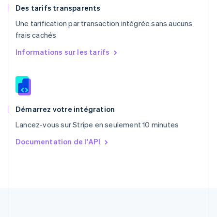
English
Des tarifs transparents
Portugal
Une tarification par transaction intégrée sans aucuns
Português
English
frais cachés
R.A.S. de Hong Kong, Chine
English
简体中文
Informations sur les tarifs
République tchèque
English
Roumanie
English
Royaume-Uni
English
Démarrez votre intégration
Singapour
Lancez-vous sur Stripe en seulement 10 minutes
English
简体中文
Slovaquie
Documentation de l'API
English
Slovénie
English
Italiano
Suède
Svenska
English
Suisse
Deutsch
Français
Italiano
English
Thaïlande