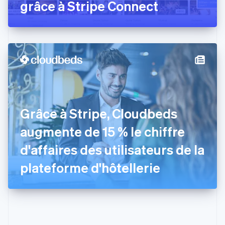
Espagne
grâce à Stripe Connect
Español
English
Estonie
English
États-Unis
English
Español
简体中文
Finlande
English
Svenska
France
Français
English
Gibraltar
Grâce à Stripe, Cloudbeds
English
Grèce
augmente de 15 % le chiffre
English
Hongrie
d'affaires des utilisateurs de la
English
Inde
plateforme d'hôtellerie
English
Irlande
English
Italie
Italiano
English
Japon