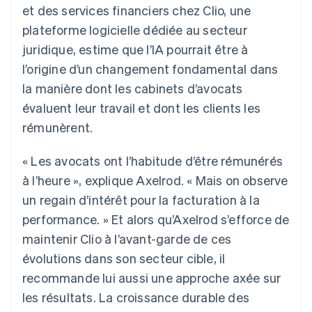
et des services financiers chez Clio, une
Découvrez les prochaines évolutions
Commerce en ligne
plateforme logicielle dédiée au secteur
Radar
Prévention de la fraude
juridique, estime que l’IA pourrait être à
Écosystème
Atlas
l’origine d’un changement fondamental dans
Constitution de start-up
la manière dont les cabinets d’avocats
Partenaires
Climate
Stripe App Marketplace
évaluent leur travail et dont les clients les
Élimination du carbone
rémunèrent.
Identity
Vérification de l'identité
« Les avocats ont l’habitude d’être rémunérés
à l’heure », explique Axelrod. « Mais on observe
un regain d’intérêt pour la facturation à la
performance. » Et alors qu’Axelrod s’efforce de
Stripe Sessions 2026
maintenir Clio à l’avant-garde de ces
Découvrez comment Stripe construit l’infrastructure écono
Regarder la vidéo
évolutions dans son secteur cible, il
recommande lui aussi une approche axée sur
les résultats. La croissance durable des