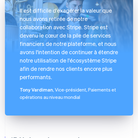
Il est difficile d'exagérer la valeur que
nous avons retirée de notre
collaboration avec Stripe. Stripe est
devenu le cœur de la pile de services
financiers de notre plateforme, et nous
avons l'intention de continuer à étendre
notre utilisation de l'écosystème Stripe
afin de rendre nos clients encore plus
performants.
Tony Vardiman
, Vice-président, Paiements et
opérations au niveau mondial