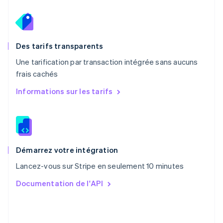
English
Pays-Bas
Nederlands
English
Pologne
English
Des tarifs transparents
Portugal
Une tarification par transaction intégrée sans aucuns
Português
English
frais cachés
R.A.S. de Hong Kong, Chine
English
简体中文
Informations sur les tarifs
République tchèque
English
Roumanie
English
Royaume-Uni
English
Démarrez votre intégration
Singapour
Lancez-vous sur Stripe en seulement 10 minutes
English
简体中文
Slovaquie
Documentation de l'API
English
Slovénie
English
Italiano
Suède