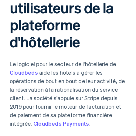
utilisateurs de la
UI flexibles
Recognition
l’application
Gérer des
Moyens de
Comptabilité
Entreprise
Marketplaces
abonnements
paiement
automatisée
Gestion financière
Proposer une
plateforme
Accès à plus
Stripe Sigma
Feuille de route
Plateformes
facturation à l'usage
de 125
Rapports
produits
SaaS
Émettre des cartes
Terminal
personnalisés
Sessions : conférence
bancaires adossées à
d'hôtellerie
Paiements en
Data Pipeline
annuelle
des stablecoins
personne
Synchronisation
Carrières
Fournir et gérer des
Authorization
des données
Communiqués de
services avec des
Par secteur
Boost
presse
agents
Acceptation
Stripe Press
Le logiciel pour le secteur de l'hôtellerie de
optimisée
Entreprises d'IA
Link
Économie des
Cloudbeds
aide les hôtels à gérer les
Paiements
créateurs
Ressources
Jeux
opérations de bout en bout de leur activité, de
accélérés
Contact
Hôtellerie, voyages et
Financial
la réservation à la rationalisation du service
loisirs
Intégrations
Connections
Contacter notre équipe
Assurance
d'applications
Comptes
client. La société s'appuie sur Stripe depuis
Médias et
Exemples de code
financiers
Devenir partenaire
2019 pour fournir le moteur de facturation et
divertissements
Blog des développeurs
associés
Organisations à but
de paiement de sa plateforme financière
non lucratif
État de l'API
intégrée,
Cloudbeds Payments
.
Services aux
Plus
entreprises
Product roadmap
Secteur public