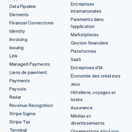
Entreprises
Data Pipeline
internationales
Elements
Paiements dans
Financial Connections
l’application
Identity
Marketplaces
Invoicing
Gestion financière
Issuing
Plateformes
Link
SaaS
Managed Payments
Entreprises d'IA
Liens de paiement
Économie des créateurs
Payments
Jeux
Payouts
Hôtellerie, voyages et
Radar
loisirs
Revenue Recognition
Assurance
Stripe Sigma
Médias et
Stripe Tax
divertissements
Terminal
Organisations à but non