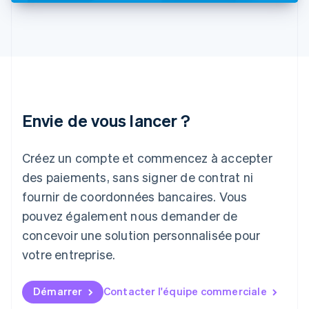
English
Italie
Italiano
English
Japon
日本語
English
Lettonie
English
Liechtenstein
Envie de vous lancer ?
Deutsch
English
Lituanie
English
Créez un compte et commencez à accepter
Luxembourg
des paiements, sans signer de contrat ni
Français
Deutsch
English
Malaisie
fournir de coordonnées bancaires. Vous
English
简体中文
pouvez également nous demander de
Malte
concevoir une solution personnalisée pour
English
Mexique
votre entreprise.
Español
English
Norvège
English
Démarrer
Contacter l'équipe commerciale
Nouvelle-Zélande