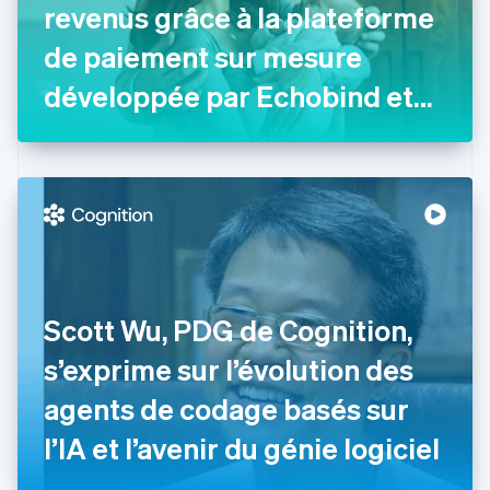
revenus grâce à la plateforme
English
Émirats arabes unis
de paiement sur mesure
English
Espagne
développée par Echobind et
Español
English
Stripe
Estonie
English
États-Unis
English
Español
简体中文
Finlande
English
Svenska
France
Français
English
Gibraltar
Scott Wu, PDG de Cognition,
English
Grèce
s’exprime sur l’évolution des
English
Hongrie
agents de codage basés sur
English
Inde
l’IA et l’avenir du génie logiciel
English
Irlande