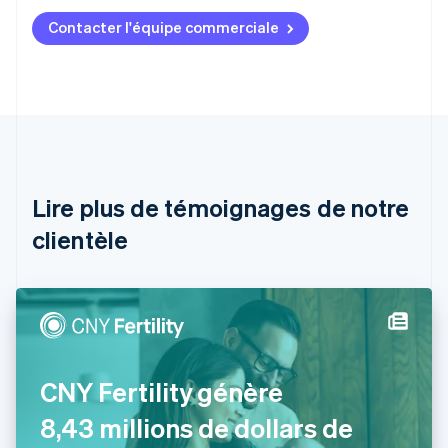
Contacter l'équipe commerciale
Allemagne
Deutsch
English
Australie
English
Autriche
Deutsch
English
Belgique
Nederlands
Français
Deutsch
English
Brésil
Lire plus de témoignages de notre
Português
English
clientèle
Bulgarie
English
Canada
English
Français
Chine continentale
简体中文
English
Chypre
English
CNY Fertility génère
Croatie
English
Italiano
8,43 millions de dollars de
Danemark