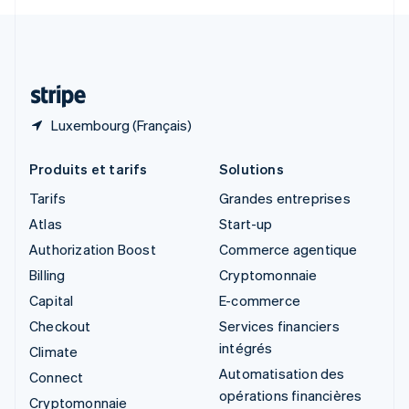
Svenska
English
Suisse
Deutsch
Français
Italiano
English
Thaïlande
ไทย
English
Luxembourg (Français)
Produits et tarifs
Solutions
Tarifs
Grandes entreprises
Atlas
Start-up
Authorization Boost
Commerce agentique
Billing
Cryptomonnaie
Capital
E-commerce
Checkout
Services financiers
intégrés
Climate
Automatisation des
Connect
opérations financières
Cryptomonnaie