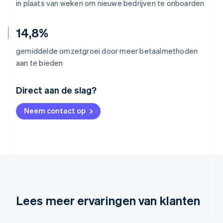
in plaats van weken om nieuwe bedrijven te onboarden
14,8%
gemiddelde omzetgroei door meer betaalmethoden
aan te bieden
Australië
Direct aan de slag?
English
België
Neem contact op
Nederlands
Français
Deutsch
English
Brazilië
Português
English
Bulgarije
English
Canada
English
Français
Cyprus
English
Lees meer ervaringen van klanten
Denemarken
English