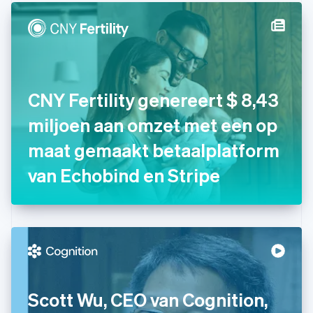
Duitsland
Deutsch
English
Estland
English
Finland
English
Svenska
Frankrijk
CNY Fertility genereert $ 8,43
Français
English
Gibraltar
miljoen aan omzet met een op
English
maat gemaakt betaalplatform
Griekenland
English
van Echobind en Stripe
Hongarije
English
Hongkong SAR, China
English
简体中文
Ierland
English
India
English
Italië
Scott Wu, CEO van Cognition,
Italiano
English