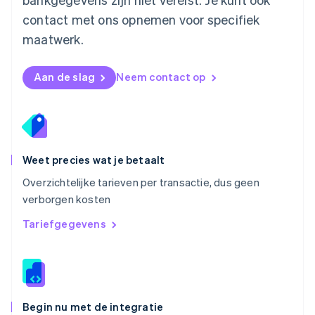
Noorwegen
contact met ons opnemen voor specifiek
English
Oostenrijk
maatwerk.
Deutsch
English
Polen
English
Aan de slag
Neem contact op
Portugal
Português
English
Roemenië
English
Singapore
English
简体中文
Weet precies wat je betaalt
Slovenië
Overzichtelijke tarieven per transactie, dus geen
English
Italiano
verborgen kosten
Slowakije
English
Tariefgegevens
Spanje
Español
English
Thailand
ไทย
English
Tsjechië
English
Begin nu met de integratie