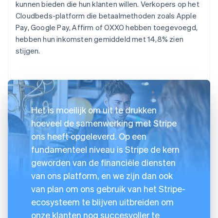
kunnen bieden die hun klanten willen. Verkopers op het
Cloudbeds-platform die betaalmethoden zoals Apple
Pay, Google Pay, Affirm of OXXO hebben toegevoegd,
hebben hun inkomsten gemiddeld met 14,8% zien
stijgen.
Het is moeilijk om uit te drukken
hoeveel de samenwerking met Stripe
ons heeft opgeleverd. Op een
fundamenteel niveau is Stripe de kern
geworden van de financiële diensten
van ons platform, en we zijn dan ook
van plan om ons gebruik van het Stripe-
ecosysteem te blijven uitbreiden om
onze klanten nog succesvoller te