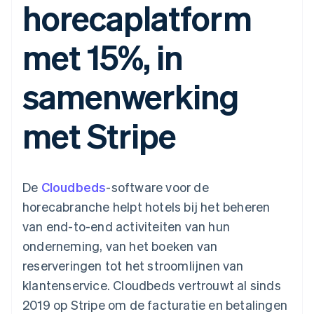
horecaplatform
Toegang tot meer
Data Pipeline
Bedrijf
Marktplaatsen
Gegevenssynchronisatie
dan 125
Geldbeheer
Facturatie naar gebruik
Terminal
Productroadmap
Platforms
bieden
met 15%, in
Fysieke betalingen
Jaarlijks congres
SaaS
Betaalkaarten uitgeven
Authorization
Sessions
die door stablecoins
Boost
Vacatures
worden gedekt
samenwerking
Optimaliseer de
Stripe Newsroom
Diensten voorzien en
acceptatie
Stripe Press
beheren met agents
Per branche
Link
met Stripe
Versneld afrekenen
Financial
AI-bedrijven
Connections
Creator economy
Contact
Bronnen
Data gekoppelde
Gaming
rekeningen
Horeca, reizen en vrije
Neem contact op
tijd
App-integraties
De
Cloudbeds
-software voor de
Partner worden
Verzekering
Voorbeelden van code
horecabranche helpt hotels bij het beheren
Media en entertainment
Developerblog
API-status
van end-to-end activiteiten van hun
Meer
Non-profitorganisaties
onderneming, van het boeken van
Product roadmap
Ontdek wat er in het verschiet ligt
Professionele
reserveringen tot het stroomlijnen van
dienstverlening
Radar
klantenservice. Cloudbeds vertrouwt al sinds
Publieke sector
Fraudepreventie
Detailhandel
2019 op Stripe om de facturatie en betalingen
Atlas