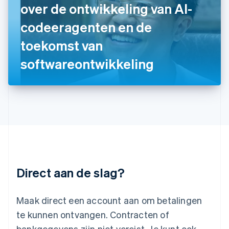
Japan
over de ontwikkeling van AI-
日本語
English
Kroatië
codeeragenten en de
English
Italiano
toekomst van
Letland
English
softwareontwikkeling
Liechtenstein
Deutsch
English
Litouwen
English
Luxemburg
Français
Deutsch
English
Maleisië
English
简体中文
Malta
English
Direct aan de slag?
Mexico
Español
English
Nederland
Maak direct een account aan om betalingen
Nederlands
English
Nieuw-Zeeland
te kunnen ontvangen. Contracten of
English
bankgegevens zijn niet vereist. Je kunt ook