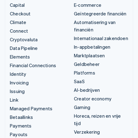
Capital
E-commerce
Checkout
Geïntegreerde financiën
Climate
Automatisering van
financiën
Connect
Internationaal zakendoen
Cryptovaluta
In-appbetalingen
Data Pipeline
Marktplaatsen
Elements
Geldbeheer
Financial Connections
Platforms
Identity
SaaS
Invoicing
AI-bedrijven
Issuing
Creator economy
Link
Gaming
Managed Payments
Horeca, reizen en vrije
Betaallinks
tijd
Payments
Verzekering
Payouts