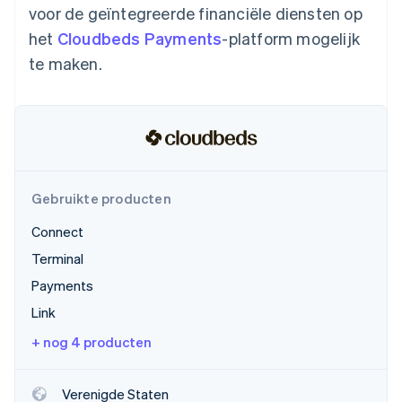
voor de geïntegreerde financiële diensten op
Oprichting van een start-up
het
Cloudbeds Payments
-platform mogelijk
Climate
Ecosysteem
CO₂-verwijdering
te maken.
Partners
Identity
Stripe App Marketplace
Online identiteitsverificatie
Gebruikte producten
Stripe Sessions 2026
Ontdek hoe Stripe de economische infrastructuu
Connect
Nu bekijken
Terminal
Payments
Link
+ nog 4 producten
Verenigde Staten