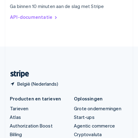
Vasteland van China
Ga binnen 10 minuten aan de slag met Stripe
简体中文
English
Verenigd Koninkrijk
API-documentatie
English
Verenigde Arabische Emiraten
English
Verenigde Staten
English
Español
简体中文
Zweden
Svenska
English
Zwitserland
Deutsch
Français
Italiano
English
België (Nederlands)
Producten en tarieven
Oplossingen
Tarieven
Grote ondernemingen
Atlas
Start-ups
Authorization Boost
Agentic commerce
Billing
Cryptovaluta