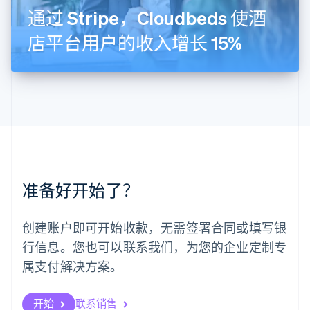
English
通过 Stripe，Cloudbeds 使酒
马尔他
English
店平台用户的收入增长 15%
马来西亚
English
简体中文
美国
English
Español
简体中文
墨西哥
Español
English
挪威
English
葡萄牙
Português
English
准备好开始了？
日本
日本語
English
瑞典
创建账户即可开始收款，无需签署合同或填写银
Svenska
English
瑞士
行信息。您也可以联系我们，为您的企业定制专
Deutsch
Français
Italiano
English
属支付解决方案。
塞浦路斯
English
斯洛伐克
开始
联系销售