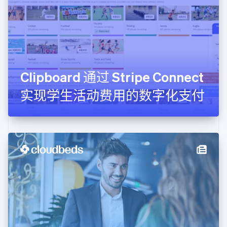
Deutsch
English
法国
Français
English
芬兰
English
Svenska
荷兰
Nederlands
English
Clipboard 通过 Stripe Connect
加拿大
English
Français
实现学生活动费用的数字化支付
捷克
English
克罗地亚
English
Italiano
拉脱维亚
English
立陶宛
English
列支敦士登
Deutsch
English
卢森堡
Français
Deutsch
English
罗马尼亚