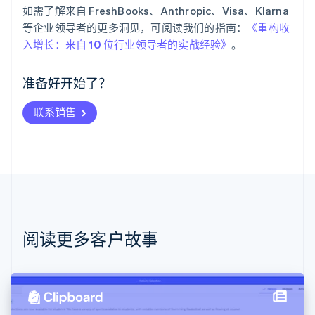
如需了解来自 FreshBooks、Anthropic、Visa、Klarna
阿联酋
等企业领导者的更多洞见，可阅读我们的指南：
《重构收
English
入增长：来自 10 位行业领导者的实战经验》
。
爱尔兰
English
爱沙尼亚
准备好开始了？
English
奥地利
联系销售
Deutsch
English
澳大利亚
English
巴西
Português
English
保加利亚
English
比利时
Nederlands
Français
Deutsch
English
阅读更多客户故事
波兰
English
丹麦
English
德国