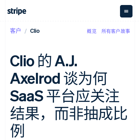
客户
Clio
概览
所有客户故事
按企业阶段
文档
学习
支付
营收
资金管
平台
理
易市
大型企业
Stripe 文档
博客
Payments
Billing
初创企业
API 参考文档
客户案例
Clio 的 A.J.
在线支付
经常性收入
Global
Conn
库与 SDK
指南
Payment links
Metronome
Payouts
Stripe Apps
按用量计费
平台
Axelrod 谈为何
无代码支付
Subscriptions
向第三
按应用场景
Checkout
方打款
支持
预构建支付界
订阅管理
指南
智能体商务
SaaS 平台应关注
面
Invoicing
加密货币
获取支持
一次性或定期
Elements
电子商务
接受线上付款
托管支持方案
灵活的 UI 组件
账单
嵌入式金融
实施预置结账流程
专业服务
结果，而非抽成比
支付方式
Tax
财务自动化
构建平台或交易市场
Access to
销售税和增值
全球化企业
管理订阅
125+
税自动化
应用内支付
提供按用量计费
例
Authorization
Revenue
交易市场
发行稳定币支持的支付卡
Boost
Recognition
公司
资金管理
通过智能体配置和管理服
支付成功率优
会计自动化
平台
务