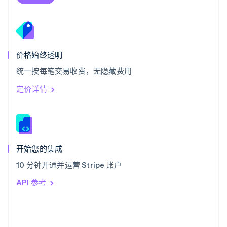
English
斯洛文尼亚
English
Italiano
泰国
ไทย
English
希腊
价格始终透明
English
统一按每笔交易收费，无隐藏费用
西班牙
Español
English
定价详情
新加坡
English
简体中文
新西兰
English
匈牙利
English
开始您的集成
意大利
10 分钟开通并运营 Stripe 账户
Italiano
English
印度
API 参考
English
英国
English
直布罗陀