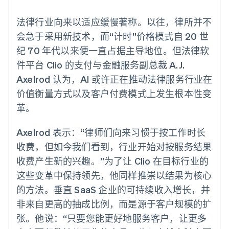
化
Stripe Sigma
产品路线图
SaaS
自定义报告
Link
Sessions 年度大会
法律行业向来以适应缓慢著称。以往，律所并不
加速结账
Data Pipeline
招聘
数据同步
资讯中心
会急于采用新技术，而“计时”价格模式自 20 世
资源
Stripe Press
纪 70 年代以来便一直占据主导地位。但法律软
按行业
应用集成
件平台 Clio 的支付与金融服务副总裁 A.J.
AI 企业
代码示例
更多
Axelrod 认为，AI 或许正在推动法律服务行业在
创作者经济
开发者博客
联系
Product roadmap
游戏
API 状态
价值衡量方式以及客户付费模式上发生根本性变
了解未来规划
酒店、旅游与休闲
联系销售
革。
保险
Radar
成为合作伙伴
媒体与娱乐
欺诈防范
非营利组织
Axelrod 表示：“律师们向来习惯于按工作时长
Atlas
专业服务
初创企业注册
公共部门
收费，但如今我们看到，行业开始对按服务结果
零售
Climate
收费产生新的兴趣。”为了让 Clio 在目标行业的
碳移除
这些变革中保持领先，他同样推崇以结果为核心
的方法。垂直 SaaS 企业的可持续收入增长，并
生态系统
非来自更高的抽成比例，而是源于客户规模的扩
合作伙伴
张。他说：“只要您能更好地服务客户，让更多
Stripe App Marketplace
Stripe Sessions 2026