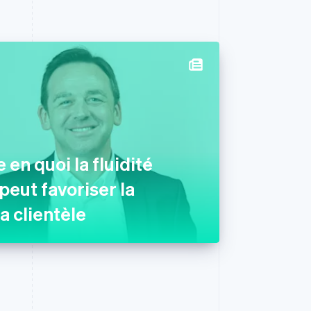
 en quoi la fluidité
eut favoriser la
la clientèle