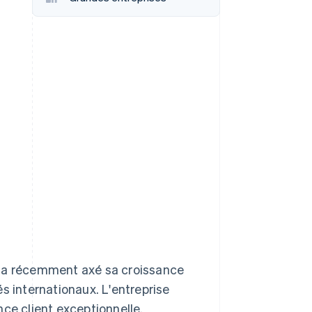
Stripe Sessions 2026
Découvrez comment
Stripe construit
l’infrastructure
économique de l’IA.
Regarder la vidéo
g a récemment axé sa croissance
s internationaux. L'entreprise
ce client exceptionnelle.