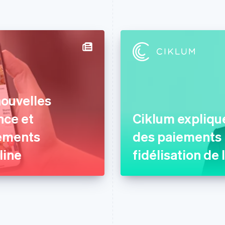
ouvelles
nce et
Ciklum explique
iements
des paiements p
line
fidélisation de 