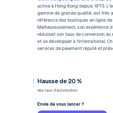
Authorization Boost
Acceptation optimisée
active à Hong Kong depuis 1973. L'en
Link
gamme de grande qualité, est très ap
Paiements accélérés
Financial Connections
référence des boutiques en ligne de 
Comptes financiers associés
Malheureusement, son expérience de 
réduisait son taux de conversion au
et se développer à l'international, 
services de paiement réputé et prés
Hausse de 20 %
des taux d'autorisation
Envie de vous lancer ?