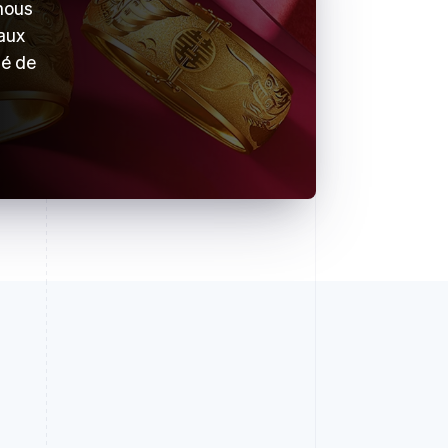
nous
taux
é de