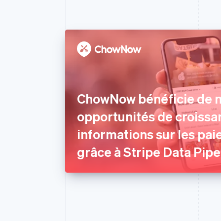
ChowNow bénéficie de n
opportunités de croissa
informations sur les pa
grâce à Stripe Data Pipe