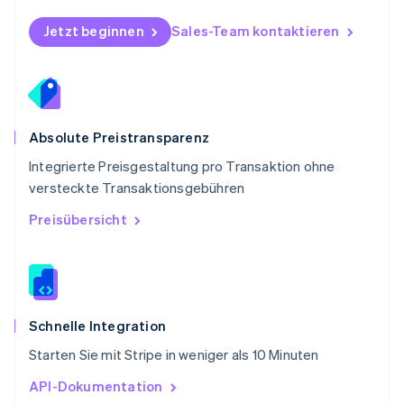
English
Schweden
Jetzt beginnen
Sales-Team kontaktieren
Svenska
English
Schweiz
Deutsch
Français
Italiano
English
Singapur
English
简体中文
Slowakei
Absolute Preistransparenz
English
Integrierte Preisgestaltung pro Transaktion ohne
Slowenien
versteckte Transaktionsgebühren
English
Italiano
Sonderverwaltungsregion Hongkong,
Preisübersicht
China
English
简体中文
Spanien
Español
English
Thailand
ไทย
English
Schnelle Integration
Tschechische Republik
Starten Sie mit Stripe in weniger als 10 Minuten
English
Ungarn
API-Dokumentation
English