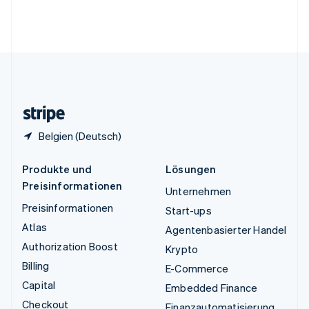
Vereinigte Arabische Emirate
English
Vereinigte Staaten
English
Español
简体中文
Vereinigtes Königreich
English
Zypern
English
Belgien (Deutsch)
Produkte und
Lösungen
Preisinformationen
Unternehmen
Preisinformationen
Start-ups
Atlas
Agentenbasierter Handel
Authorization Boost
Krypto
Billing
E-Commerce
Capital
Embedded Finance
Checkout
Finanzautomatisierung