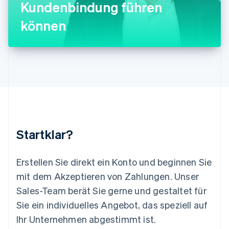
Kundenbindung führen
English
Luxemburg
können
Français
Deutsch
English
Malaysia
English
简体中文
Malta
English
Mexiko
Español
English
Neuseeland
English
Niederlande
Nederlands
English
Startklar?
Norwegen
English
Österreich
Erstellen Sie direkt ein Konto und beginnen Sie
Deutsch
English
mit dem Akzeptieren von Zahlungen. Unser
Polen
Sales-Team berät Sie gerne und gestaltet für
English
Portugal
Sie ein individuelles Angebot, das speziell auf
Português
English
Ihr Unternehmen abgestimmt ist.
Rumänien