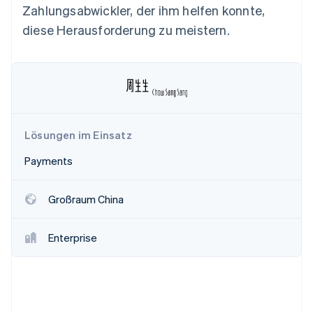
Betrugsprävention
Zahlungsabwickler, der ihm helfen konnte,
Ecosystem
Atlas
diese Herausforderung zu meistern.
Start-up-Gründung
Partner
Stripe App-Marktplatz
Climate
CO₂-Entnahme
Identity
Online-Identitätsprüfung
Lösungen im Einsatz
Payments
Stripe-Sessions 2026
Großraum China
Erfahren Sie, wie Stripe Lösungen für die Wirts
Jetzt ansehen
Enterprise