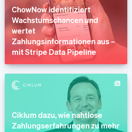
Français
English
ChowNow identifiziert
Gibraltar
English
Wachstumschancen und
Griechenland
English
wertet
Indien
Zahlungsinformationen aus –
English
Irland
mit Stripe Data Pipeline
English
Italien
Italiano
English
Japan
日本語
English
Kanada
English
Français
Kroatien
English
Italiano
Lettland
English
Ciklum dazu, wie nahtlose
Liechtenstein
Deutsch
English
Zahlungserfahrungen zu mehr
Litauen