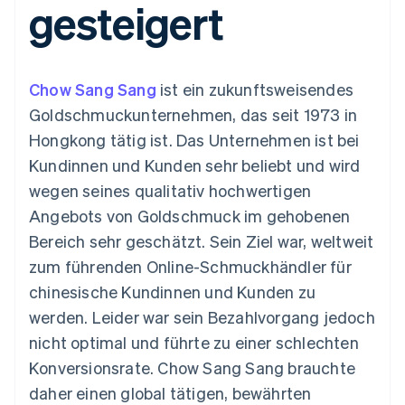
gesteigert
Data Pipeline
Geldmanagement
Marktplatz auf
Zugriff auf mehr als
Datensynchronisierung
Produkt-Roadmap
Plattformen
Grundlagen der
125
Stripe Sessions
SaaS
Abonnementverwaltung
Terminal
Karriere
Zahlungen vor Ort
Newsroom
So setzen Sie
Chow Sang Sang
ist ein zukunftsweisendes
Authorization
Stripe Press
nutzungsbasierte
Boost
Abrechnung um
Goldschmuckunternehmen, das seit 1973 in
Nach Branche
Optimierung der
Stablecoin-gestützte
Hongkong tätig ist. Das Unternehmen ist bei
Autorisierungsraten
Karten ausgeben: So
Link
KI-Unternehmen
Kontakt
geht´s
Kundinnen und Kunden sehr beliebt und wird
Beschleunigter
Creator Economy
Bereitstellung und
wegen seines qualitativ hochwertigen
Bezahlvorgang
Gaming
Verwaltung von
Sales-Team
Financial
Bewirtung, Reisen und
Diensten mit Agenten
kontaktieren
Angebots von Goldschmuck im gehobenen
Connections
Freizeit
Partner werden
Verbundene
Versicherungen
Bereich sehr geschätzt. Sein Ziel war, weltweit
Medien und
Finanzdaten
zum führenden Online-Schmuckhändler für
Unterhaltung
Ressourcen
Gemeinnützige
chinesische Kundinnen und Kunden zu
Organisationen
werden. Leider war sein Bezahlvorgang jedoch
Fachdienstleistungen
App-Integrationen
Mehr
Öffentlicher Sektor
Code-Beispiele
nicht optimal und führte zu einer schlechten
Product roadmap
Einzelhandel
Entwickler-Blog
Konversionsrate. Chow Sang Sang brauchte
Ausblick
API-Status
daher einen global tätigen, bewährten
Radar