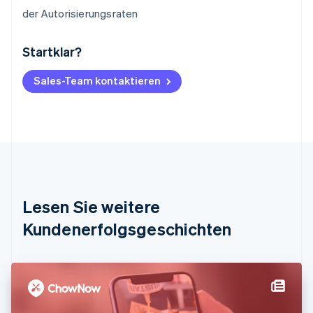
der Autorisierungsraten
Startklar?
Australien
English
Belgien
Sales-Team kontaktieren
Nederlands
Français
Deutsch
English
Brasilien
Português
English
Bulgarien
English
Dänemark
English
Deutschland
Lesen Sie weitere
Deutsch
English
Estland
Kundenerfolgsgeschichten
English
Festlandchina
简体中文
English
Finnland
English
Svenska
Frankreich