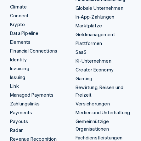
Climate
Globale Unternehmen
Connect
In-App-Zahlungen
Krypto
Marktplätze
Data Pipeline
Geldmanagement
Elements
Plattformen
Financial Connections
SaaS
Identity
KI-Unternehmen
Invoicing
Creator Economy
Issuing
Gaming
Link
Bewirtung, Reisen und
Managed Payments
Freizeit
Zahlungslinks
Versicherungen
Payments
Medien und Unterhaltung
Payouts
Gemeinnützige
Organisationen
Radar
Fachdienstleistungen
Revenue Recognition