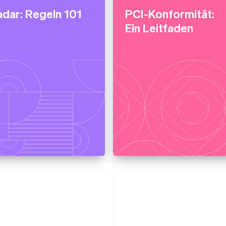
dar: Regeln 101
PCI-Konformität:
Ein Leitfaden