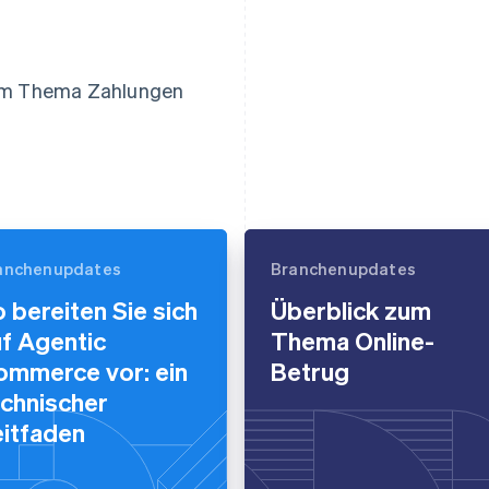
zum Thema Zahlungen
anchenupdates
Branchenupdates
 bereiten Sie sich
Überblick zum
f Agentic
Thema Online-
ommerce vor: ein
Betrug
chnischer
eitfaden