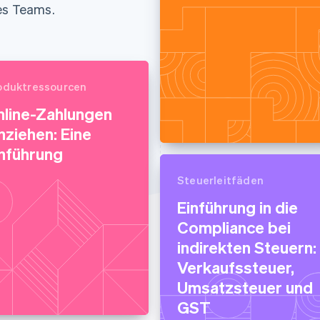
ung
es Teams.
oduktressourcen
nline-Zahlungen
nziehen: Eine
nführung
Steuerleitfäden
Einführung in die
Compliance bei
indirekten Steuern:
Verkaufssteuer,
Umsatzsteuer und
GST