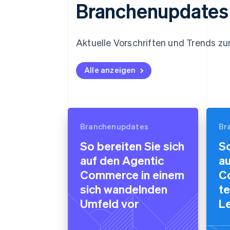
Branchenupdates
Aktuelle Vorschriften und Trends 
Alle anzeigen
Branchenupdates
Br
So bereiten Sie sich
So
auf den Agentic
au
Commerce in einem
C
sich wandelnden
te
Umfeld vor
L