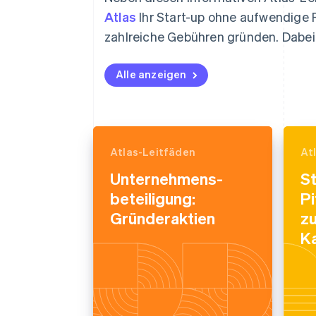
Atlas
Ihr Start-up ohne aufwendige 
zahlreiche Gebühren gründen. Dabei i
Alle anzeigen
Atlas-Leitfäden
At
Unternehmens­
St
beteiligung:
Pi
Gründeraktien
zu
K