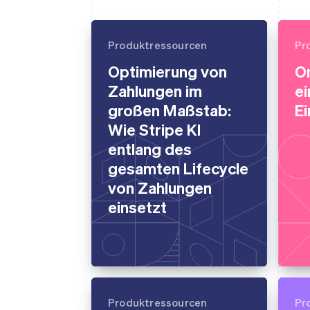
Produktressourcen
Pr
Optimierung von
O
Zahlungen im
ei
großen Maßstab:
Ei
Wie Stripe KI
entlang des
gesamten Lifecycle
von Zahlungen
einsetzt
Produktressourcen
Pr