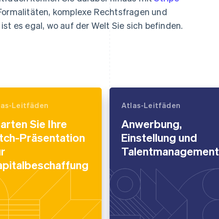
Formalitäten, komplexe Rechtsfragen und
st es egal, wo auf der Welt Sie sich befinden.
las-Leitfäden
Atlas-Leitfäden
arten Sie Ihre
Anwerbung,
tch-Präsentation
Einstellung und
r
Talentmanagement
apitalbeschaffung