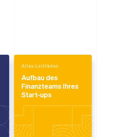
Atlas-Leitfäden
Aufbau des
Finanzteams Ihres
Start-ups