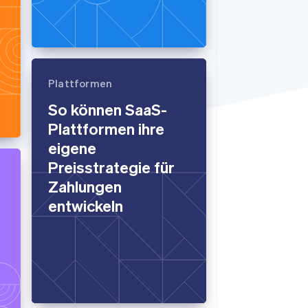
Stripe-Sessions 2026
Erfahren Sie, wie Stripe
Lösungen für die
Plattformen
Wirtschaftsinfrastruktur
für KI aufbaut.
So können SaaS-
Jetzt ansehen
Plattformen ihre
eigene
Preisstrategie für
Zahlungen
entwickeln