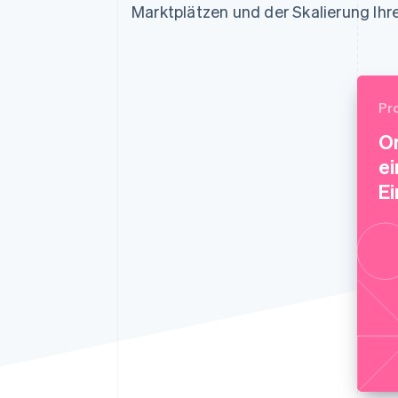
Optimierung der
Datensynchronisier
Marktplätzen und der Skalierung Ihr
Autorisierungsraten
Link
Beschleunigter Bezahlvorgang
Financial Connections
Verbundene Finanzdaten
Pr
O
ei
Ei