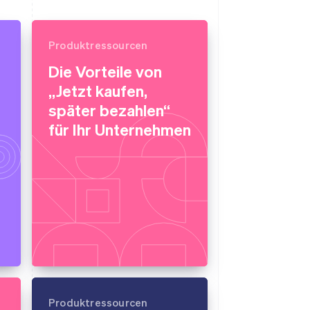
Produktressourcen
Die Vorteile von
„Jetzt kaufen,
später bezahlen“
für Ihr Unternehmen
Produktressourcen