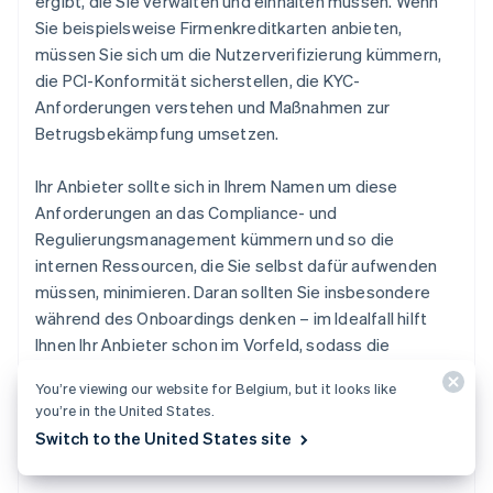
ergibt, die Sie verwalten und einhalten müssen. Wenn
Sie beispielsweise Firmenkreditkarten anbieten,
müssen Sie sich um die Nutzerverifizierung kümmern,
die PCI-Konformität sicherstellen, die KYC-
Anforderungen verstehen und Maßnahmen zur
Betrugsbekämpfung umsetzen.
Ihr Anbieter sollte sich in Ihrem Namen um diese
Anforderungen an das Compliance- und
Regulierungsmanagement kümmern und so die
internen Ressourcen, die Sie selbst dafür aufwenden
müssen, minimieren. Daran sollten Sie insbesondere
während des Onboardings denken – im Idealfall hilft
Ihnen Ihr Anbieter schon im Vorfeld, sodass die
Kundschaft ihre Informationen nur einmal eingeben
You’re viewing our website for Belgium, but it looks like
muss, wenn sie der Plattform erstmalig beitritt,
you’re in the United States.
unabhängig davon, wie viele Finanzdienstleistungen sie
Switch to the United States site
nutzt.