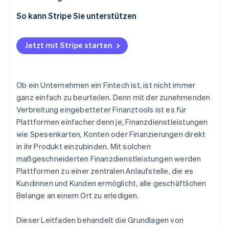
Plattform
1. Zahlungsdienstleistungen
So kann Stripe Sie unterstützen
2. Unterstützt eine Vielzahl von
Finanzdienstleistungen
Jetzt mit Stripe starten
3. Ermöglicht eine schnelle Markteinführung und
Wiederholung
Ob ein Unternehmen ein Fintech ist, ist nicht immer
4. Ermöglicht eine einfache Integration
ganz einfach zu beurteilen. Denn mit der zunehmenden
Verbreitung eingebetteter Finanztools ist es für
5. Optimiert das Compliance- und
Plattformen einfacher denn je, Finanzdienstleistungen
Regulierungsmanagement
wie Spesenkarten, Konten oder Finanzierungen direkt
in ihr Produkt einzubinden. Mit solchen
maßgeschneiderten Finanzdienstleistungen werden
Plattformen zu einer zentralen Anlaufstelle, die es
Kundinnen und Kunden ermöglicht, alle geschäftlichen
Belange an einem Ort zu erledigen.
Dieser Leitfaden behandelt die Grundlagen von