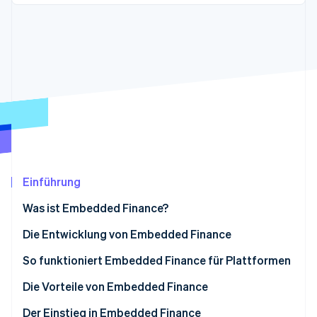
Betrugsprävention
Ecosystem
Atlas
Start-up-Gründung
Partner
Stripe App-Marktplatz
Climate
CO₂-Entnahme
Identity
Online-Identitätsprüfung
Einführung
Stripe-Sessions 2026
Erfahren Sie, wie Stripe Lösungen für die Wirts
Was ist Embedded Finance?
Jetzt ansehen
Die Entwicklung von Embedded Finance
So funktioniert Embedded Finance für Plattformen
Direkte Zusammenarbeit mit Banken
Die Vorteile von Embedded Finance
Zugriff auf Finanzdienstleistungen durch eine
Der Einstieg in Embedded Finance