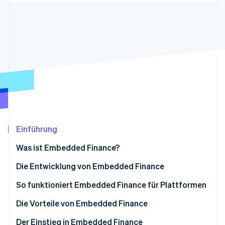
Betrugsprävention
Ecosystem
Atlas
Start-up-Gründung
Partner
Stripe App-Marktplatz
Climate
CO₂-Entnahme
Identity
Online-Identitätsprüfung
Einführung
Stripe-Sessions 2026
Erfahren Sie, wie Stripe Lösungen für die Wirtschaft
Was ist Embedded Finance?
Jetzt ansehen
Die Entwicklung von Embedded Finance
So funktioniert Embedded Finance für Plattformen
Direkte Zusammenarbeit mit Banken
Die Vorteile von Embedded Finance
Zugriff auf Finanzdienstleistungen durch eine
Der Einstieg in Embedded Finance