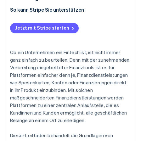
Plattform
1. Zahlungsdienstleistungen
So kann Stripe Sie unterstützen
2. Unterstützt eine Vielzahl von
Finanzdienstleistungen
Jetzt mit Stripe starten
3. Ermöglicht eine schnelle Markteinführung und
Wiederholung
Ob ein Unternehmen ein Fintech ist, ist nicht immer
4. Ermöglicht eine einfache Integration
ganz einfach zu beurteilen. Denn mit der zunehmenden
Verbreitung eingebetteter Finanztools ist es für
5. Optimiert das Compliance- und
Plattformen einfacher denn je, Finanzdienstleistungen
Regulierungsmanagement
wie Spesenkarten, Konten oder Finanzierungen direkt
in ihr Produkt einzubinden. Mit solchen
maßgeschneiderten Finanzdienstleistungen werden
Plattformen zu einer zentralen Anlaufstelle, die es
Kundinnen und Kunden ermöglicht, alle geschäftlichen
Belange an einem Ort zu erledigen.
Dieser Leitfaden behandelt die Grundlagen von