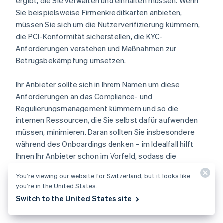
ergibt, die Sie verwalten und einhalten müssen. Wenn
Sie beispielsweise Firmenkreditkarten anbieten,
müssen Sie sich um die Nutzerverifizierung kümmern,
die PCI-Konformität sicherstellen, die KYC-
Anforderungen verstehen und Maßnahmen zur
Betrugsbekämpfung umsetzen.
Ihr Anbieter sollte sich in Ihrem Namen um diese
Anforderungen an das Compliance- und
Regulierungsmanagement kümmern und so die
internen Ressourcen, die Sie selbst dafür aufwenden
müssen, minimieren. Daran sollten Sie insbesondere
während des Onboardings denken – im Idealfall hilft
Ihnen Ihr Anbieter schon im Vorfeld, sodass die
Kundschaft ihre Informationen nur einmal eingeben
You’re viewing our website for Switzerland, but it looks like
muss, wenn sie der Plattform erstmalig beitritt,
you’re in the United States.
unabhängig davon, wie viele Finanzdienstleistungen sie
Switch to the United States site
nutzt.