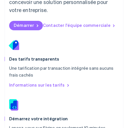
concevoir une solution personnalisée pour
English
Mexique
votre entreprise.
Español
English
Norvège
English
Démarrer
Contacter l'équipe commerciale
Nouvelle-Zélande
English
Pays-Bas
Nederlands
English
Pologne
English
Des tarifs transparents
Portugal
Une tarification par transaction intégrée sans aucuns
Português
English
frais cachés
R.A.S. de Hong Kong, Chine
English
简体中文
Informations sur les tarifs
République tchèque
English
Roumanie
English
Royaume-Uni
English
Démarrez votre intégration
Singapour
Lancez-vous sur Stripe en seulement 10 minutes