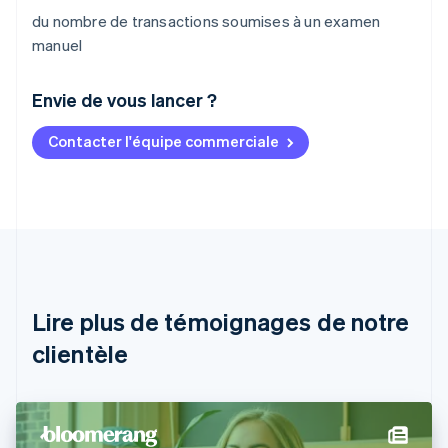
du nombre de transactions soumises à un examen
manuel
Envie de vous lancer ?
Contacter l'équipe commerciale
Allemagne
Deutsch
English
Australie
English
Autriche
Deutsch
English
Belgique
Nederlands
Français
Deutsch
English
Brésil
Lire plus de témoignages de notre
Português
English
clientèle
Bulgarie
English
Canada
English
Français
Chine continentale