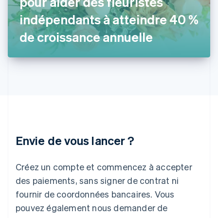
pour aider des fleuristes
English
Hongrie
indépendants à atteindre 40 %
English
Inde
de croissance annuelle
English
Irlande
English
Italie
Italiano
English
Japon
日本語
English
Lettonie
English
Liechtenstein
Envie de vous lancer ?
Deutsch
English
Lituanie
English
Créez un compte et commencez à accepter
Luxembourg
des paiements, sans signer de contrat ni
Français
Deutsch
English
Malaisie
fournir de coordonnées bancaires. Vous
English
简体中文
pouvez également nous demander de
Malte