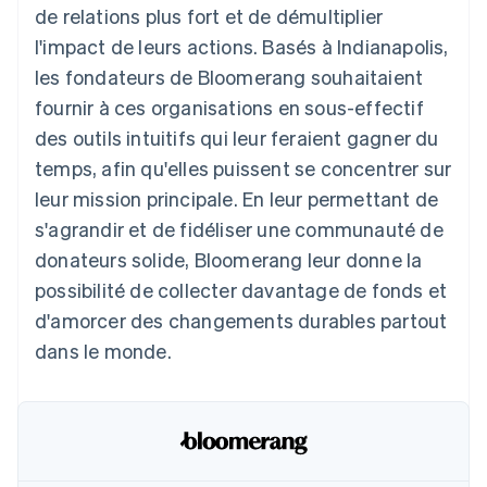
de relations plus fort et de démultiplier
Découvrez les prochaines évolutions
Commerce en ligne
l'impact de leurs actions. Basés à Indianapolis,
Radar
Prévention de la fraude
les fondateurs de Bloomerang souhaitaient
Écosystème
Atlas
fournir à ces organisations en sous-effectif
Constitution de start-up
des outils intuitifs qui leur feraient gagner du
Partenaires
Climate
Stripe App Marketplace
temps, afin qu'elles puissent se concentrer sur
Élimination du carbone
leur mission principale. En leur permettant de
Identity
s'agrandir et de fidéliser une communauté de
Vérification de l'identité
donateurs solide, Bloomerang leur donne la
possibilité de collecter davantage de fonds et
d'amorcer des changements durables partout
dans le monde.
Stripe Sessions 2026
Découvrez comment Stripe construit l’infrastructure écono
Regarder la vidéo