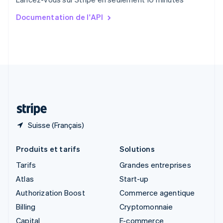
English
简体中文
Slovaquie
Documentation de l'API
English
Slovénie
English
Italiano
Suède
Svenska
English
Suisse
Deutsch
Français
Italiano
English
Thaïlande
ไทย
English
Suisse (Français)
Produits et tarifs
Solutions
Tarifs
Grandes entreprises
Atlas
Start-up
Authorization Boost
Commerce agentique
Billing
Cryptomonnaie
Capital
E-commerce