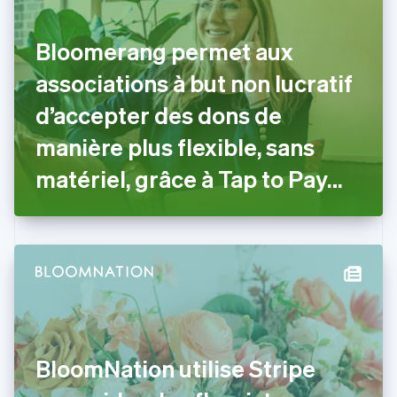
简体中文
English
Chypre
English
Bloomerang permet aux
Croatie
English
Italiano
associations à but non lucratif
Danemark
d’accepter des dons de
English
Émirats arabes unis
manière plus flexible, sans
English
Espagne
matériel, grâce à Tap to Pay
Español
English
sur iPhone
Estonie
English
États-Unis
English
Español
简体中文
Finlande
English
Svenska
France
Français
English
Gibraltar
BloomNation utilise Stripe
English
Grèce