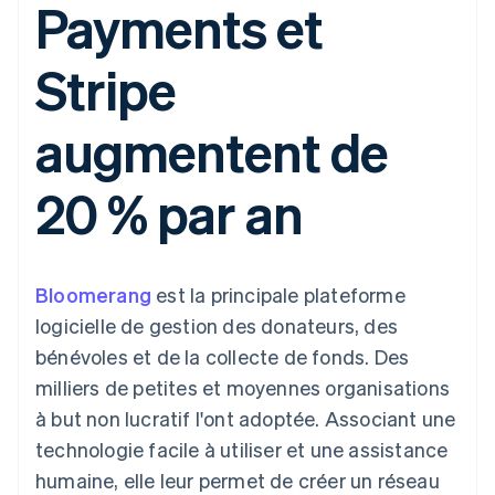
Payments et
UI flexibles
Recognition
l’application
Gérer des
Moyens de
Comptabilité
Entreprise
Marketplaces
abonnements
paiement
automatisée
Gestion financière
Proposer une
Stripe
Accès à plus
Stripe Sigma
Roadmap produit
Plateformes
facturation à l'usage
de 125
Rapports
Sessions : conférence
SaaS
Émettre des cartes
Terminal
personnalisés
annuelle
bancaires adossées à
augmentent de
Paiements en
Data Pipeline
Carrières
des stablecoins
personne
Synchronisation
Communiqués de
Fournir et gérer des
Authorization
des données
presse
services avec des
Par secteur
20 % par an
Boost
Stripe Press
agents
Acceptation
optimisée
Entreprises d'IA
Link
Économie des
Paiements
créateurs
Contact
Ressources
Jeux
Bloomerang
accélérés
est la principale plateforme
Hôtellerie, voyages et
Financial
Contacter notre équipe
logicielle de gestion des donateurs, des
loisirs
Intégrations
Connections
Assurance
d'applications
Comptes
bénévoles et de la collecte de fonds. Des
Devenir partenaire
Médias et
Exemples de code
financiers
milliers de petites et moyennes organisations
divertissements
Blog des développeurs
associés
Organisations à but
à but non lucratif l'ont adoptée. Associant une
non lucratif
État de l'API
technologie facile à utiliser et une assistance
Services aux
Plus
entreprises
humaine, elle leur permet de créer un réseau
Product roadmap
Secteur public