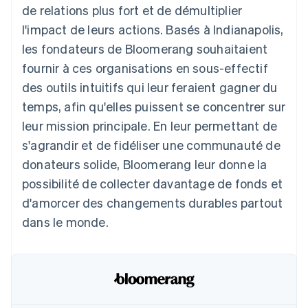
de relations plus fort et de démultiplier
Découvrez les prochaines évolutions
Commerce en ligne
l'impact de leurs actions. Basés à Indianapolis,
Radar
Prévention de la fraude
les fondateurs de Bloomerang souhaitaient
Écosystème
Atlas
fournir à ces organisations en sous-effectif
Constitution de start-up
des outils intuitifs qui leur feraient gagner du
Partenaires
Climate
Stripe App Marketplace
temps, afin qu'elles puissent se concentrer sur
Élimination du carbone
leur mission principale. En leur permettant de
Identity
s'agrandir et de fidéliser une communauté de
Vérification de l'identité
donateurs solide, Bloomerang leur donne la
possibilité de collecter davantage de fonds et
d'amorcer des changements durables partout
dans le monde.
Stripe Sessions 2026
Découvrez comment Stripe construit l’infrastructure écono
Regarder la vidéo