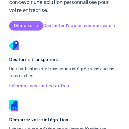
concevoir une solution personnalisée pour
English
Mexique
votre entreprise.
Español
English
Norvège
English
Démarrer
Contacter l'équipe commerciale
Nouvelle-Zélande
English
Pays-Bas
Nederlands
English
Pologne
English
Des tarifs transparents
Portugal
Une tarification par transaction intégrée sans aucuns
Português
English
frais cachés
R.A.S. de Hong Kong, Chine
English
简体中文
Informations sur les tarifs
République tchèque
English
Roumanie
English
Royaume-Uni
English
Démarrez votre intégration
Singapour
Lancez-vous sur Stripe en seulement 10 minutes