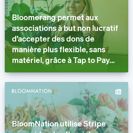
简体中文
English
Chypre
English
Bloomerang permet aux
Croatie
English
Italiano
associations à but non lucratif
Danemark
d’accepter des dons de
English
Émirats arabes unis
manière plus flexible, sans
English
Espagne
matériel, grâce à Tap to Pay
Español
English
sur iPhone
Estonie
English
États-Unis
English
Español
简体中文
Finlande
English
Svenska
France
Français
English
Gibraltar
BloomNation utilise Stripe
English
Grèce