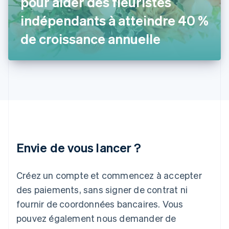
pour aider des fleuristes
English
Hongrie
indépendants à atteindre 40 %
English
Inde
de croissance annuelle
English
Irlande
English
Italie
Italiano
English
Japon
日本語
English
Lettonie
English
Liechtenstein
Envie de vous lancer ?
Deutsch
English
Lituanie
English
Créez un compte et commencez à accepter
Luxembourg
des paiements, sans signer de contrat ni
Français
Deutsch
English
Malaisie
fournir de coordonnées bancaires. Vous
English
简体中文
pouvez également nous demander de
Malte