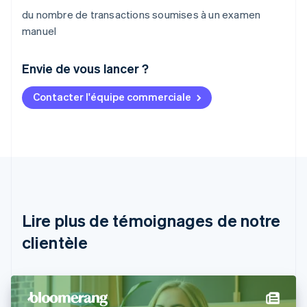
du nombre de transactions soumises à un examen
manuel
Envie de vous lancer ?
Contacter l'équipe commerciale
Allemagne
Deutsch
English
Australie
English
Autriche
Deutsch
English
Belgique
Nederlands
Français
Deutsch
English
Brésil
Lire plus de témoignages de notre
Português
English
clientèle
Bulgarie
English
Canada
English
Français
Chine continentale