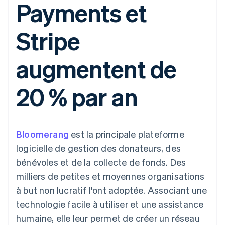
Payments et
UI flexibles
Recognition
l’application
Gérer des
Moyens de
Comptabilité
Entreprise
Marketplaces
abonnements
paiement
automatisée
Gestion financière
Proposer une
Stripe
Accès à plus
Stripe Sigma
Roadmap produit
Plateformes
facturation à l'usage
de 125
Rapports
Sessions : conférence
SaaS
Émettre des cartes
Terminal
personnalisés
annuelle
bancaires adossées à
augmentent de
Paiements en
Data Pipeline
Carrières
des stablecoins
personne
Synchronisation
Communiqués de
Fournir et gérer des
Authorization
des données
presse
services avec des
Par secteur
20 % par an
Boost
Stripe Press
agents
Acceptation
optimisée
Entreprises d'IA
Link
Économie des
Paiements
créateurs
Contact
Ressources
Jeux
Bloomerang
accélérés
est la principale plateforme
Hôtellerie, voyages et
Financial
Contacter notre équipe
logicielle de gestion des donateurs, des
loisirs
Intégrations
Connections
Assurance
d'applications
Comptes
bénévoles et de la collecte de fonds. Des
Devenir partenaire
Médias et
Exemples de code
financiers
milliers de petites et moyennes organisations
divertissements
Blog des développeurs
associés
Organisations à but
à but non lucratif l'ont adoptée. Associant une
non lucratif
État de l'API
technologie facile à utiliser et une assistance
Services aux
Plus
entreprises
humaine, elle leur permet de créer un réseau
Product roadmap
Secteur public