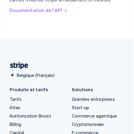
English
简体中文
Slovaquie
Documentation de l'API
English
Slovénie
English
Italiano
Suède
Svenska
English
Suisse
Deutsch
Français
Italiano
English
Thaïlande
ไทย
English
Belgique (Français)
Produits et tarifs
Solutions
Tarifs
Grandes entreprises
Atlas
Start-up
Authorization Boost
Commerce agentique
Billing
Cryptomonnaie
Capital
E-commerce