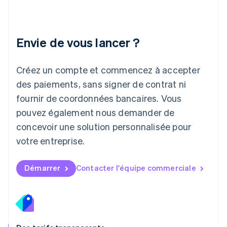
Lettonie
English
Liechtenstein
Envie de vous lancer ?
Deutsch
English
Lituanie
English
Créez un compte et commencez à accepter
Luxembourg
des paiements, sans signer de contrat ni
Français
Deutsch
English
Malaisie
fournir de coordonnées bancaires. Vous
English
简体中文
pouvez également nous demander de
Malte
concevoir une solution personnalisée pour
English
Mexique
votre entreprise.
Español
English
Norvège
English
Démarrer
Contacter l'équipe commerciale
Nouvelle-Zélande
English
Pays-Bas
Nederlands
English
Pologne
English