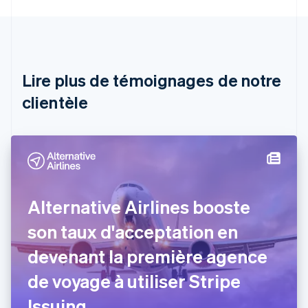
English
Autriche
Deutsch
English
Belgique
Nederlands
Français
Deutsch
English
Brésil
Lire plus de témoignages de notre
Português
English
clientèle
Bulgarie
English
Canada
English
Français
Chine continentale
简体中文
English
Chypre
English
Alternative Airlines booste
Croatie
English
Italiano
son taux d'acceptation en
Danemark
devenant la première agence
English
Émirats arabes unis
de voyage à utiliser Stripe
English
Espagne
Issuing