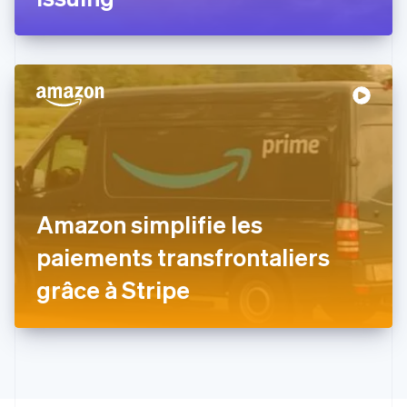
Español
English
Estonie
English
États-Unis
English
Español
简体中文
Finlande
English
Svenska
France
Français
English
Gibraltar
English
Grèce
Amazon simplifie les
English
Hongrie
paiements transfrontaliers
English
Inde
grâce à Stripe
English
Irlande
English
Italie
Italiano
English
Japon
日本語
English