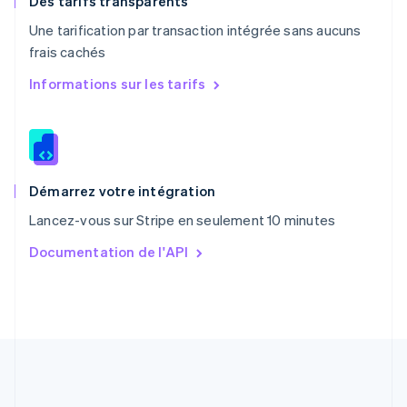
Des tarifs transparents
Portugal
Une tarification par transaction intégrée sans aucuns
Português
English
frais cachés
R.A.S. de Hong Kong, Chine
English
简体中文
Informations sur les tarifs
République tchèque
English
Roumanie
English
Royaume-Uni
English
Démarrez votre intégration
Singapour
Lancez-vous sur Stripe en seulement 10 minutes
English
简体中文
Slovaquie
Documentation de l'API
English
Slovénie
English
Italiano
Suède
Svenska
English
Suisse
Deutsch
Français
Italiano
English
Thaïlande
ไทย
English