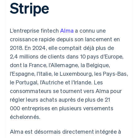
Stripe
UI flexibles
Recognition
l’application
Gérer des
Moyens de
Comptabilité
Entreprise
Marketplaces
abonnements
paiement
automatisée
Gestion financière
Proposer une
Accès à plus
Stripe Sigma
Roadmap produit
Plateformes
facturation à l'usage
de 125
Rapports
Sessions : conférence
SaaS
Émettre des cartes
L’entreprise fintech
Alma
a connu une
Terminal
personnalisés
annuelle
bancaires adossées à
Paiements en
Data Pipeline
Carrières
des stablecoins
croissance rapide depuis son lancement en
personne
Synchronisation
Communiqués de
Fournir et gérer des
2018. En 2024, elle comptait déjà plus de
Authorization
des données
presse
services avec des
Par secteur
Boost
Stripe Press
agents
2,4 millions de clients dans 10 pays d’Europe,
Acceptation
dont la France, l’Allemagne, la Belgique,
optimisée
Entreprises d'IA
Link
Économie des
l’Espagne, l’Italie, le Luxembourg, les Pays-Bas,
Paiements
créateurs
Contact
Ressources
Jeux
le Portugal, l’Autriche et l’Irlande. Les
accélérés
Hôtellerie, voyages et
Financial
Contacter notre équipe
consommateurs se tournent vers Alma pour
loisirs
Intégrations
Connections
Assurance
d'applications
Comptes
régler leurs achats auprès de plus de 21
Devenir partenaire
Médias et
Exemples de code
financiers
000 entreprises en plusieurs versements
divertissements
Blog des développeurs
associés
Organisations à but
échelonnés.
non lucratif
État de l'API
Services aux
Plus
Alma est désormais directement intégrée à
entreprises
Product roadmap
Secteur public