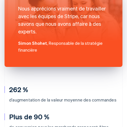
Nous apprécions vraiment de travailler
avec les équipes de Stripe, car nous
savons que nous avons affaire à des
experts.
Simon Shohet
, Responsable de la stratégie
financière
262 %
d’augmentation de la valeur moyenne des commandes
Plus de 90 %
de conversion pour les marchands proposant Alma