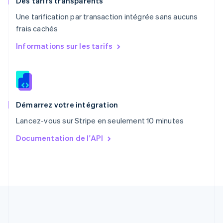
Des tarifs transparents
Portugal
Une tarification par transaction intégrée sans aucuns
Português
English
frais cachés
R.A.S. de Hong Kong, Chine
English
简体中文
Informations sur les tarifs
République tchèque
English
Roumanie
English
Royaume-Uni
English
Démarrez votre intégration
Singapour
Lancez-vous sur Stripe en seulement 10 minutes
English
简体中文
Slovaquie
Documentation de l'API
English
Slovénie
English
Italiano
Suède
Svenska
English
Suisse
Deutsch
Français
Italiano
English
Thaïlande
ไทย
English