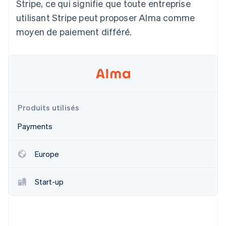
Stripe, ce qui signifie que toute entreprise
Découvrez les prochaines évolutions
Commerce en ligne
utilisant Stripe peut proposer Alma comme
Radar
moyen de paiement différé.
Prévention de la fraude
Écosystème
Atlas
Constitution de start-up
Partenaires
Climate
Stripe App Marketplace
Élimination du carbone
Identity
Vérification de l'identité
Produits utilisés
Payments
Europe
Stripe Sessions 2026
Découvrez comment Stripe construit l’infrastructure écono
Start-up
Regarder la vidéo