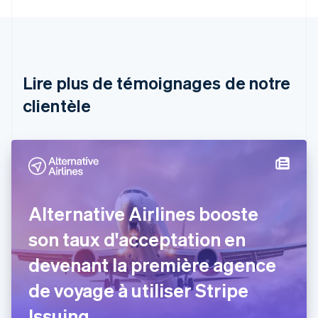
English
Autriche
Deutsch
English
Belgique
Nederlands
Français
Deutsch
English
Brésil
Lire plus de témoignages de notre
Português
English
clientèle
Bulgarie
English
Canada
English
Français
Chine continentale
简体中文
English
Chypre
English
Alternative Airlines booste
Croatie
English
Italiano
son taux d'acceptation en
Danemark
devenant la première agence
English
Émirats arabes unis
de voyage à utiliser Stripe
English
Espagne
Issuing