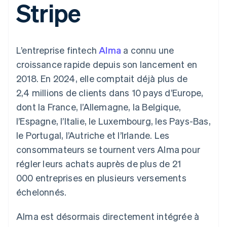
Stripe
UI flexibles
Recognition
l’application
Gérer des
Moyens de
Comptabilité
Entreprise
Marketplaces
abonnements
paiement
automatisée
Gestion financière
Proposer une
Accès à plus
Stripe Sigma
Roadmap produit
Plateformes
facturation à l'usage
de 125
Rapports
Sessions : conférence
SaaS
Émettre des cartes
L’entreprise fintech
Alma
a connu une
Terminal
personnalisés
annuelle
bancaires adossées à
Paiements en
Data Pipeline
Carrières
des stablecoins
croissance rapide depuis son lancement en
personne
Synchronisation
Communiqués de
Fournir et gérer des
2018. En 2024, elle comptait déjà plus de
Authorization
des données
presse
services avec des
Par secteur
Boost
Stripe Press
agents
2,4 millions de clients dans 10 pays d’Europe,
Acceptation
dont la France, l’Allemagne, la Belgique,
optimisée
Entreprises d'IA
Link
Économie des
l’Espagne, l’Italie, le Luxembourg, les Pays-Bas,
Paiements
créateurs
Contact
Ressources
Jeux
le Portugal, l’Autriche et l’Irlande. Les
accélérés
Hôtellerie, voyages et
Financial
Contacter notre équipe
consommateurs se tournent vers Alma pour
loisirs
Intégrations
Connections
Assurance
d'applications
Comptes
régler leurs achats auprès de plus de 21
Devenir partenaire
Médias et
Exemples de code
financiers
000 entreprises en plusieurs versements
divertissements
Blog des développeurs
associés
Organisations à but
échelonnés.
non lucratif
État de l'API
Services aux
Plus
Alma est désormais directement intégrée à
entreprises
Product roadmap
Secteur public