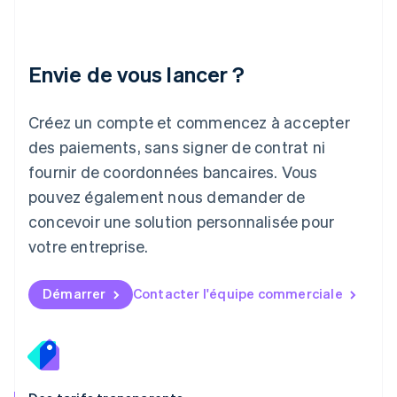
Lettonie
English
Liechtenstein
Envie de vous lancer ?
Deutsch
English
Lituanie
English
Créez un compte et commencez à accepter
Luxembourg
des paiements, sans signer de contrat ni
Français
Deutsch
English
Malaisie
fournir de coordonnées bancaires. Vous
English
简体中文
pouvez également nous demander de
Malte
concevoir une solution personnalisée pour
English
Mexique
votre entreprise.
Español
English
Norvège
English
Démarrer
Contacter l'équipe commerciale
Nouvelle-Zélande
English
Pays-Bas
Nederlands
English
Pologne
English