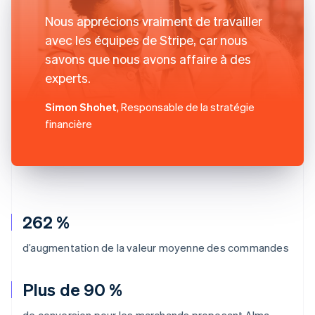
Nous apprécions vraiment de travailler
avec les équipes de Stripe, car nous
savons que nous avons affaire à des
experts.
Simon Shohet
, Responsable de la stratégie
financière
262 %
d’augmentation de la valeur moyenne des commandes
Plus de 90 %
de conversion pour les marchands proposant Alma