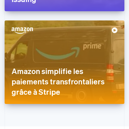
Español
English
Estonie
English
États-Unis
English
Español
简体中文
Finlande
English
Svenska
France
Français
English
Gibraltar
English
Grèce
Amazon simplifie les
English
Hongrie
paiements transfrontaliers
English
Inde
grâce à Stripe
English
Irlande
English
Italie
Italiano
English
Japon
日本語
English