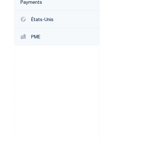
Payments
États-Unis
Stripe Sessions 2026
Découvrez comment
PME
Stripe construit
l’infrastructure
économique de l’IA.
Regarder la vidéo