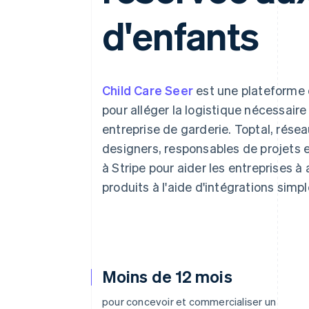
Authorization Boost
Acceptation optimisée
d'enfants
Link
Paiements accélérés
Financial Connections
Comptes financiers associés
Child Care Seer
est une plateforme 
pour alléger la logistique nécessaire 
entreprise de garderie. Toptal, résea
designers, responsables de projets e
à Stripe pour aider les entreprises 
produits à l'aide d'intégrations simpl
Moins de 12 mois
pour concevoir et commercialiser un