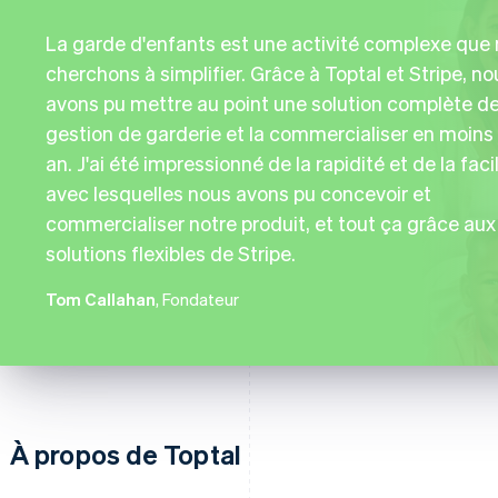
La garde d'enfants est une activité complexe que
cherchons à simplifier. Grâce à Toptal et Stripe, no
avons pu mettre au point une solution complète d
gestion de garderie et la commercialiser en moins
an. J'ai été impressionné de la rapidité et de la facil
avec lesquelles nous avons pu concevoir et
commercialiser notre produit, et tout ça grâce aux
solutions flexibles de Stripe.
Tom Callahan
, Fondateur
À propos de Toptal