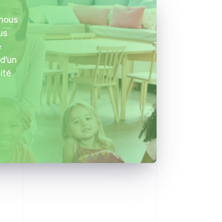
 nous
us
e
 d'un
ité