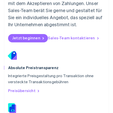
Deutsch
English
mit dem Akzeptieren von Zahlungen. Unser
Polen
Sales-Team berät Sie gerne und gestaltet für
English
Portugal
Sie ein individuelles Angebot, das speziell auf
Português
English
Ihr Unternehmen abgestimmt ist.
Rumänien
English
Schweden
Jetzt beginnen
Sales-Team kontaktieren
Svenska
English
Schweiz
Deutsch
Français
Italiano
English
Singapur
English
简体中文
Slowakei
Absolute Preistransparenz
English
Integrierte Preisgestaltung pro Transaktion ohne
Slowenien
versteckte Transaktionsgebühren
English
Italiano
Sonderverwaltungsregion Hongkong,
Preisübersicht
China
English
简体中文
Spanien
Español
English