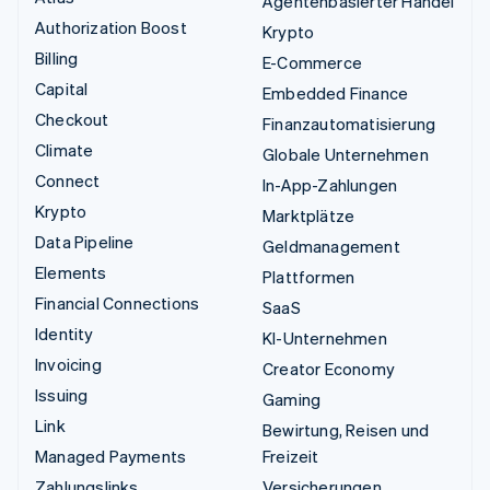
Agentenbasierter Handel
Authorization Boost
Krypto
Billing
E-Commerce
Capital
Embedded Finance
Checkout
Finanzautomatisierung
Climate
Globale Unternehmen
Connect
In-App-Zahlungen
Krypto
Marktplätze
Data Pipeline
Geldmanagement
Elements
Plattformen
Financial Connections
SaaS
Identity
KI-Unternehmen
Invoicing
Creator Economy
Issuing
Gaming
Link
Bewirtung, Reisen und
Managed Payments
Freizeit
Zahlungslinks
Versicherungen