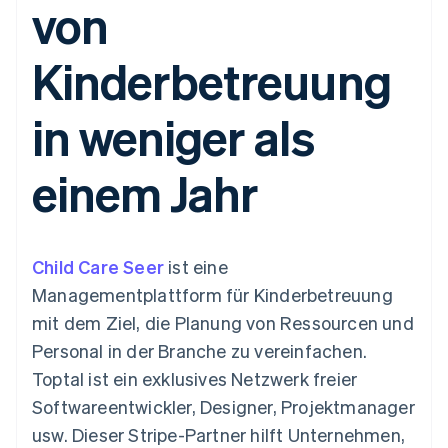
von
Data Pipeline
Geldmanagement
Marktplatz auf
Zugriff auf mehr als
Datensynchronisierung
Produkt-Roadmap
Plattformen
Grundlagen der
125
Stripe Sessions
SaaS
Abonnementverwaltung
Kinderbetreuung
Terminal
Karriere
Zahlungen vor Ort
Newsroom
So setzen Sie
Authorization
Stripe Press
nutzungsbasierte
in weniger als
Boost
Abrechnung um
Nach Branche
Optimierung der
Stablecoin-gestützte
Autorisierungsraten
Karten ausgeben: So
einem Jahr
Link
KI-Unternehmen
Kontakt
geht´s
Beschleunigter
Creator Economy
Bereitstellung und
Bezahlvorgang
Gaming
Verwaltung von
Sales-Team
Financial
Bewirtung, Reisen und
Diensten mit Agenten
kontaktieren
Connections
Freizeit
Partner werden
Verbundene
Versicherungen
Child Care Seer
ist eine
Medien und
Finanzdaten
Managementplattform für Kinderbetreuung
Unterhaltung
Ressourcen
Gemeinnützige
mit dem Ziel, die Planung von Ressourcen und
Organisationen
Personal in der Branche zu vereinfachen.
Fachdienstleistungen
App-Integrationen
Mehr
Öffentlicher Sektor
Code-Beispiele
Toptal ist ein exklusives Netzwerk freier
Product roadmap
Einzelhandel
Entwickler-Blog
Softwareentwickler, Designer, Projektmanager
Ausblick
API-Status
usw. Dieser Stripe-Partner hilft Unternehmen,
Radar