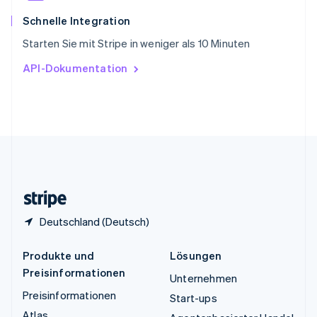
Thailand
ไทย
English
Schnelle Integration
Tschechische Republik
Starten Sie mit Stripe in weniger als 10 Minuten
English
Ungarn
API-Dokumentation
English
Vereinigte Arabische Emirate
English
Vereinigte Staaten
English
Español
简体中文
Vereinigtes Königreich
English
Zypern
English
Deutschland (Deutsch)
Produkte und
Lösungen
Preisinformationen
Unternehmen
Preisinformationen
Start-ups
Atlas