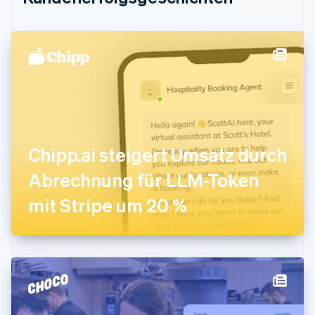
English
Festlandchina
简体中文
English
Finnland
English
Svenska
Frankreich
Français
English
Gibraltar
English
Griechenland
English
Chipp.ai steigert Umsatz durch
Indien
Abrechnung für LLM-Token
English
Irland
mit Stripe um 20 %
English
Italien
Italiano
English
Japan
日本語
English
Kanada
English
Français
Kroatien