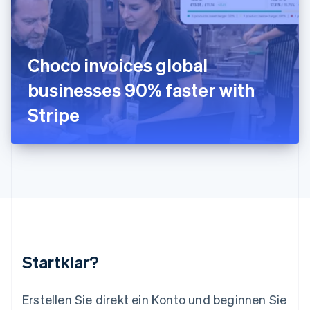
English
Italiano
Lettland
English
Liechtenstein
Deutsch
English
Choco invoices global
Litauen
businesses 90% faster with
English
Luxemburg
Stripe
Français
Deutsch
English
Malaysia
English
简体中文
Malta
English
Mexiko
Español
English
Neuseeland
English
Niederlande
Nederlands
English
Startklar?
Norwegen
English
Österreich
Erstellen Sie direkt ein Konto und beginnen Sie