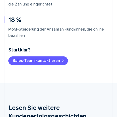
die Zahlung eingerichtet
18 %
MoM-Steigerung der Anzahl an Kund/innen, die online
bezahlen
Startklar?
Australien
English
Belgien
Sales-Team kontaktieren
Nederlands
Français
Deutsch
English
Brasilien
Português
English
Bulgarien
English
Dänemark
English
Deutschland
Lesen Sie weitere
Deutsch
English
Estland
Kundenerfolgsgeschichten