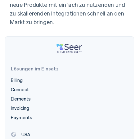
Betrugsprävention
neue Produkte mit einfach zu nutzenden und
Ecosystem
Atlas
zu skalierenden Integrationen schnell an den
Start-up-Gründung
Partner
Markt zu bringen.
Stripe App-Marktplatz
Climate
CO₂-Entnahme
Identity
Online-Identitätsprüfung
Lösungen im Einsatz
Billing
Stripe-Sessions 2026
Connect
Erfahren Sie, wie Stripe Lösungen für die W
Jetzt ansehen
Elements
Invoicing
Payments
USA