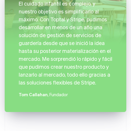
El cuidado infantil es complejo, y
nuestro objetivo es simplificarlo al
máximo. Con Toptal y Stripe, pudimos
desarrollar en menos de un año una
solución de gestión de servicios de
guardería desde que se inició la idea
hasta su posterior materialización en el
mercado. Me sorprendió lo rápido y fácil
que pudimos crear nuestro producto y
lanzarlo al mercado, todo ello gracias a
las soluciones flexibles de Stripe.
Tom Callahan
, Fundador