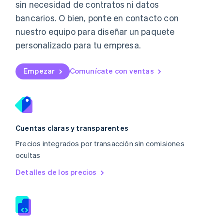
Lituania
sin necesidad de contratos ni datos
English
bancarios. O bien, ponte en contacto con
Luxemburgo
nuestro equipo para diseñar un paquete
Français
Deutsch
English
Malasia
personalizado para tu empresa.
English
简体中文
Malta
English
Empezar
Comunícate con ventas
México
Español
English
Noruega
English
Nueva Zelandia
English
Cuentas claras y transparentes
Países Bajos
Precios integrados por transacción sin comisiones
Nederlands
English
ocultas
Polonia
English
Detalles de los precios
Portugal
Português
English
RAE de Hong Kong, China
English
简体中文