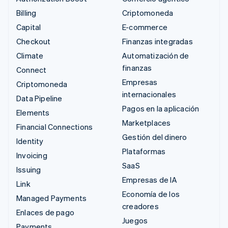
Billing
Criptomoneda
Capital
E-commerce
Checkout
Finanzas integradas
Climate
Automatización de
finanzas
Connect
Empresas
Criptomoneda
internacionales
Data Pipeline
Pagos en la aplicación
Elements
Marketplaces
Financial Connections
Gestión del dinero
Identity
Plataformas
Invoicing
SaaS
Issuing
Empresas de IA
Link
Economía de los
Managed Payments
creadores
Enlaces de pago
Juegos
Payments