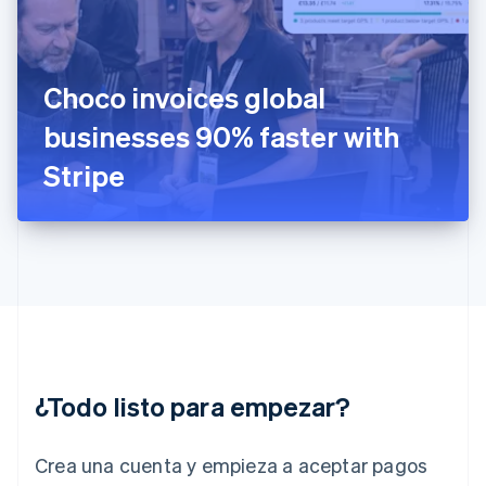
Finlandia
English
Svenska
Francia
Français
English
Gibraltar
Choco invoices global
English
businesses 90% faster with
Grecia
English
Stripe
Hungría
English
India
English
Irlanda
English
Italia
Italiano
English
Japón
日本語
English
¿Todo listo para empezar?
Letonia
English
Liechtenstein
Crea una cuenta y empieza a aceptar pagos
Deutsch
English