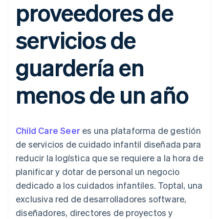
proveedores de
Authorization
Recognition
Empresa
Gestión del dinero
Gestionar
Boost
Automatización
Plataformas
suscripciones
Optimizaciones
contable
Hoja de ruta del
SaaS
Ofrecer cobro por
servicios de
de aceptación
Stripe Sigma
producto
consumo
Link
Informes
Conferencia anual
Emitir tarjetas
Proceso de
personalizados
Sessions
respaldadas por
guardería en
compra
Data Pipeline
Empleos
monedas estables
Por sector
acelerado
Sincronización
Sala de prensa
Aprovisiona y gestiona
de datos
Stripe Press
servicios con agentes
menos de un año
Empresas de IA
Economía de los
creadores
Juegos
Contacto
Más
Recursos
Hostelería, viajes y ocio
Product roadmap
Child Care Seer
es una plataforma de gestión
Contacta con ventas
Ver lo que viene
Seguros
Integraciones de
Conviértete en socio
de servicios de cuidado infantil diseñada para
Medios de
aplicaciones
Radar
comunicación y
Ejemplos de código
reducir la logística que se requiere a la hora de
Prevención de fraude
entretenimiento
Blog de
planificar y dotar de personal un negocio
Organizaciones sin
desarrolladores
Atlas
fines de lucro
Estado de la API
Constitución de una startup
dedicado a los cuidados infantiles. Toptal, una
Servicios
exclusiva red de desarrolladores software,
Climate
profesionales
Eliminación de dióxido de carbono
Sector público
diseñadores, directores de proyectos y
Minorista