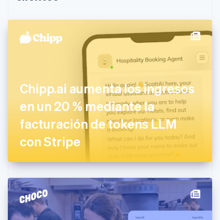
Canadá
English
Français
China continental
简体中文
English
Chipre
English
Croacia
English
Italiano
Dinamarca
Chipp.ai aumenta los ingresos
English
Emiratos Árabes Unidos
en un 20 % mediante la
English
facturación de tokens LLM
Eslovaquia
English
con Stripe
Eslovenia
English
Italiano
España
Español
English
Estados Unidos
English
Español
简体中文
Estonia
English