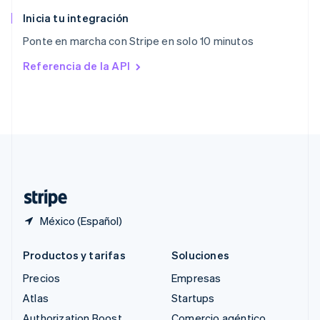
Reino Unido
English
Inicia tu integración
República Checa
Ponte en marcha con Stripe en solo 10 minutos
English
Rumania
Referencia de la API
English
Singapur
English
简体中文
Suecia
Svenska
English
Suiza
Deutsch
Français
Italiano
English
Tailandia
ไทย
English
México (Español)
Productos y tarifas
Soluciones
Precios
Empresas
Atlas
Startups
Authorization Boost
Comercio agéntico