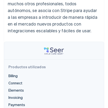
muchos otros profesionales, todos
autónomos, se asocia con Stripe para ayudar
a las empresas a introducir de manera rápida
Ecosistema
Sesiones de Stripe 2026
en el mercado nuevos productos con
Socios
Descubre cómo Stripe construye la infraestructura económi
integraciones escalables y fáciles de usar.
Stripe App Marketplace
Mirar ahora
Productos utilizados
Billing
Connect
Elements
Invoicing
Payments