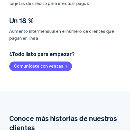
tarjetas de crédito para efectuar pagos
Un 18 %
Aumento intermensual en el número de clientes que
pagan en línea
¿Todo listo para empezar?
Alemania
Comunícate con ventas
Deutsch
English
Australia
English
Austria
Deutsch
English
Bélgica
Nederlands
Français
Deutsch
English
Brasil
Português
English
Conoce más historias de nuestros
Bulgaria
English
clientes