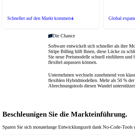
Schneller auf den Markt kommen
Global expan
Die Chance
Software entwickelt sich schneller als ihre Mo
Stripe Billing hilft Ihnen, diese Lücke zu sch
Sie neue Preismodelle schnell einführen und 
flexibel anpassen können.
Unternehmen wechseln zunehmend von klass
flexiblen Hybridmodellen. Mehr als 50 % der
Abrechnungstools diesen Wandel unterstütze
Pauschalabrechnung einrichten
Beschleunigen Sie die Markteinführung.
Richten Sie Ihren Produktkatalog ein
Nehmen Sie wiederkehrende Zahlungen von Abonne
Sparen Sie sich monatelange Entwicklungszeit dank No-Code-Tools u
Erstellen Sie Abonnements