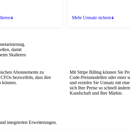
dieren
Mehr Umsatz sichern
netarisierung.
ließen, damit
beim Skalieren
ischen Abonnements zu
Mit Stripe Billing können Sie P
 CFOs bezweifeln, dass ihre
Code-Preismodellen oder einer se
n können.
und erzielen Sie Umsatz mit ein
sich Ihre Preise so schnell ände
Kundschaft und Ihre Märkte.
ments an.
nd integrierten Erweiterungen.