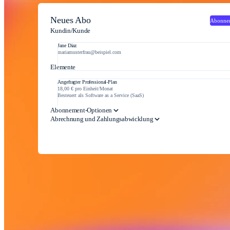
Neues Abo
Abonnem
Kundin/Kunde
Jane Diaz
mariamusterfrau@beispiel.com
Elemente
Angefragter Professional-Plan
18,00 € pro Einheit/Monat
Besteuert als Software as a Service (SaaS)
Abonnement-Optionen
Abrechnung und Zahlungsabwicklung