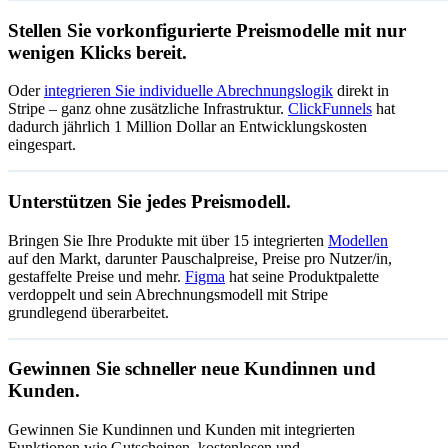
Sehen Sie sich die Abonnementdetails nach der Zahl
Stellen Sie vorkonfigurierte Preismodelle mit nur
Sehen Sie sich den Status der Abonnements an
Lassen Sie Kundinnen und Kunden ihre Abonnemen
wenigen Klicks bereit.
Oder
integrieren Sie individuelle Abrechnungslogik
direkt in
Stripe – ganz ohne zusätzliche Infrastruktur.
ClickFunnels
hat
dadurch jährlich 1 Million Dollar an Entwicklungskosten
eingespart.
Zenflow
Unterstützen Sie jedes Preismodell.
Bringen Sie Ihre Produkte mit über 15 integrierten
Modellen
0,01
Nutzungsbasierte Abrechnung
auf den Markt, darunter Pauschalpreise, Preise pro Nutzer/in,
Nutzungsbasierte Abrechnung
Aktionsangebot
je Einh
gestaffelte Preise und mehr.
Figma
hat seine Produktpalette
Jetzt starten
verdoppelt und sein Abrechnungsmodell mit Stripe
grundlegend überarbeitet.
Gutschein über 50 % Rabatt
Gültig bis 15.07.2027
Gewinnen Sie schneller neue Kundinnen und
134
Monatsabo
14 Tage kostenlos testen
Kunden.
Unbegrenzter Zugriff
pro Mo
Für alle Kaffee-Abonnements
Abonnieren
Gewinnen Sie Kundinnen und Kunden mit integrierten
Funktionen wie Gutscheinen, kostenlosen und