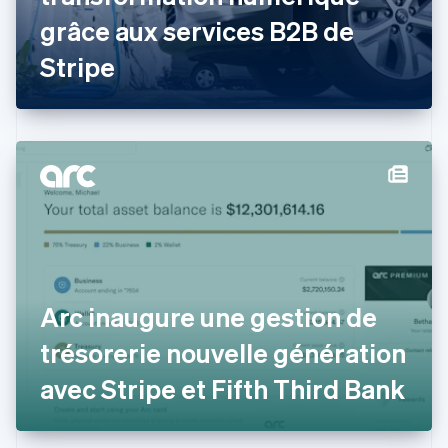
Émirats arabes unis
grâce aux services B2B de
English
Espagne
Stripe
Español
English
Estonie
English
États-Unis
English
Español
简体中文
Finlande
English
Svenska
France
Français
English
Gibraltar
English
Grèce
Arc inaugure une gestion de
English
Hongrie
trésorerie nouvelle génération
English
Inde
avec Stripe et Fifth Third Bank
English
Irlande
English