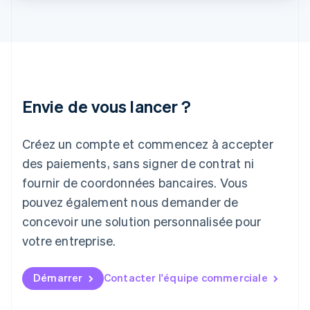
Italie
Italiano
English
Japon
日本語
English
Lettonie
English
Liechtenstein
Envie de vous lancer ?
Deutsch
English
Lituanie
English
Créez un compte et commencez à accepter
Luxembourg
des paiements, sans signer de contrat ni
Français
Deutsch
English
Malaisie
fournir de coordonnées bancaires. Vous
English
简体中文
pouvez également nous demander de
Malte
concevoir une solution personnalisée pour
English
Mexique
votre entreprise.
Español
English
Norvège
English
Démarrer
Contacter l'équipe commerciale
Nouvelle-Zélande
English