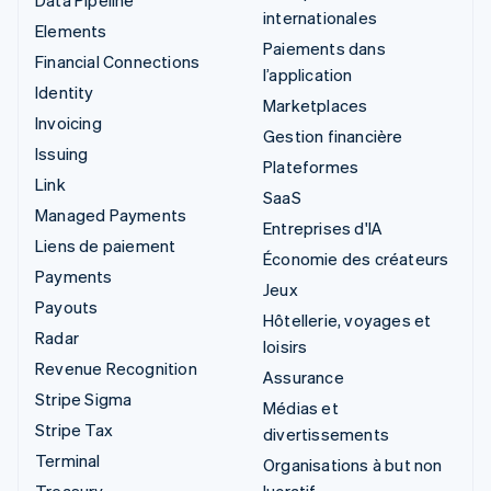
Data Pipeline
internationales
Elements
Paiements dans
Financial Connections
l’application
Identity
Marketplaces
Invoicing
Gestion financière
Issuing
Plateformes
Link
SaaS
Managed Payments
Entreprises d'IA
Liens de paiement
Économie des créateurs
Payments
Jeux
Payouts
Hôtellerie, voyages et
Radar
loisirs
Revenue Recognition
Assurance
Stripe Sigma
Médias et
Stripe Tax
divertissements
Terminal
Organisations à but non