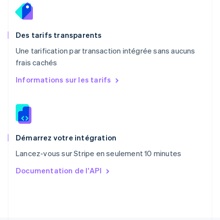
Pays-Bas
Nederlands
English
Pologne
English
Des tarifs transparents
Portugal
Une tarification par transaction intégrée sans aucuns
Português
English
frais cachés
R.A.S. de Hong Kong, Chine
English
简体中文
Informations sur les tarifs
République tchèque
English
Roumanie
English
Royaume-Uni
English
Démarrez votre intégration
Singapour
Lancez-vous sur Stripe en seulement 10 minutes
English
简体中文
Slovaquie
Documentation de l'API
English
Slovénie
English
Italiano
Suède
Svenska
English