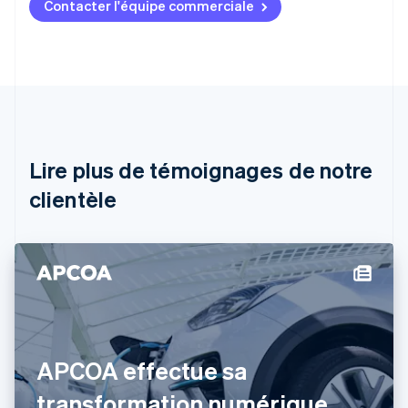
Contacter l'équipe commerciale
Allemagne
Deutsch
English
Australie
English
Autriche
Deutsch
English
Belgique
Nederlands
Français
Deutsch
English
Brésil
Lire plus de témoignages de notre
Português
English
clientèle
Bulgarie
English
Canada
English
Français
Chine continentale
简体中文
English
Chypre
English
Croatie
English
Italiano
APCOA effectue sa
Danemark
transformation numérique
English