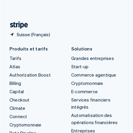
Suisse
Deutsch
Français
Italiano
English
Thaïlande
ไทย
English
Suisse (Français)
Produits et tarifs
Solutions
Tarifs
Grandes entreprises
Atlas
Start-up
Authorization Boost
Commerce agentique
Billing
Cryptomonnaie
Capital
E-commerce
Checkout
Services financiers
intégrés
Climate
Automatisation des
Connect
opérations financières
Cryptomonnaie
Entreprises