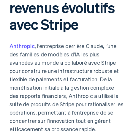
revenus évolutifs
UI flexibles
Recognition
l’application
Gérer des
Moyens de
Comptabilité
Entreprise
Marketplaces
abonnements
paiement
automatisée
Gestion financière
Proposer une
avec Stripe
Accès à plus
Stripe Sigma
Roadmap produit
Plateformes
facturation à l'usage
de 125
Rapports
Sessions : conférence
SaaS
Émettre des cartes
Terminal
personnalisés
annuelle
bancaires adossées à
Paiements en
Data Pipeline
Carrières
des stablecoins
personne
Synchronisation
Communiqués de
Fournir et gérer des
Anthropic
, l’entreprise derrière Claude, l’une
Authorization
des données
presse
services avec des
Par secteur
Boost
Stripe Press
agents
des familles de modèles d’IA les plus
Acceptation
avancées au monde a collaboré avec Stripe
optimisée
Entreprises d'IA
Link
Économie des
pour construire une infrastructure robuste et
Paiements
créateurs
Contact
Ressources
Jeux
flexible de paiements et facturation. De la
accélérés
Hôtellerie, voyages et
Financial
Contacter notre équipe
monétisation initiale à la gestion complexe
loisirs
Intégrations
Connections
Assurance
d'applications
Comptes
des rapports financiers, Anthropic a utilisé la
Devenir partenaire
Médias et
Exemples de code
financiers
suite de produits de Stripe pour rationaliser les
divertissements
Blog des développeurs
associés
Organisations à but
opérations, permettant à l’entreprise de se
non lucratif
État de l'API
concentrer sur l’innovation tout en gérant
Services aux
Plus
entreprises
efficacement sa croissance rapide.
Product roadmap
Secteur public